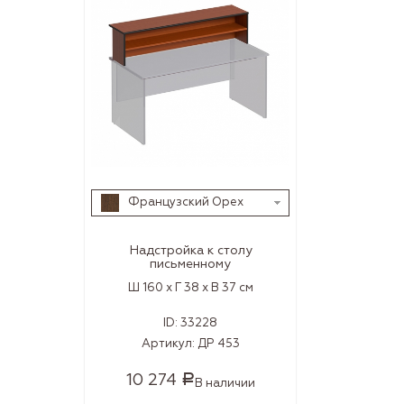
Французский Орех
Надстройка к столу
письменному
Ш 160 x Г 38 x В 37 см
ID:
33228
Артикул:
ДР 453
10 274
Р
В наличии