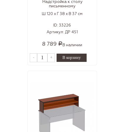
Надстройка к столу
письменному
Ш 120 x Г 38 x В 37 см
ID:
33226
Артикул:
ДР 451
8 789
Р
В наличии
-
+