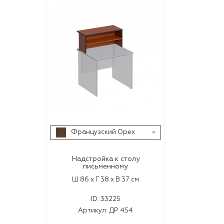
Французский Орех
Надстройка к столу
письменному
Ш 86 x Г 38 x В 37 см
ID:
33225
Артикул:
ДР 454