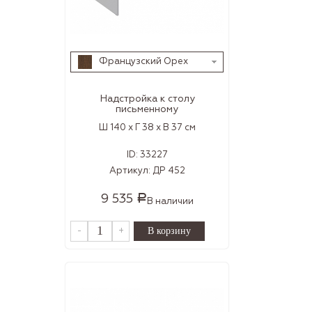
Французский Орех
Надстройка к столу
письменному
Ш 140 x Г 38 x В 37 см
ID:
33227
Артикул:
ДР 452
9 535
Р
В наличии
-
+