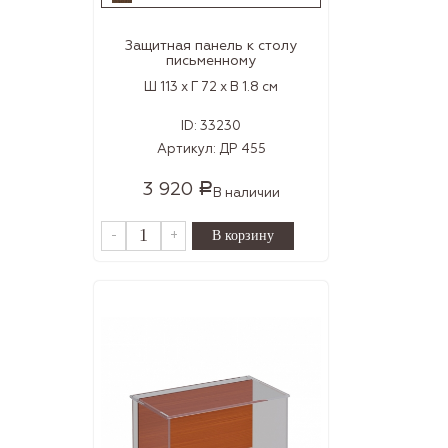
Защитная панель к столу
письменному
Ш 113 x Г 72 x В 1.8 см
ID:
33230
Артикул:
ДР 455
3 920
Р
В наличии
-
+