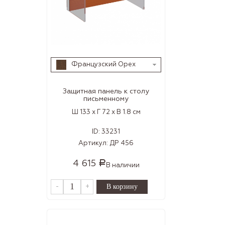
Французский Орех
Защитная панель к столу
письменному
Ш 133 x Г 72 x В 1.8 см
ID:
33231
Артикул:
ДР 456
4 615
Р
В наличии
-
+