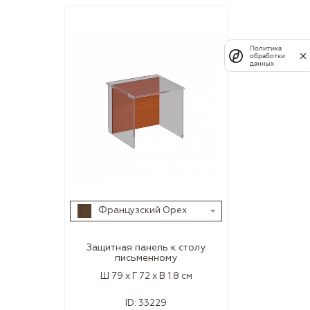
Политика
обработки
данных
Французский Орех
Защитная панель к столу
письменному
Ш 79 x Г 72 x В 1.8 см
ID:
33229