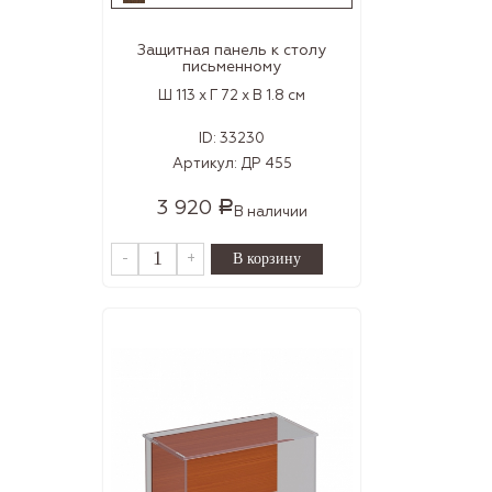
Защитная панель к столу
письменному
Ш 113 x Г 72 x В 1.8 см
ID:
33230
Артикул:
ДР 455
3 920
Р
В наличии
-
+