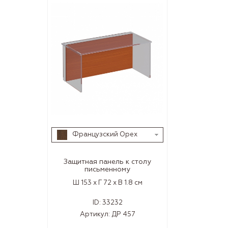
Французский Орех
Защитная панель к столу
письменному
Ш 153 x Г 72 x В 1.8 см
ID:
33232
Артикул:
ДР 457