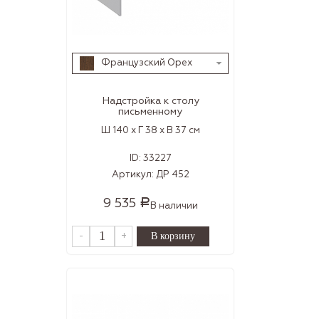
Французский Орех
Надстройка к столу
письменному
Ш 140 x Г 38 x В 37 см
ID:
33227
Артикул:
ДР 452
9 535
Р
В наличии
-
+