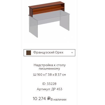
Французский Орех
Надстройка к столу
письменному
Ш 160 x Г 38 x В 37 см
ID:
33228
Артикул:
ДР 453
10 274
Р
В наличии