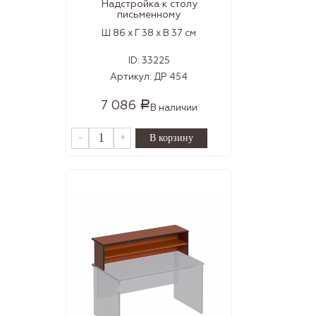
Надстройка к столу
письменному
Ш 86 x Г 38 x В 37 см
ID:
33225
Артикул:
ДР 454
7 086
Р
В наличии
-
+