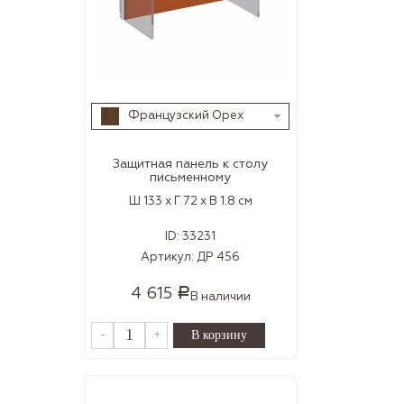
Французский Орех
Защитная панель к столу
письменному
Ш 133 x Г 72 x В 1.8 см
ID:
33231
Артикул:
ДР 456
4 615
Р
В наличии
-
+