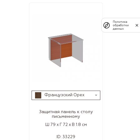
Политика
обработки
данных
Французский Орех
Защитная панель к столу
письменному
Ш 79 x Г 72 x В 1.8 см
ID:
33229