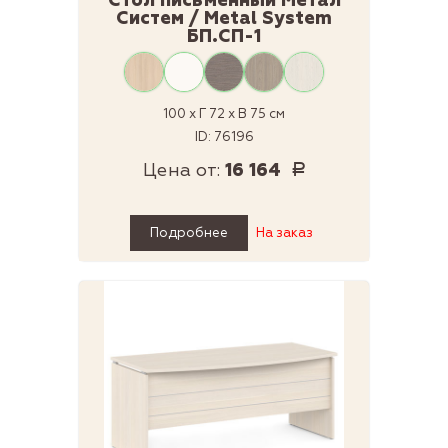
Стол письменный Метал
Систем / Metal System
БП.СП-1
100 x Г 72 x В 75 см
ID: 76196
Цена от:
16 164
Р
Подробнее
На заказ