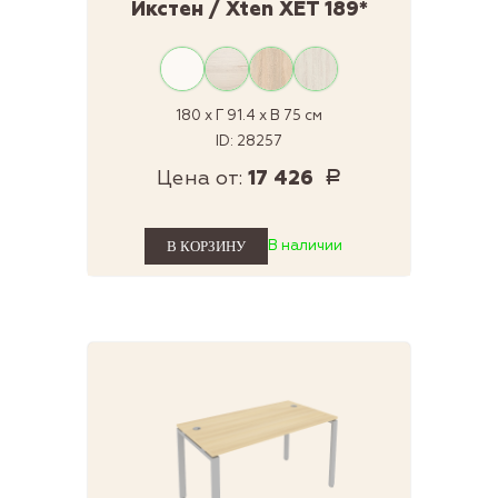
Икстен / Xten XET 189*
180 x Г 91.4 x В 75 см
ID: 28257
Цена от:
17 426
Р
В наличии