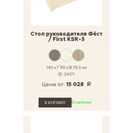
Стол руководителя Фёст
/ First KSR-5
140 x Г 90 x В 76.5 см
ID: 54171
Цена от:
15 028
Р
В наличии