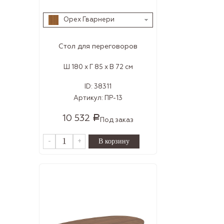
Орех Гварнери
Стол для переговоров
Ш 180 x Г 85 x В 72 см
ID:
38311
Артикул:
ПР-13
10 532
Р
Под заказ
-
+