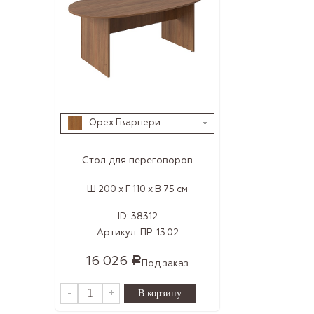
Орех Гварнери
Стол для переговоров
Ш 200 x Г 110 x В 75 см
ID:
38312
Артикул:
ПР-13.02
16 026
Р
Под заказ
-
+