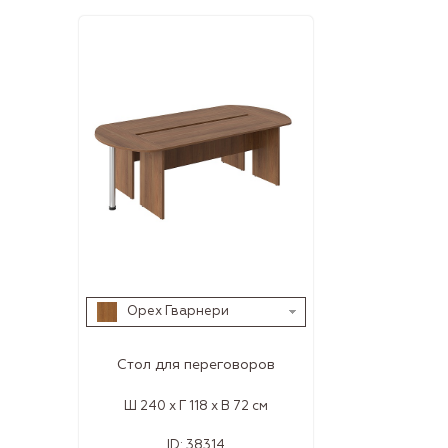
Орех Гварнери
Стол для переговоров
Ш 240 x Г 118 x В 72 см
ID:
38314