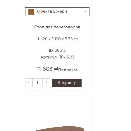
Орех Гварнери
Стол для переговоров
Ш 120 x Г 120 x В 75 см
ID:
38313
Артикул:
ПР-13.03
11 603
Р
Под заказ
-
+