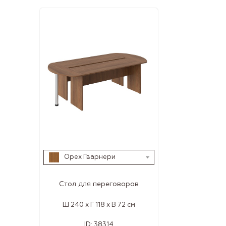
Орех Гварнери
Стол для переговоров
Ш 240 x Г 118 x В 72 см
ID:
38314