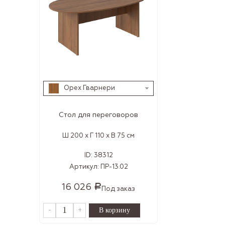
Орех Гварнери
Стол для переговоров
Ш 200 x Г 110 x В 75 см
ID:
38312
Артикул:
ПР-13.02
16 026
Р
Под заказ
-
+