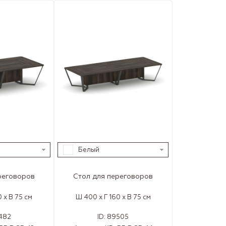
Белый
реговоров
Стол для переговоров
 x В 75 см
Ш 400 x Г 160 x В 75 см
482
ID:
89505