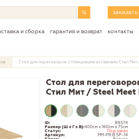
заказать
оставка и сборка
гарантия и возврат
контакты
ров
Стол для переговоров с глянцевыми вставками Стил Мит /
Стол для переговоро
Стил Мит / Steel Meet
ID:
89374
Размер (Ш x Г x В):
400см x 160см x 75см
Статус:
Под заказ
Артикул:
MM-PR.B.SP-14