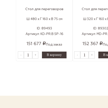
Стол для переговоров
Стол для пере
Ш 480 x Г 160 x В 75 см
Ш 320 x Г 160 x 
ID:
89493
ID:
8930
Артикул:
KD-PR.B.SP-16
Артикул:
MD-PR.
151 677
152 367
Р
Р
Под заказ
По
-
+
-
+