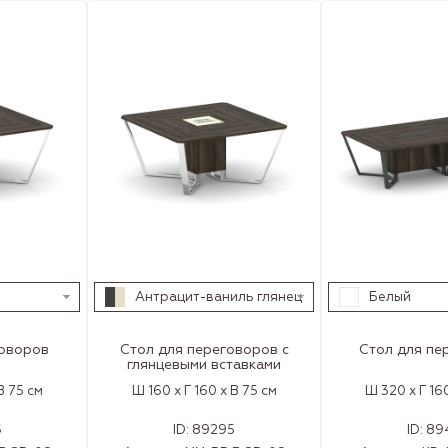
Антрацит-ваниль глянец
Белый
говоров
Стол для переговоров с
Стол для пе
глянцевыми вставками
В 75 см
Ш 160 x Г 160 x В 75 см
Ш 320 x Г 160
6
ID:
89295
ID:
89