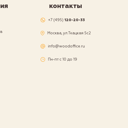
ия
контакты
я
+7 (495)
120-20-33
ов
Москва, ул.Ткацкая 5с2
а
info@woodoffice.ru
Пн-пт с 10 до 19
и