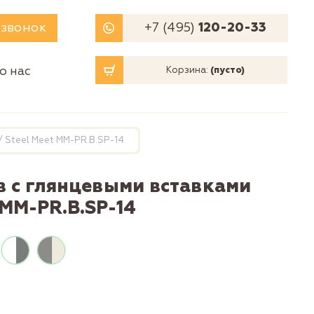
 звонок
+7 (495)
120-20-33
о нас
Корзина:
(пусто)
 Steel Meet MM-PR.B.SP-14
в с глянцевыми вставками
 MM-PR.B.SP-14