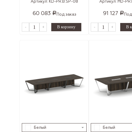
Артикул:
KD-PR.B.SP-08
Артикул:
MD-PR.
60 083
91 127
Р
Р
Под заказ
Под
-
+
-
+
Белый
Белый