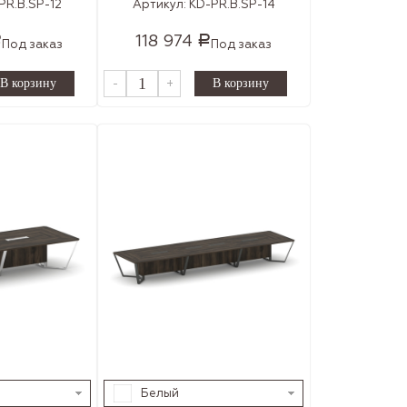
PR.B.SP-12
Артикул:
KD-PR.B.SP-14
118 974
Р
Р
Под заказ
Под заказ
-
+
Белый