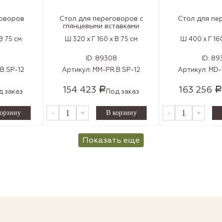
говоров
Стол для переговоров с
Стол для пе
глянцевыми вставками
В 75 см
Ш 320 x Г 160 x В 75 см
Ш 400 x Г 160
2
ID:
89308
ID:
89
B.SP-12
Артикул:
MM-PR.B.SP-12
Артикул:
MD-
154 423
163 256
Р
Р
д заказ
Под заказ
-
+
-
+
Показать еще