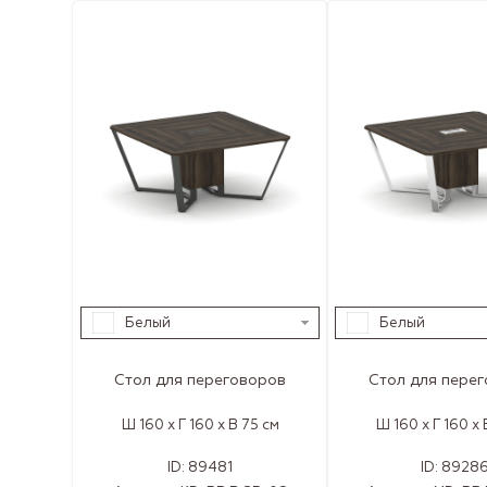
Белый
Белый
Стол для переговоров
Стол для пере
Ш 160 x Г 160 x В 75 см
Ш 160 x Г 160 x 
ID:
89481
ID:
8928