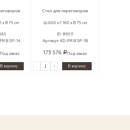
реговоров
Стол для переговоров
 x В 75 см
Ш 600 x Г 160 x В 75 см
365
ID:
89511
PR.B.SP-14
Артикул:
KD-PR.B.SP-18
173 576
Р
Под заказ
Под заказ
-
+