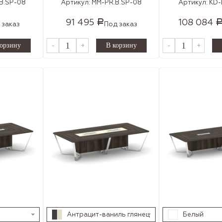
B.SP-08
Артикул:
MM-PR.B.SP-08
Артикул:
KD-
91 495
108 084
Р
 заказ
Под заказ
-
+
-
+
Антрацит-ваниль глянец
Белый