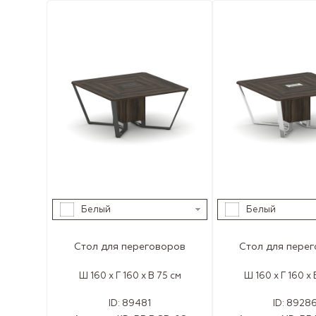
Белый
Белый
Стол для переговоров
Стол для пере
Ш 160 x Г 160 x В 75 см
Ш 160 x Г 160 x 
ID:
89481
ID:
8928