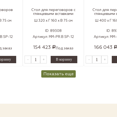
говоров
Стол для переговоров с
Стол для пер
глянцевыми вставками
глянцевыми 
В 75 см
Ш 320 x Г 160 x В 75 см
Ш 400 x Г 160
2
ID:
89308
ID:
89
B.SP-12
Артикул:
MM-PR.B.SP-12
Артикул:
MM-
154 423
166 043
Р
д заказ
Под заказ
-
+
-
+
Показать еще