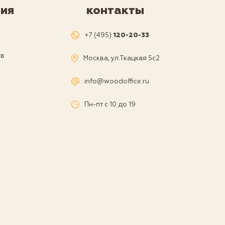
ия
контакты
я
+7 (495)
120-20-33
ов
Москва, ул.Ткацкая 5с2
а
info@woodoffice.ru
Пн-пт с 10 до 19
и