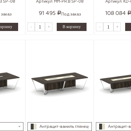
B.SP-08
Артикул:
MM-PR.B.SP-08
Артикул:
KD-
91 495
108 084
Р
 заказ
Под заказ
-
+
-
+
Антрацит-ваниль глянец
Антрацит-в