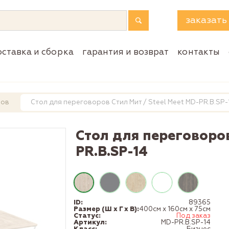
заказать
оставка и сборка
гарантия и возврат
контакты
ров
Стол для переговоров Стил Мит / Steel Meet MD-PR.B.SP-
Стол для переговоров
PR.B.SP-14
ID:
89365
Размер (Ш x Г x В):
400см x 160см x 75см
Статус:
Под заказ
Артикул:
MD-PR.B.SP-14