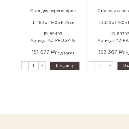
Стол для переговоров
Стол для пере
Ш 480 x Г 160 x В 75 см
Ш 320 x Г 160 x 
ID:
89493
ID:
8930
Артикул:
KD-PR.B.SP-16
Артикул:
MD-PR.
151 677
152 367
Р
Р
Под заказ
По
-
+
-
+