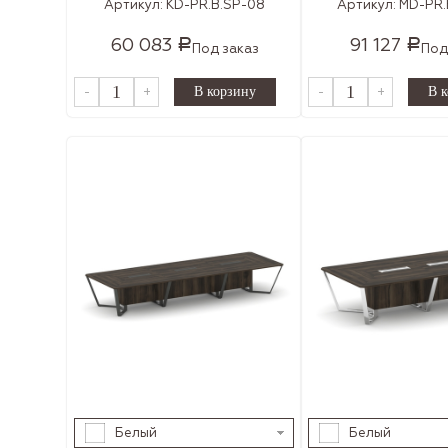
Артикул:
KD-PR.B.SP-08
Артикул:
MD-PR.
60 083
91 127
Р
Р
Под заказ
Под
-
+
-
+
Белый
Белый