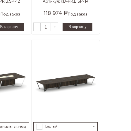
PR.B.SP-12
Артикул:
KD-PR.B.SP-14
118 974
Р
Р
Под заказ
Под заказ
-
+
аниль глянец
Белый