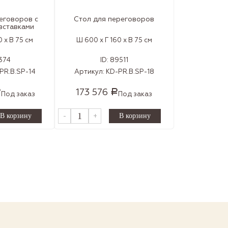
еговоров с
Стол для переговоров
вставками
 x В 75 см
Ш 600 x Г 160 x В 75 см
374
ID:
89511
PR.B.SP-14
Артикул:
KD-PR.B.SP-18
173 576
Р
Р
Под заказ
Под заказ
-
+