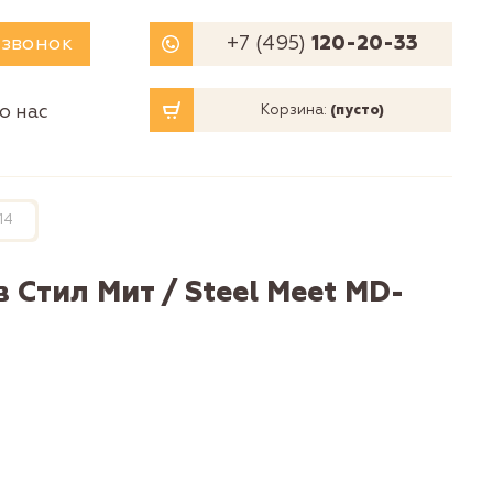
 звонок
+7 (495)
120-20-33
о нас
Корзина:
(пусто)
14
 Стил Мит / Steel Meet MD-