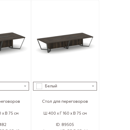
Белый
реговоров
Стол для переговоров
 x В 75 см
Ш 400 x Г 160 x В 75 см
482
ID:
89505