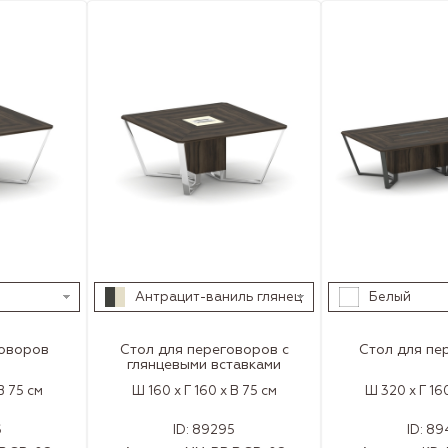
Антрацит-ваниль глянец
Белый
говоров
Стол для переговоров с
Стол для пе
глянцевыми вставками
В 75 см
Ш 160 x Г 160 x В 75 см
Ш 320 x Г 160
6
ID:
89295
ID:
89