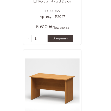
Ш 143.5 x Г 47 x В 2.5 см
ID:
34065
Артикул:
Р20.17
6 610
Р
Под заказ
-
+