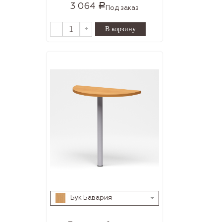
3 064
Р
Под заказ
-
+
Бук Бавария