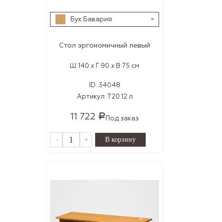
Бук Бавария
Стол эргономичный левый
Ш 140 x Г 90 x В 75 см
ID:
34048
Артикул:
Т20.12 л
11 722
Р
Под заказ
-
+