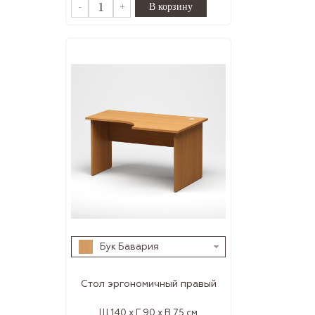
-
+
Бук Бавария
Стол эргономичный правый
Ш 140 x Г 90 x В 75 см