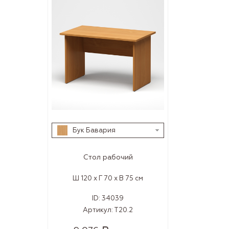
Бук Бавария
Стол рабочий
Ш 120 x Г 70 x В 75 см
ID:
34039
Артикул:
Т20.2