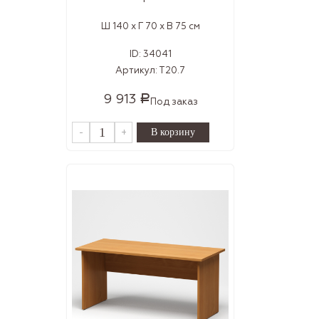
Ш 140 x Г 70 x В 75 см
ID:
34041
Артикул:
Т20.7
9 913
Р
Под заказ
-
+