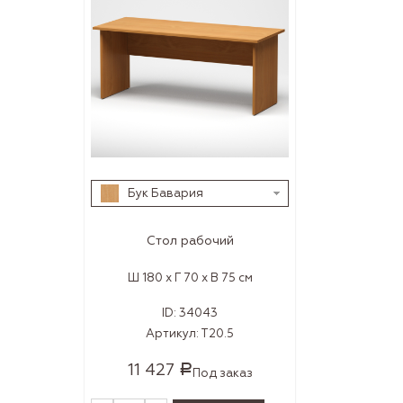
Бук Бавария
Стол рабочий
Ш 180 x Г 70 x В 75 см
ID:
34043
Артикул:
Т20.5
11 427
Р
Под заказ