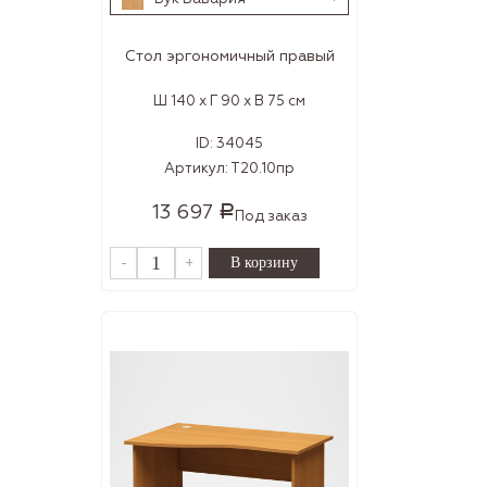
Стол эргономичный правый
Ш 140 x Г 90 x В 75 см
ID:
34045
Артикул:
Т20.10пр
13 697
Р
Под заказ
-
+