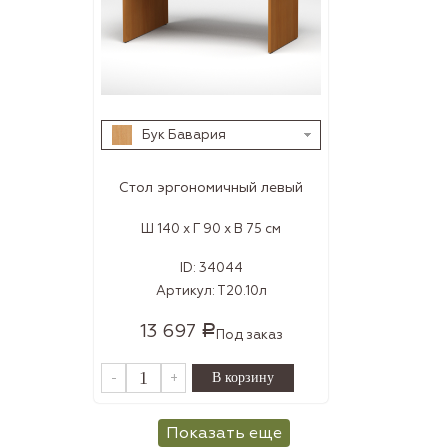
Бук Бавария
Стол эргономичный левый
Ш 140 x Г 90 x В 75 см
ID:
34044
Артикул:
Т20.10л
13 697
Р
Под заказ
-
+
Показать еще