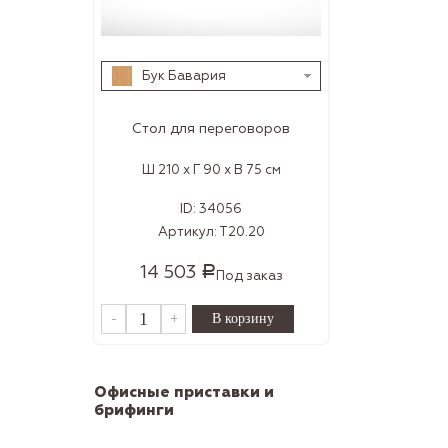
Бук Бавария
Стол для переговоров
Ш 210 x Г 90 x В 75 см
ID:
34056
Артикул:
Т20.20
14 503
Р
Под заказ
-
+
Офисные приставки и
брифинги