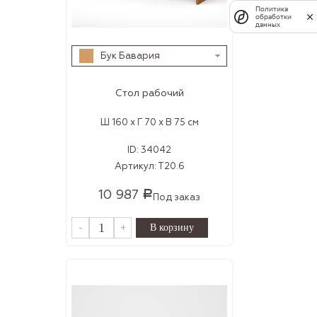
Политика
обработки
данных
Бук Бавария
Стол рабочий
Ш 160 x Г 70 x В 75 см
ID:
34042
Артикул:
Т20.6
10 987
Р
Под заказ
-
+