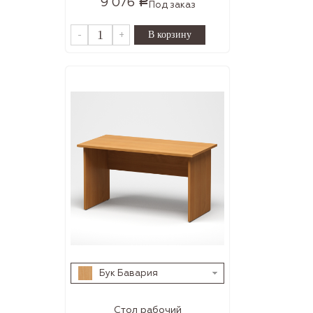
9 076
Р
Под заказ
-
+
Бук Бавария
Стол рабочий