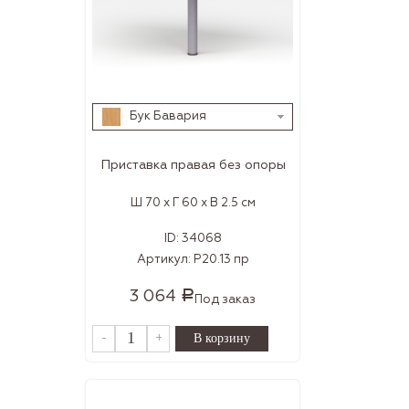
Бук Бавария
Приставка правая без опоры
Ш 70 x Г 60 x В 2.5 см
ID:
34068
Артикул:
Р20.13 пр
3 064
Р
Под заказ
-
+