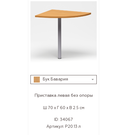
Бук Бавария
Приставка левая без опоры
Ш 70 x Г 60 x В 2.5 см
ID:
34067
Артикул:
Р20.13 л