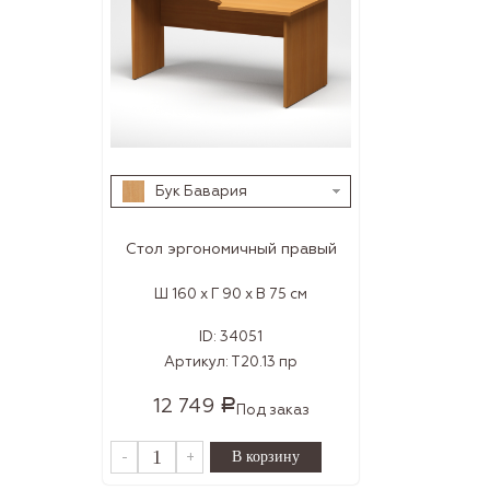
Бук Бавария
Стол эргономичный правый
Ш 160 x Г 90 x В 75 см
ID:
34051
Артикул:
Т20.13 пр
12 749
Р
Под заказ
-
+