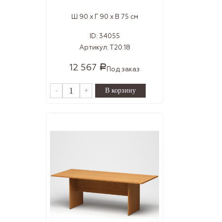
Ш 90 x Г 90 x В 75 см
ID:
34055
Артикул:
Т20.18
12 567
Р
Под заказ
-
+