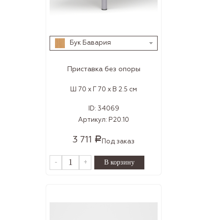
Бук Бавария
Приставка без опоры
Ш 70 x Г 70 x В 2.5 см
ID:
34069
Артикул:
Р20.10
3 711
Р
Под заказ
-
+