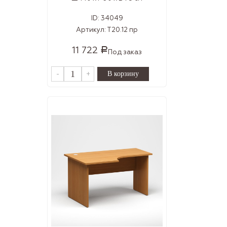
ID:
34049
Артикул:
Т20.12 пр
11 722
Р
Под заказ
-
+