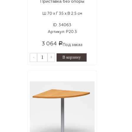
Приставка без опоры
Ш 70 x Г 35 x В 2.5 см
ID:
34063
Артикул:
Р20.3
3 064
Р
Под заказ
-
+