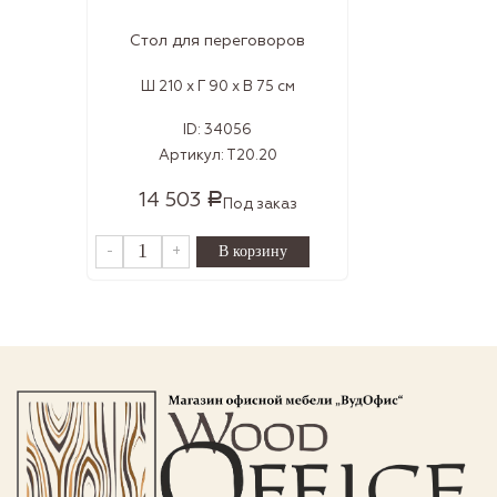
Стол для переговоров
Ш 210 x Г 90 x В 75 см
ID:
34056
Артикул:
Т20.20
14 503
Р
Под заказ
-
+