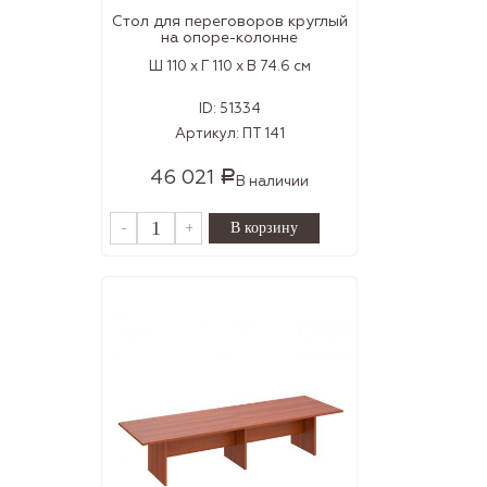
Стол для переговоров круглый
на опоре-колонне
Ш 110 x Г 110 x В 74.6 см
ID:
51334
Артикул:
ПТ 141
46 021
Р
В наличии
-
+