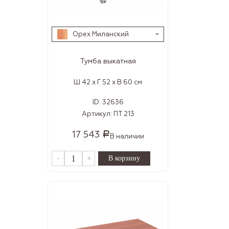
Орех Миланский
Тумба выкатная
Ш 42 x Г 52 x В 60 см
ID:
32636
Артикул:
ПТ 213
17 543
Р
В наличии
-
+