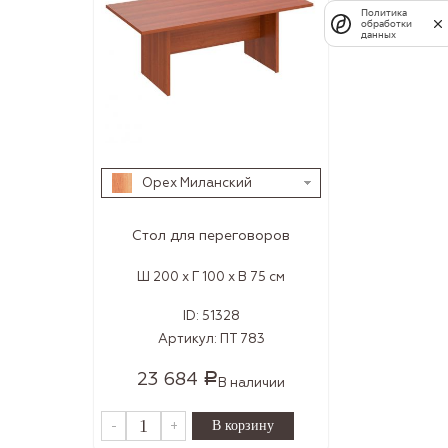
Политика
обработки
данных
Орех Миланский
Стол для переговоров
Ш 200 x Г 100 x В 75 см
ID:
51328
Артикул:
ПТ 783
23 684
Р
В наличии
-
+