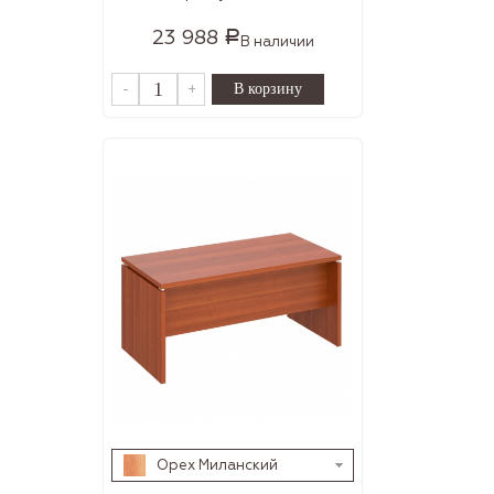
23 988
Р
В наличии
-
+
Орех Миланский