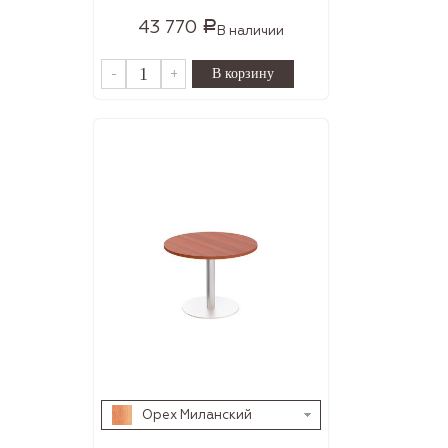
43 770
Р
В наличии
-
+
Орех Миланский