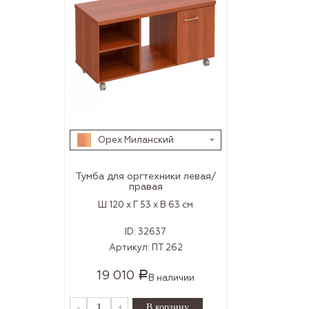
Орех Миланский
Тумба для оргтехники левая/
правая
Ш 120 x Г 53 x В 63 см
ID:
32637
Артикул:
ПТ 262
19 010
Р
В наличии
-
+