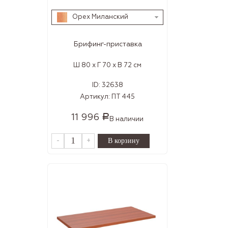
Орех Миланский
Брифинг-приставка
Ш 80 x Г 70 x В 72 см
ID:
32638
Артикул:
ПТ 445
11 996
Р
В наличии
-
+