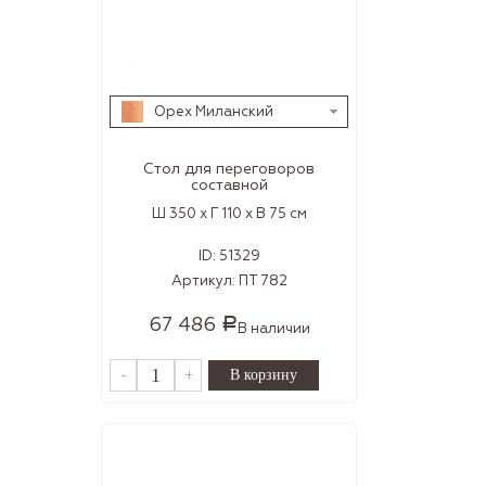
Орех Миланский
Стол для переговоров
составной
Ш 350 x Г 110 x В 75 см
ID:
51329
Артикул:
ПТ 782
67 486
Р
В наличии
-
+