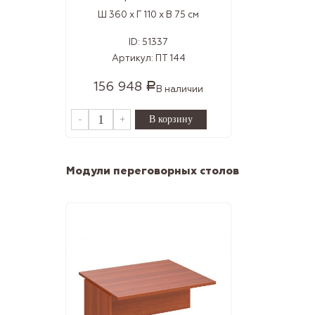
Ш 360 x Г 110 x В 75 см
ID:
51337
Артикул:
ПТ 144
156 948
Р
В наличии
-
+
Модули переговорных столов