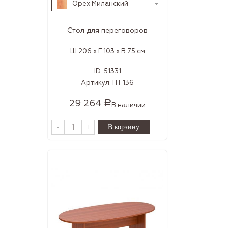
Орех Миланский
Стол для переговоров
Ш 206 x Г 103 x В 75 см
ID:
51331
Артикул:
ПТ 136
29 264
Р
В наличии
-
+