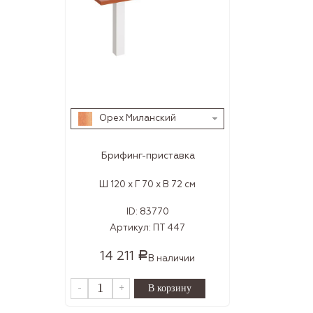
Орех Миланский
Брифинг-приставка
Ш 120 x Г 70 x В 72 см
ID:
83770
Артикул:
ПТ 447
14 211
Р
В наличии
-
+