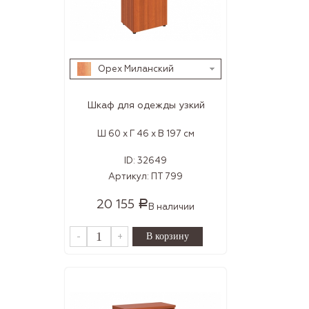
Орех Миланский
Шкаф для одежды узкий
Ш 60 x Г 46 x В 197 см
ID:
32649
Артикул:
ПТ 799
20 155
Р
В наличии
-
+