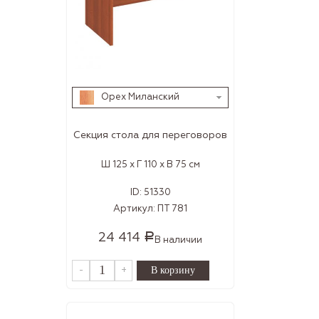
Орех Миланский
Секция стола для переговоров
Ш 125 x Г 110 x В 75 см
ID:
51330
Артикул:
ПТ 781
24 414
Р
В наличии
-
+