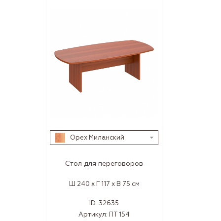
Орех Миланский
Стол для переговоров
Ш 240 x Г 117 x В 75 см
ID:
32635
Артикул:
ПТ 154