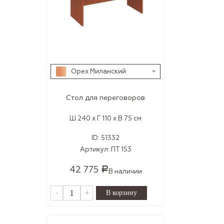
Орех Миланский
Стол для переговоров
Ш 240 x Г 110 x В 75 см
ID:
51332
Артикул:
ПТ 153
42 775
Р
В наличии
-
+