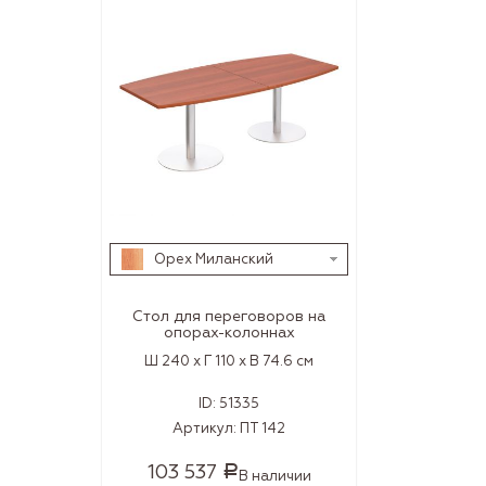
Орех Миланский
Стол для переговоров на
опорах-колоннах
Ш 240 x Г 110 x В 74.6 см
ID:
51335
Артикул:
ПТ 142
103 537
Р
В наличии