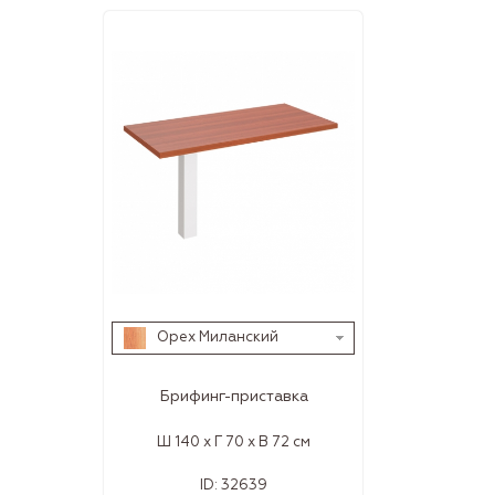
Орех Миланский
Брифинг-приставка
Ш 140 x Г 70 x В 72 см
ID:
32639