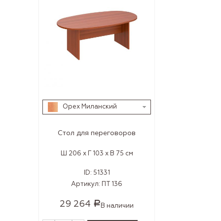
Орех Миланский
Стол для переговоров
Ш 206 x Г 103 x В 75 см
ID:
51331
Артикул:
ПТ 136
29 264
Р
В наличии