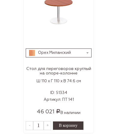
Орех Миланский
Стол для переговоров круглый
на опоре-колонне
Ш 110 x Г 110 x В 74.6 см
ID:
51334
Артикул:
ПТ 141
46 021
Р
В наличии
-
+