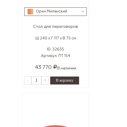
Орех Миланский
Стол для переговоров
Ш 240 x Г 117 x В 75 см
ID:
32635
Артикул:
ПТ 154
43 770
Р
В наличии
-
+