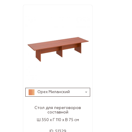
Орех Миланский
Стол для переговоров
составной
Ш 350 x Г 110 x В 75 см
ID:
51329