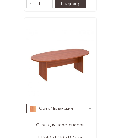
-
+
Орех Миланский
Стол для переговоров
Ш 240 x Г 110 x В 75 см