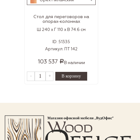
Орех Миланский
Стол для переговоров на
опорах-колоннах
Ш 240 x Г 110 x В 74.6 см
ID:
51335
Артикул:
ПТ 142
103 537
Р
В наличии
-
+