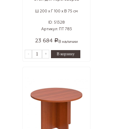
Ш 200 x Г 100 x В 75 см
ID:
51328
Артикул:
ПТ 783
23 684
Р
В наличии
-
+