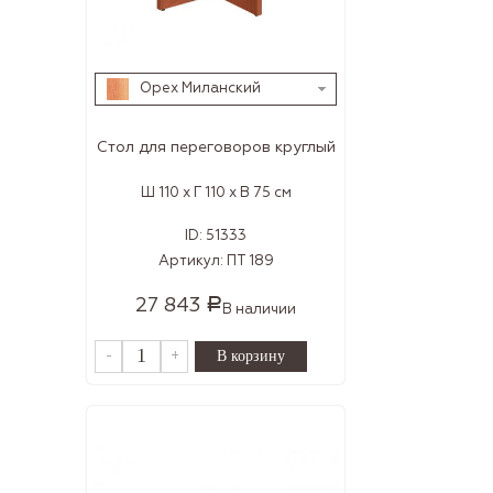
Орех Миланский
Стол для переговоров круглый
Ш 110 x Г 110 x В 75 см
ID:
51333
Артикул:
ПТ 189
27 843
Р
В наличии
-
+