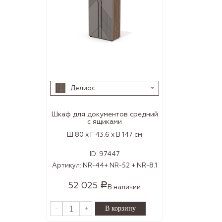
Делиос
Шкаф для документов средний
с ящиками
Ш 80 x Г 43.6 x В 147 см
ID:
97447
Артикул:
NR-44+ NR-52 + NR-8.1
52 025
Р
В наличии
-
+