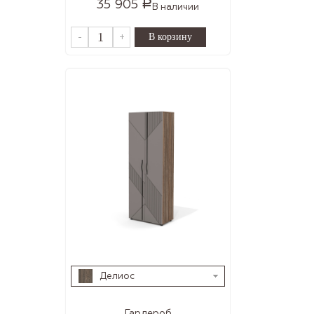
35 905
Р
В наличии
-
+
Делиос
Гардероб