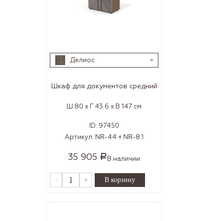
Делиос
Шкаф для документов средний
Ш 80 x Г 43.6 x В 147 см
ID:
97450
Артикул:
NR-44 + NR-8.1
35 905
Р
В наличии
-
+