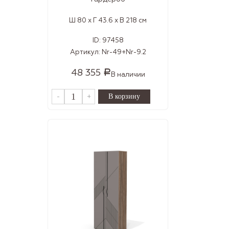
Ш 80 x Г 43.6 x В 218 см
ID:
97458
Артикул:
Nr-49+Nr-9.2
48 355
Р
В наличии
-
+