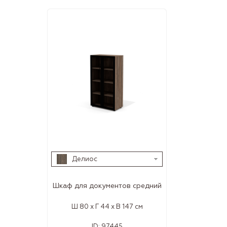
Делиос
Шкаф для документов средний
Ш 80 x Г 44 x В 147 см
ID:
97445