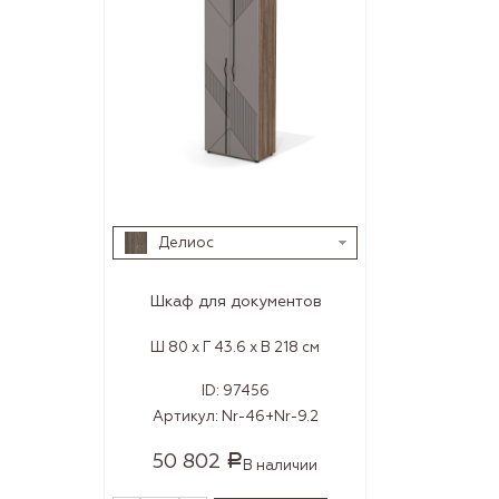
Делиос
Шкаф для документов
Ш 80 x Г 43.6 x В 218 см
ID:
97456
Артикул:
Nr-46+Nr-9.2
50 802
Р
В наличии