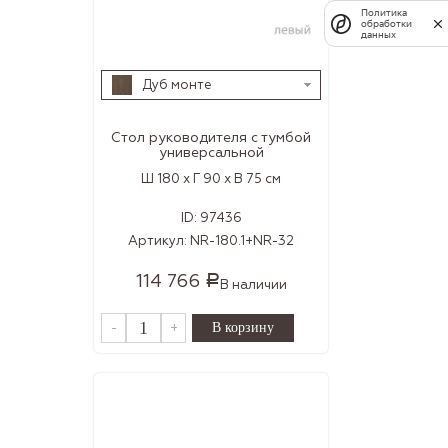
Политика
обработки
данных
Дуб монте
Стол руководителя с тумбой
универсальной
Ш 180 x Г 90 x В 75 см
ID:
97436
Артикул:
NR-180.1+NR-32
114 766
Р
В наличии
-
+