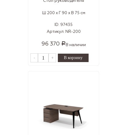
Стол руководителя
Ш 200 x Г 90 x В 75 см
ID:
97435
Артикул:
NR-200
96 370
Р
В наличии
-
+