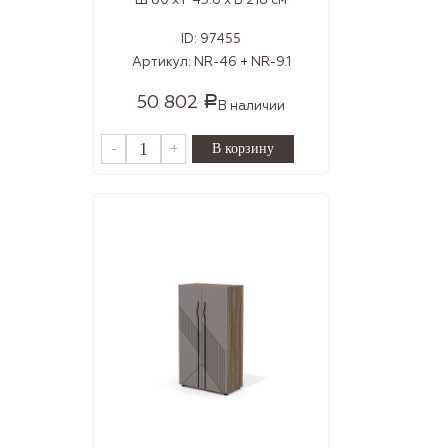
Ш 80 x Г 43.6 x В 218 см
ID:
97455
Артикул:
NR-46 + NR-9.1
50 802
Р
В наличии
-
+