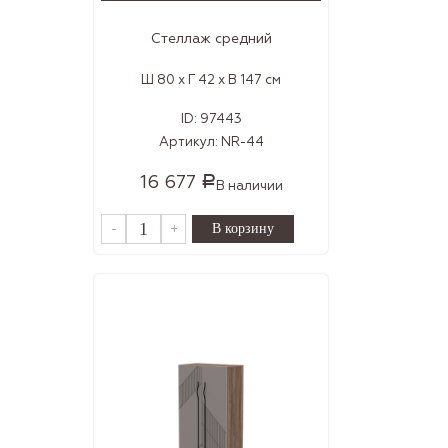
Стеллаж средний
Ш 80 x Г 42 x В 147 см
ID:
97443
Артикул:
NR-44
16 677
Р
В наличии
-
+