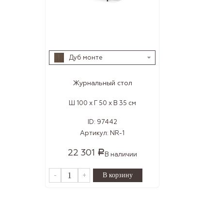
Дуб монте
Журнальный стол
Ш 100 x Г 50 x В 35 см
ID:
97442
Артикул:
NR-1
22 301
Р
В наличии
-
+