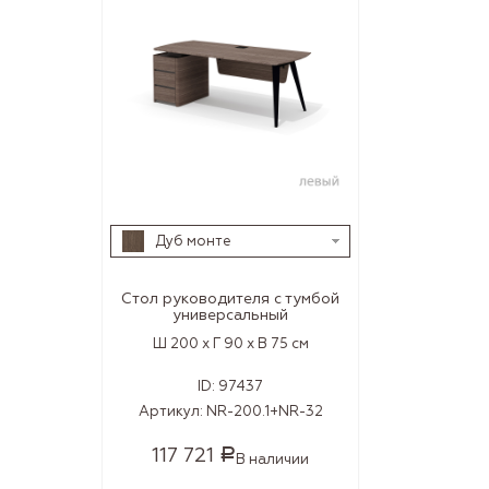
Дуб монте
Стол руководителя с тумбой
универсальный
Ш 200 x Г 90 x В 75 см
ID:
97437
Артикул:
NR-200.1+NR-32
117 721
Р
В наличии