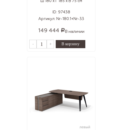
Ш 180 x Г 185 x В 75 см
ID:
97438
Артикул:
Nr-180.1+Nr-33
149 444
Р
В наличии
-
+