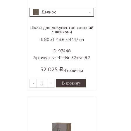
Делиос
Шкаф для документов средний
с ящиками
Ш 80 x Г 43.6 x В 147 см
ID:
97448
Артикул:
Nr-44+Nr-52+Nr-8.2
52 025
Р
В наличии
-
+