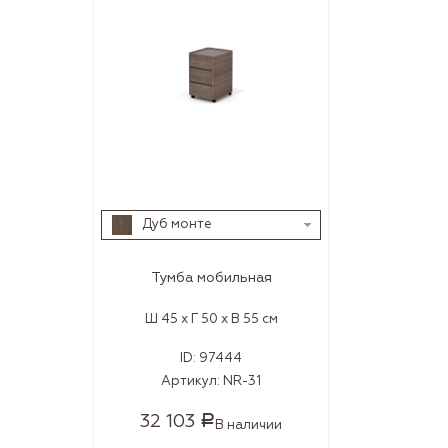
Дуб монте
Тумба мобильная
Ш 45 x Г 50 x В 55 см
ID:
97444
Артикул:
NR-31
32 103
Р
В наличии