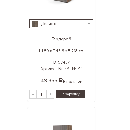
Делиос
Гардероб
Ш 80 x Г 43.6 x В 218 см
ID:
97457
Артикул:
Nr-49+Nr-9.1
48 355
Р
В наличии
-
+