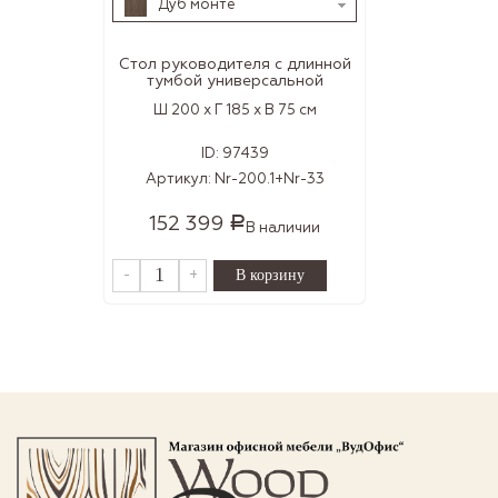
Дуб монте
Стол руководителя с длинной
тумбой универсальной
Ш 200 x Г 185 x В 75 см
ID:
97439
Артикул:
Nr-200.1+Nr-33
152 399
Р
В наличии
-
+