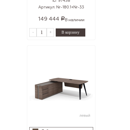
ID:
97438
Артикул:
Nr-180.1+Nr-33
149 444
Р
В наличии
-
+