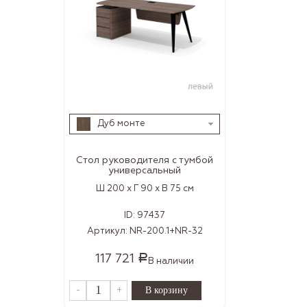
Дуб монте
Стол руководителя с тумбой
универсальный
Ш 200 x Г 90 x В 75 см
ID:
97437
Артикул:
NR-200.1+NR-32
117 721
Р
В наличии
-
+