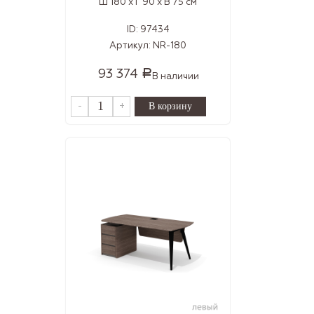
Ш 180 x Г 90 x В 75 см
ID:
97434
Артикул:
NR-180
93 374
Р
В наличии
-
+