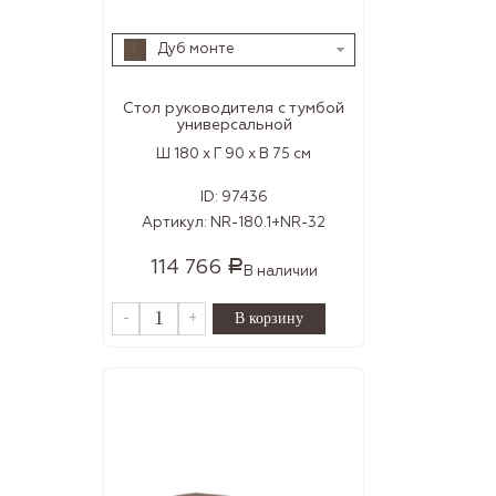
Дуб монте
Стол руководителя с тумбой
универсальной
Ш 180 x Г 90 x В 75 см
ID:
97436
Артикул:
NR-180.1+NR-32
114 766
Р
В наличии
-
+