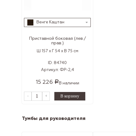
Венге Каштан
Приставной боковая (лев./
прав.)
Ш 157 x Г 54 x В 75 см
ID:
84740
Артикул:
ФР-2,4
15 226
Р
В наличии
-
+
Тумбы для руководителя