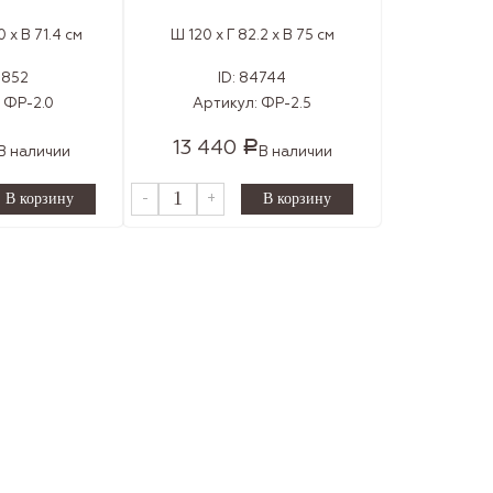
0 x В 71.4 см
Ш 120 x Г 82.2 x В 75 см
4852
ID:
84744
:
ФР-2.0
Артикул:
ФР-2.5
13 440
Р
В наличии
В наличии
-
+