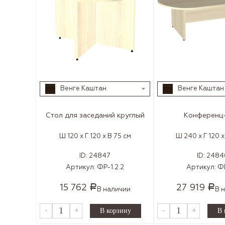
Венге Каштан
Венге Каштан
Стол для заседаний круглый
Конференц-
Ш 120 x Г 120 x В 75 см
Ш 240 x Г 120 x
ID:
24847
ID:
2484
Артикул:
ФР-1.2.2
Артикул:
ФР
15 762
27 919
Р
Р
В наличии
В 
-
+
-
+