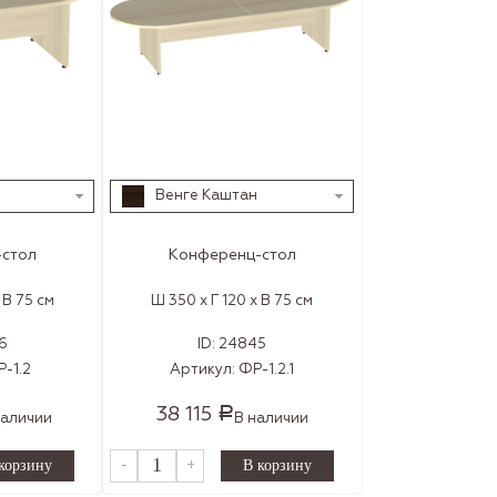
Венге Каштан
стол
Конференц-стол
 В 75 см
Ш 350 x Г 120 x В 75 см
6
ID:
24845
-1.2
Артикул:
ФР-1.2.1
38 115
Р
наличии
В наличии
-
+