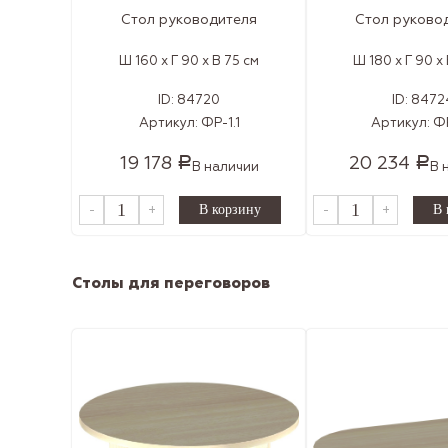
Стол руководителя
Стол руково
Ш 160 x Г 90 x В 75 см
Ш 180 x Г 90 x
ID:
84720
ID:
8472
Артикул:
ФР-1.1
Артикул:
ФР
19 178
20 234
Р
Р
В наличии
В 
-
+
-
+
Столы для переговоров