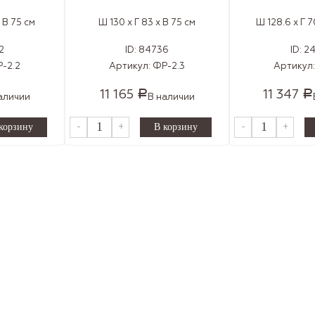
 В 75 см
Ш 130 x Г 83 x В 75 см
Ш 128.6 x Г 7
2
ID:
84736
ID:
2
-2.2
Артикул:
ФР-2.3
Артикул
11 165
11 347
Р
Р
аличии
В наличии
-
+
-
+