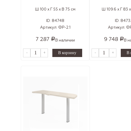
Ш 100 x Г 55 x В 75 см
Ш 109.6 x Г 83 x
ID:
84748
ID:
8473
Артикул:
ФР-2.1
Артикул:
ФР
7 287
9 748
Р
Р
В наличии
В н
-
+
-
+