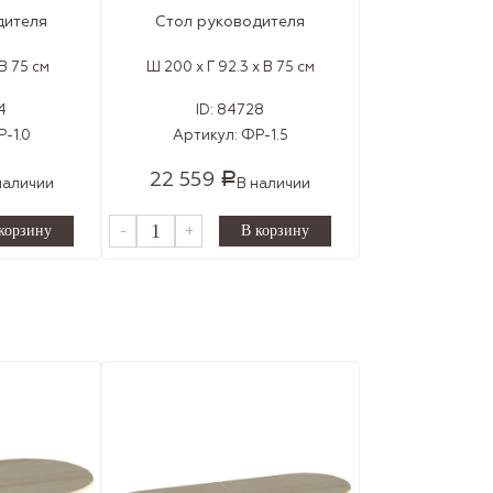
дителя
Стол руководителя
 В 75 см
Ш 200 x Г 92.3 x В 75 см
4
ID:
84728
-1.0
Артикул:
ФР-1.5
22 559
Р
наличии
В наличии
-
+