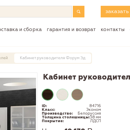
заказать
оставка и сборка
гарантия и возврат
контакты
елей
Кабинет руководителя Форум Эд
Кабинет руководите
ID:
84716
Класс:
Эконом
Производство:
Белоруссия
Толщина столешницы:
38 мм
Покрытие:
ЛДСП