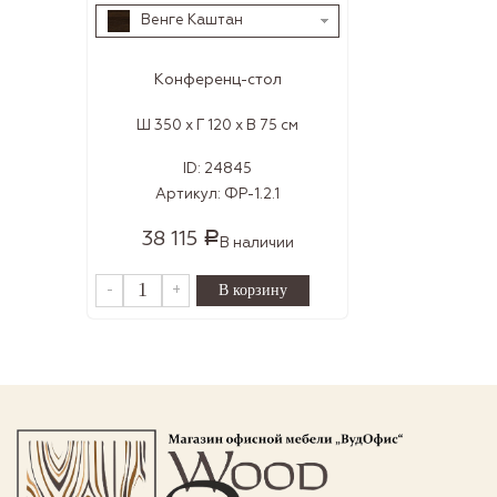
Венге Каштан
Конференц-стол
Ш 350 x Г 120 x В 75 см
ID:
24845
Артикул:
ФР-1.2.1
38 115
Р
В наличии
-
+