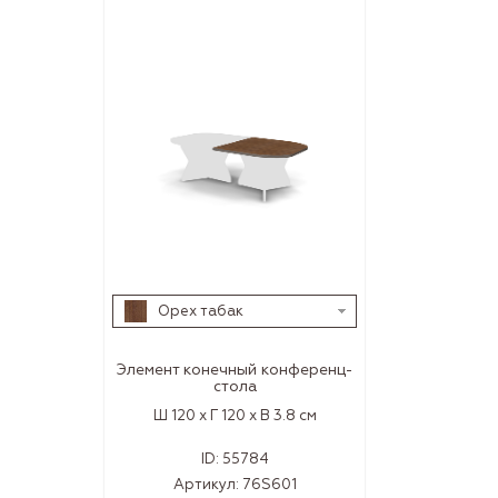
Орех табак
Элемент конечный конференц-
стола
Ш 120 x Г 120 x В 3.8 см
ID:
55784
Артикул:
76S601