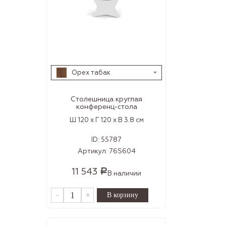
Орех табак
Столешница круглая
конференц-стола
Ш 120 x Г 120 x В 3.8 см
ID:
55787
Артикул:
76S604
11 543
Р
В наличии
-
+