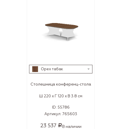
Орех табак
Столешница конференц-стола
Ш 220 x Г 120 x В 3.8 см
ID:
55786
Артикул:
76S603
23 537
Р
В наличии