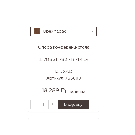
Орех табак
Опора конференц-стола
Ш 78.3 x Г 78.3 x В 71.4 см
ID:
55783
Артикул:
76S600
18 289
Р
В наличии
-
+