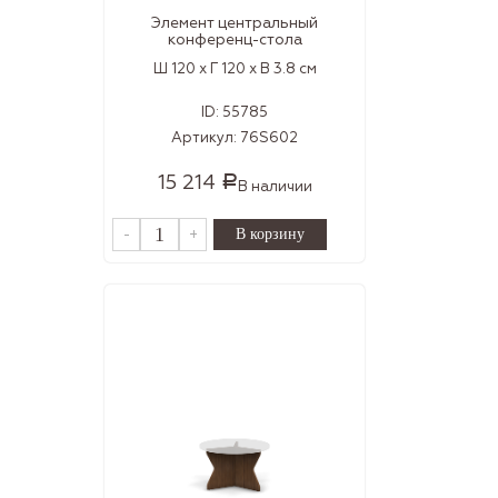
Элемент центральный
конференц-стола
Ш 120 x Г 120 x В 3.8 см
ID:
55785
Артикул:
76S602
15 214
Р
В наличии
-
+