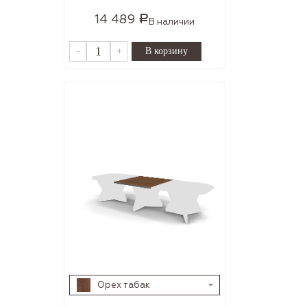
14 489
Р
В наличии
-
+
Орех табак