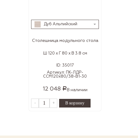
Дуб Альпийский
Столешница модульного стола
Ш 120 x Г 80 x В 3.8 см
ID:
35017
Артикул:
ПК-ЛДР-
ССМ120х80/38-В1-30
12 048
Р
В наличии
-
+