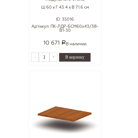
Ш 60 x Г 43.4 x В 71.6 см
ID:
35016
Артикул:
ПК-ЛДР-БСМ60х43/38-
В1-30
10 671
Р
В наличии
-
+