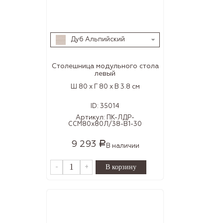
Дуб Альпийский
Столешница модульного стола
левый
Ш 80 x Г 80 x В 3.8 см
ID:
35014
Артикул:
ПК-ЛДР-
ССМ80х80Л/38-В1-30
9 293
Р
В наличии
-
+