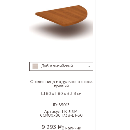
Дуб Альпийский
Столешница модульного стола
правый
Ш 80 x Г 80 x В 3.8 см
ID:
35013
Артикул:
ПК-ЛДР-
ССМ80х80П/38-В1-30
9 293
Р
В наличии