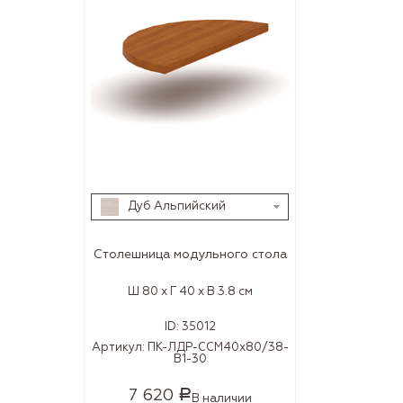
Дуб Альпийский
Столешница модульного стола
Ш 80 x Г 40 x В 3.8 см
ID:
35012
Артикул:
ПК-ЛДР-ССМ40х80/38-
В1-30
7 620
Р
В наличии