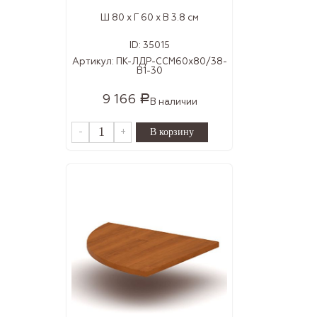
Ш 80 x Г 60 x В 3.8 см
ID:
35015
Артикул:
ПК-ЛДР-ССМ60х80/38-
В1-30
9 166
Р
В наличии
-
+