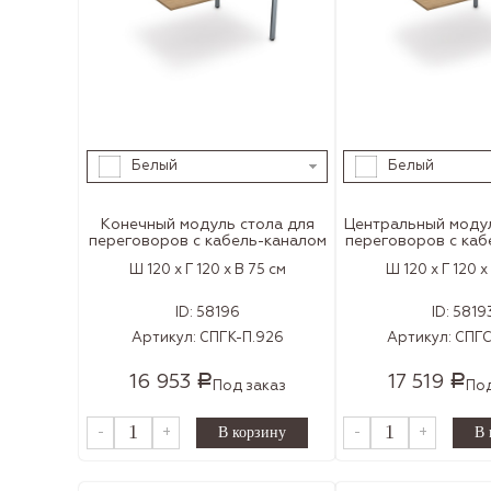
Белый
Белый
Конечный модуль cтола для
Центральный модул
переговоров с кабель-каналом
переговоров с каб
Ш 120 x Г 120 x В 75 см
Ш 120 x Г 120 x
ID:
58196
ID:
5819
Артикул:
СПГК-П.926
Артикул:
СПГС
16 953
17 519
Р
Р
Под заказ
Под
-
+
-
+