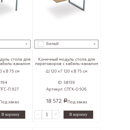
Белый
дуль cтола для
Конечный модуль cтола для
кабель-каналом
переговоров с кабель-каналом
0 x В 75 см
Ш 120 x Г 120 x В 75 см
8194
ID:
58139
ПГС-П.927
Артикул:
СПГК-О.926
18 572
Р
Под заказ
Под заказ
-
+