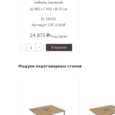
кабель-каналом
Ш 180 x Г 100 x В 75 см
ID:
58130
Артикул:
СПГ-О.938
24 873
Р
Под заказ
-
+
Модули переговорных столов