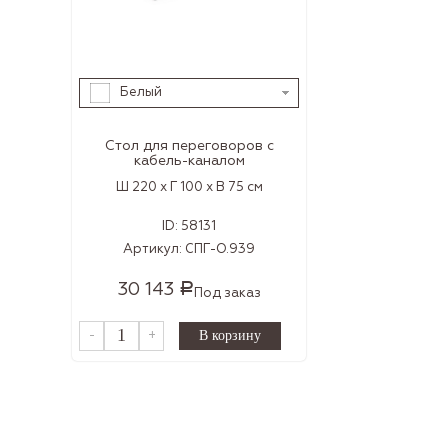
Белый
Стол для переговоров с
кабель-каналом
Ш 220 x Г 100 x В 75 см
ID:
58131
Артикул:
СПГ-О.939
30 143
Р
Под заказ
-
+