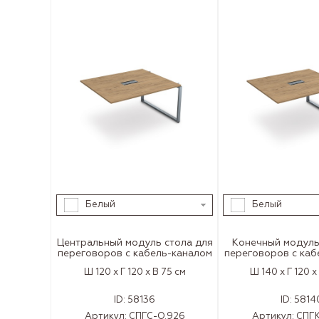
Белый
Белый
Центральный модуль cтола для
Конечный модуль
переговоров с кабель-каналом
переговоров с каб
Ш 120 x Г 120 x В 75 см
Ш 140 x Г 120 x
ID:
58136
ID:
5814
Артикул:
СПГС-О.926
Артикул:
СПГК