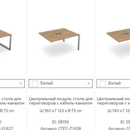
Белый
Белый
 cтола для
Центральный модуль cтола для
Центральный мо
ель-каналом
переговоров с кабель-каналом
переговоров с 
 В 75 см
Ш 160 x Г 120 x В 75 см
Ш 140 x Г 12
0
ID:
58195
ID:
5
-О.927
Артикул:
СПГС-П.928
Артикул:
С