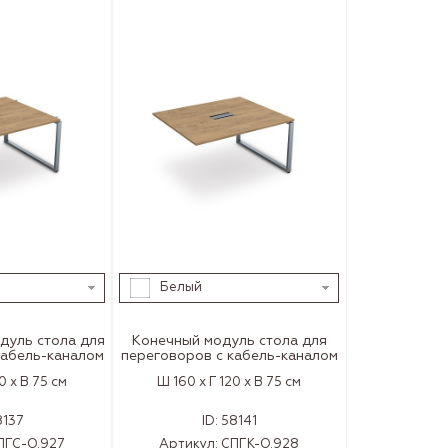
Белый
дуль cтола для
Конечный модуль cтола для
кабель-каналом
переговоров с кабель-каналом
0 x В 75 см
Ш 160 x Г 120 x В 75 см
8137
ID:
58141
ПГС-О.927
Артикул:
СПГК-О.928