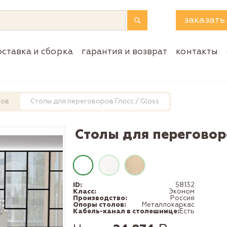
заказать
оставка и сборка
гарантия и возврат
контакты
ров
Столы для переговоров Глосс / Gloss
Столы для переговоро
ID:
58132
Класс:
Эконом
Производство:
Россия
Опоры столов:
Металлокаркас
Кабель-канал в столешнице:
Есть