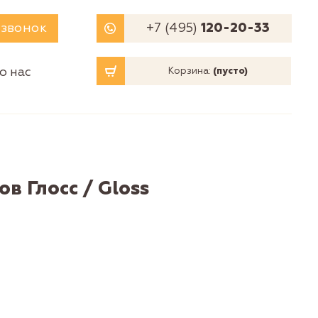
 звонок
+7 (495)
120-20-33
о нас
Корзина:
(пусто)
в Глосс / Gloss