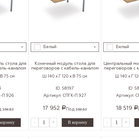
Белый
Белый
ь cтола для
Конечный модуль cтола для
Центральный мо
ель-каналом
переговоров с кабель-каналом
переговоров с 
 В 75 см
Ш 140 x Г 120 x В 75 см
Ш 140 x Г 12
3
ID:
58197
ID:
5
-П.926
Артикул:
СПГК-П.927
Артикул:
С
17 952
18 519
Р
Р
 заказ
Под заказ
-
+
-
+