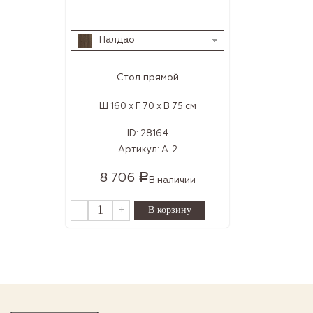
Палдао
Стол прямой
Ш 160 x Г 70 x В 75 см
ID:
28164
Артикул:
А-2
8 706
Р
В наличии
-
+