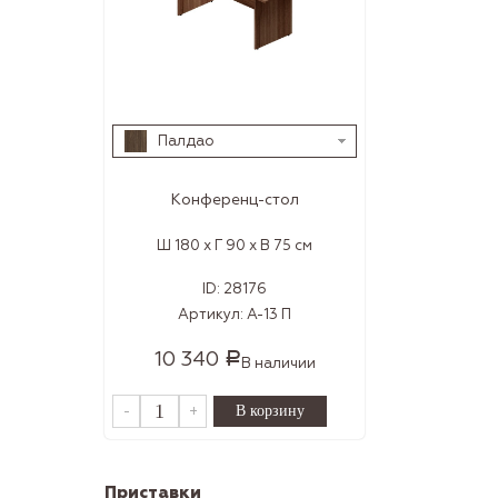
Палдао
Конференц-стол
Ш 180 x Г 90 x В 75 см
ID:
28176
Артикул:
А-13 П
10 340
Р
В наличии
-
+
Приставки