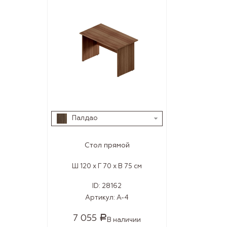
Палдао
Стол прямой
Ш 120 x Г 70 x В 75 см
ID:
28162
Артикул:
А-4
7 055
Р
В наличии