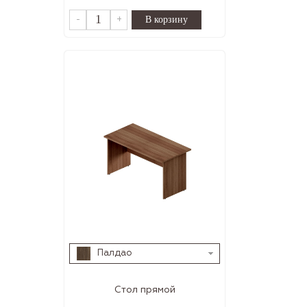
-
+
Палдао
Стол прямой