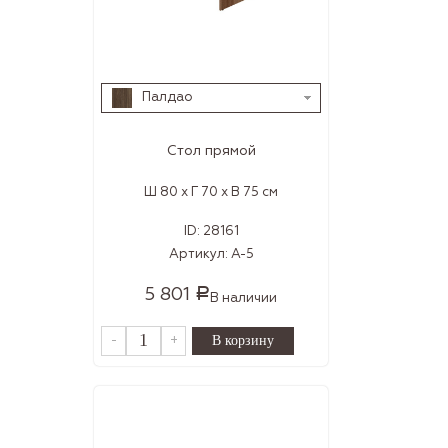
Палдао
Стол прямой
Ш 80 x Г 70 x В 75 см
ID:
28161
Артикул:
А-5
5 801
Р
В наличии
-
+