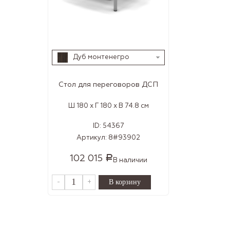
Дуб монтенегро
Стол для переговоров ДСП
Ш 180 x Г 180 x В 74.8 см
ID:
54367
Артикул:
8#93902
102 015
Р
В наличии
-
+