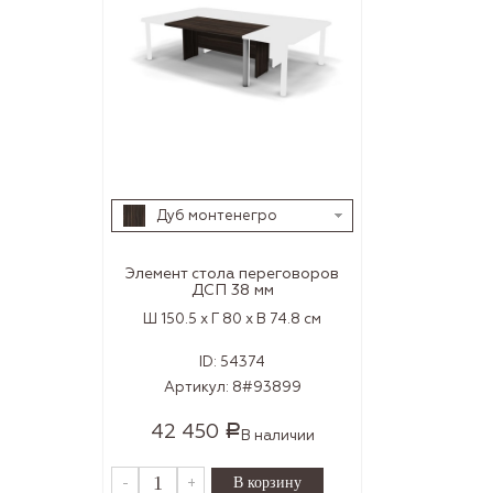
Дуб монтенегро
Элемент стола переговоров
ДСП 38 мм
Ш 150.5 x Г 80 x В 74.8 см
ID:
54374
Артикул:
8#93899
42 450
Р
В наличии
-
+