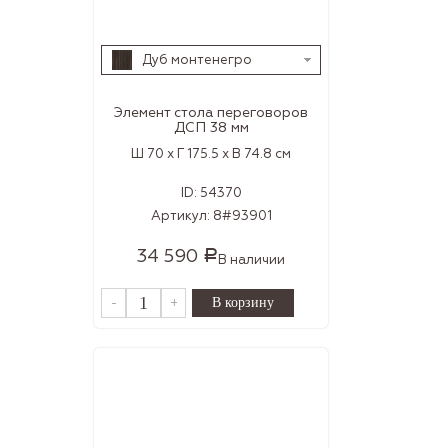
Дуб монтенегро
Элемент стола переговоров
ДСП 38 мм
Ш 70 x Г 175.5 x В 74.8 см
ID:
54370
Артикул:
8#93901
34 590
Р
В наличии
-
+