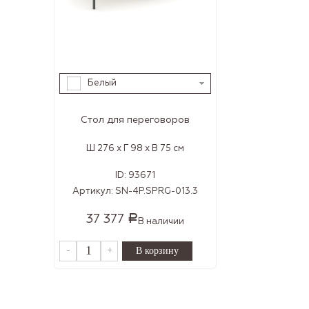
Белый
Стол для переговоров
Ш 276 x Г 98 x В 75 см
ID:
93671
Артикул:
SN-4P.SPRG-013.3
37 377
Р
В наличии
-
+