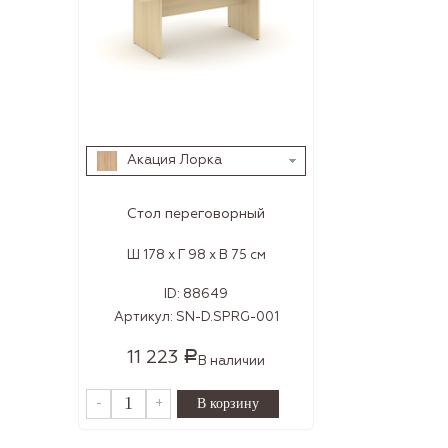
Акация Лорка
Стол переговорный
Ш 178 x Г 98 x В 75 см
ID:
88649
Артикул:
SN-D.SPRG-001
11 223
Р
В наличии
-
+