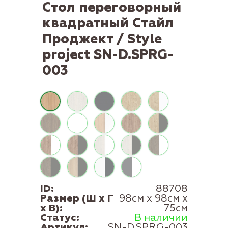
Стол переговорный
квадратный Стайл
Проджект / Style
project SN-D.SPRG-
003
ID:
88708
Размер (Ш x Г
98см x 98см x
x В):
75см
Статус:
В наличии
Артикул:
SN-D.SPRG-003