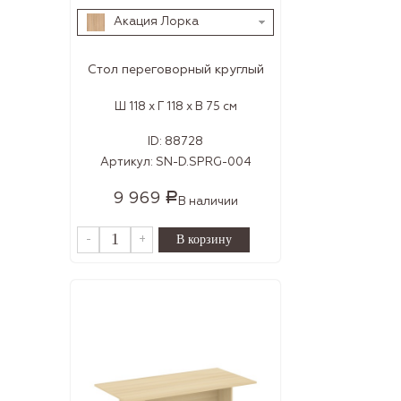
Акация Лорка
Стол переговорный круглый
Ш 118 x Г 118 x В 75 см
ID:
88728
Артикул:
SN-D.SPRG-004
9 969
Р
В наличии
-
+