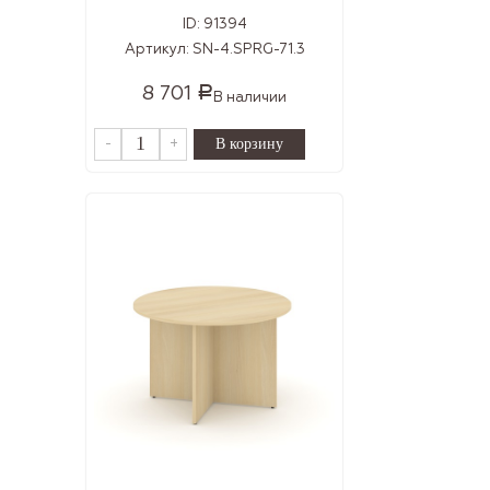
ID:
91394
Артикул:
SN-4.SPRG-71.3
8 701
Р
В наличии
-
+