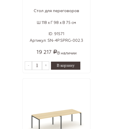
Стол для переговоров
Ш 118 x Г 98 x В 75 см
ID:
91571
Артикул:
SN-4P.SPRG-002.3
19 217
Р
В наличии
-
+