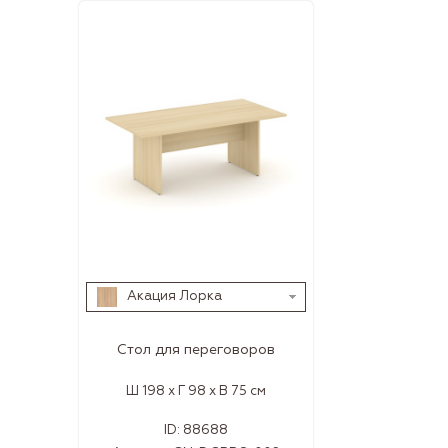
Акация Лорка
Стол для переговоров
Ш 198 x Г 98 x В 75 см
ID:
88688