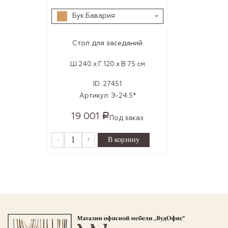
Бук Бавария
Стол для заседаний
Ш 240 x Г 120 x В 75 см
ID:
27451
Артикул:
Э-24.5*
19 001
Р
Под заказ
-
+