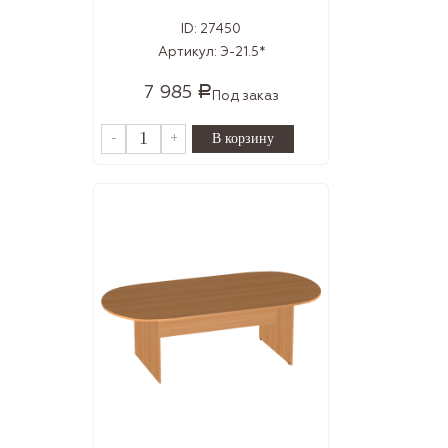
ID:
27450
Артикул:
Э-21.5*
7 985
Р
Под заказ
-
+