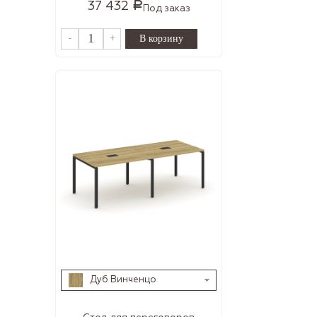
37 432
Р
Под заказ
-
+
Дуб Винченцо