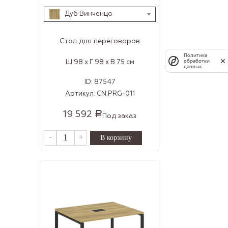
Дуб Винченцо
Стол для переговоров
Политика
Ш 98 x Г 98 x В 75 см
обработки
данных
ID:
87547
Артикул:
CN.PRG-011
19 592
Р
Под заказ
-
+