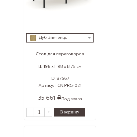
Дуб Винченцо
Стол для переговоров
Ш 196 x Г 98 x В 75 см
ID:
87567
Артикул:
CN.PRG-021
35 661
Р
Под заказ
-
+