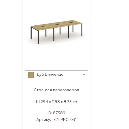
Дуб Винченцо
Стол для переговоров
Ш 294 x Г 98 x В 75 см
ID:
87589
Артикул:
CN.PRG-031