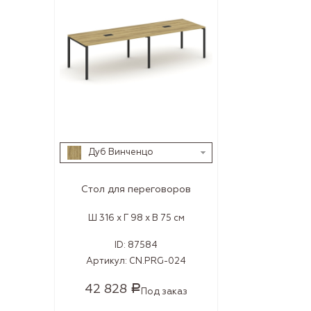
Дуб Винченцо
Стол для переговоров
Ш 316 x Г 98 x В 75 см
ID:
87584
Артикул:
CN.PRG-024
42 828
Р
Под заказ