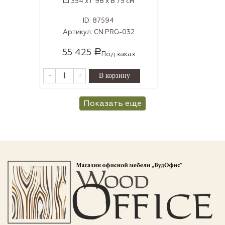
Ш 354 x Г 98 x В 75 см
ID:
87594
Артикул:
CN.PRG-032
55 425
Р
Под заказ
-
+
Показать еще