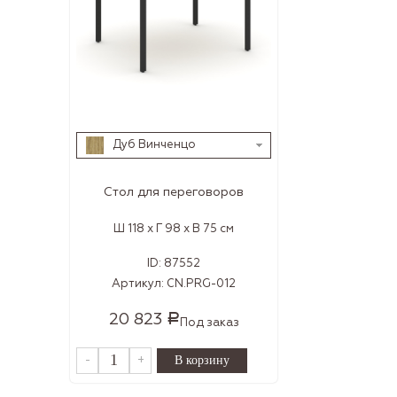
Дуб Винченцо
Стол для переговоров
Ш 118 x Г 98 x В 75 см
ID:
87552
Артикул:
CN.PRG-012
20 823
Р
Под заказ
-
+