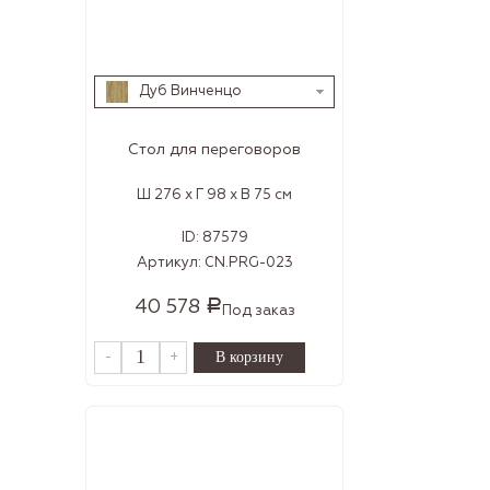
Дуб Винченцо
Стол для переговоров
Ш 276 x Г 98 x В 75 см
ID:
87579
Артикул:
CN.PRG-023
40 578
Р
Под заказ
-
+