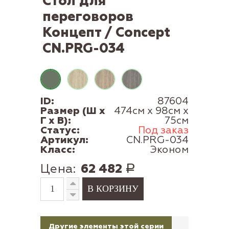
Стол для
переговоров
Концепт / Concept
CN.PRG-034
ID:
87604
Размер (Ш x
474см x 98см x
Г x В):
75см
Статус:
Под заказ
Артикул:
CN.PRG-034
Класс:
Эконом
Цена:
62 482
Р
Другие элементы этой серии