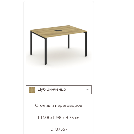
Дуб Винченцо
Стол для переговоров
Ш 138 x Г 98 x В 75 см
ID:
87557