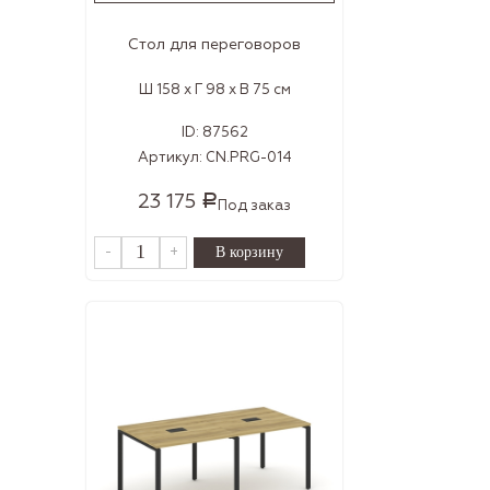
Стол для переговоров
Ш 158 x Г 98 x В 75 см
ID:
87562
Артикул:
CN.PRG-014
23 175
Р
Под заказ
-
+