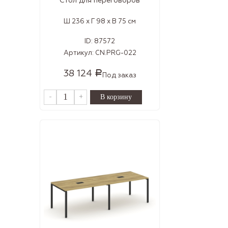
Стол для переговоров
Ш 236 x Г 98 x В 75 см
ID:
87572
Артикул:
CN.PRG-022
38 124
Р
Под заказ
-
+