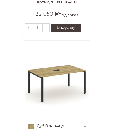
Артикул:
CN.PRG-013
22 050
Р
Под заказ
-
+
Дуб Винченцо