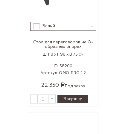
Белый
Стол для переговоров на О-
образных опорах
Ш 118 x Г 98 x В 75 см
ID:
58200
Артикул:
O.MO-PRG-1.2
22 350
Р
Под заказ
-
+