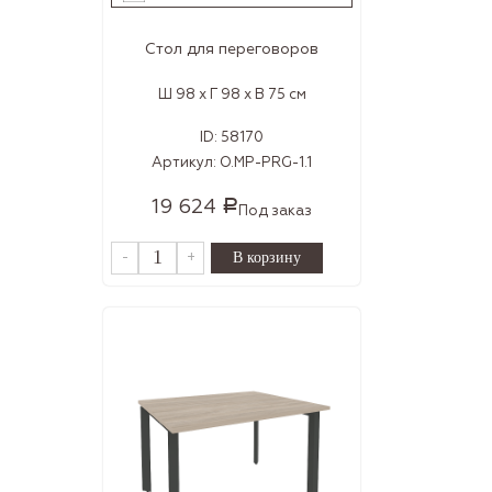
Стол для переговоров
Ш 98 x Г 98 x В 75 см
ID:
58170
Артикул:
O.MP-PRG-1.1
19 624
Р
Под заказ
-
+