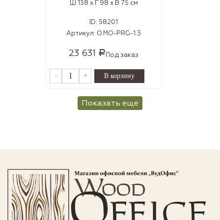
Ш 138 x Г 98 x В 75 см
ID:
58201
Артикул:
O.MO-PRG-1.3
23 631
Р
Под заказ
-
+
Показать еще