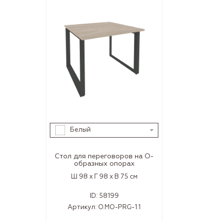
Белый
Стол для переговоров на О-
образных опорах
Ш 98 x Г 98 x В 75 см
ID:
58199
Артикул:
O.MO-PRG-1.1