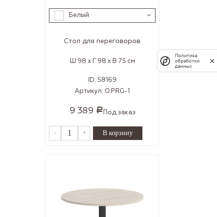
Белый
Стол для переговоров
Политика
Ш 98 x Г 98 x В 75 см
обработки
данных
ID:
58169
Артикул:
O.PRG-1
9 389
Р
Под заказ
-
+