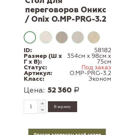
Стол для
переговоров Оникс
/ Onix O.MP-PRG-3.2
ID:
58182
Размер (Ш x
354см x 98см x
Г x В):
75см
Статус:
Под заказ
Артикул:
O.MP-PRG-3.2
Класс:
Эконом
Цена:
52 360
Р
Другие элементы этой серии