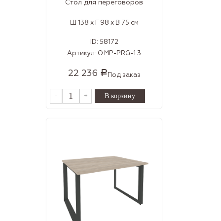
Стол для переговоров
Ш 138 x Г 98 x В 75 см
ID:
58172
Артикул:
O.MP-PRG-1.3
22 236
Р
Под заказ
-
+