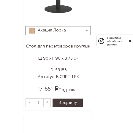
Акация Лорка
Политика
обработки
данных
Стол для переговоров круглый
Ш 90 x Г 90 x В 75 см
ID:
59183
Артикул:
Б.СПРГ-1.РК
17 651
Р
Под заказ
-
+