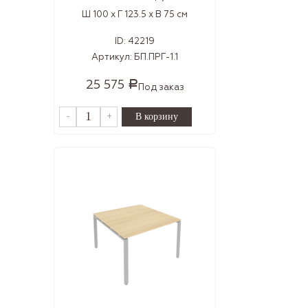
Ш 100 x Г 123.5 x В 75 см
ID:
42219
Артикул:
БП.ПРГ-1.1
25 575
Р
Под заказ
-
+