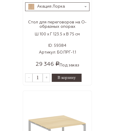
Акация Лорка
Стол для переговоров на О-
образных опорах
Ш 100 x Г 123.5 x В 75 см
ID:
59384
Артикул:
БО.ПРГ-1.1
29 346
Р
Под заказ
-
+