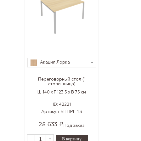
Акация Лорка
Переговорный стол (1
столешница)
Ш 140 x Г 123.5 x В 75 см
ID:
42221
Артикул:
БП.ПРГ-1.3
28 633
Р
Под заказ
-
+