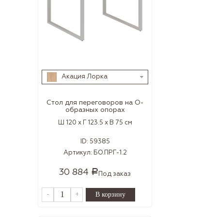
Акация Лорка
Стол для переговоров на О-
образных опорах
Ш 120 x Г 123.5 x В 75 см
ID:
59385
Артикул:
БО.ПРГ-1.2
30 884
Р
Под заказ
-
+