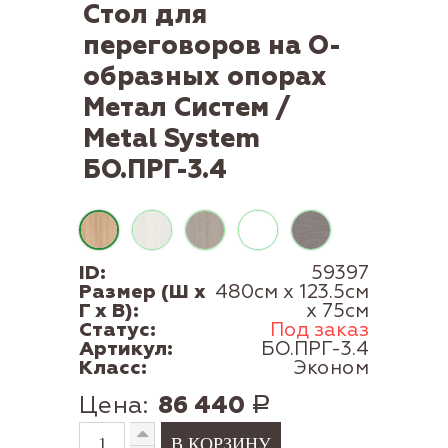
Стол для
переговоров на О-
образных опорах
Метал Систем /
Metal System
БО.ПРГ-3.4
ID:
59397
Размер (Ш x
480см x 123.5см
Г x В):
x 75см
Статус:
Под заказ
Артикул:
БО.ПРГ-3.4
Класс:
Эконом
Цена:
86 440
Р