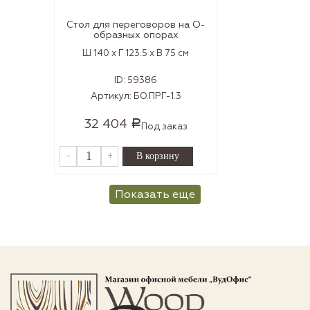
Стол для переговоров на О-
образных опорах
Ш 140 x Г 123.5 x В 75 см
ID:
59386
Артикул:
БО.ПРГ-1.3
32 404
Р
Под заказ
-
+
Показать еще