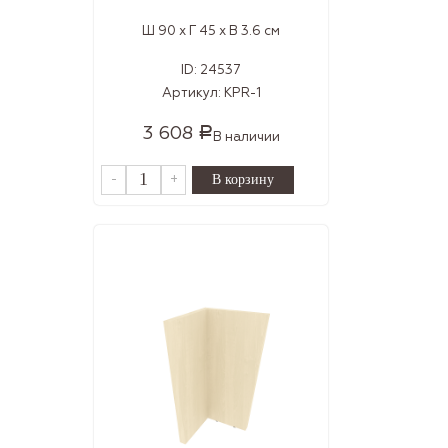
Ш 90 x Г 45 x В 3.6 см
ID:
24537
Артикул:
KPR-1
3 608
Р
В наличии
-
+