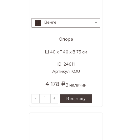
Венге
Опора
Ш 40 x Г 40 x В 73 см
ID:
24611
Артикул:
KOU
4 178
Р
В наличии
-
+