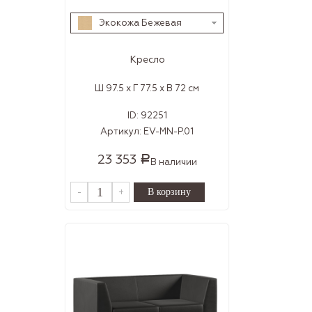
Экокожа Бежевая
Кресло
Ш 97.5 x Г 77.5 x В 72 см
ID:
92251
Артикул:
EV-MN-P.01
23 353
Р
В наличии
-
+