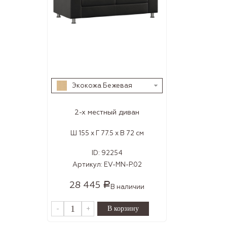
Экокожа Бежевая
2-х местный диван
Ш 155 x Г 77.5 x В 72 см
ID:
92254
Артикул:
EV-MN-P.02
28 445
Р
В наличии
-
+