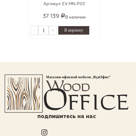
Артикул:
EV-MN-P.03
37 139
Р
В наличии
-
+
подпишитесь на нас