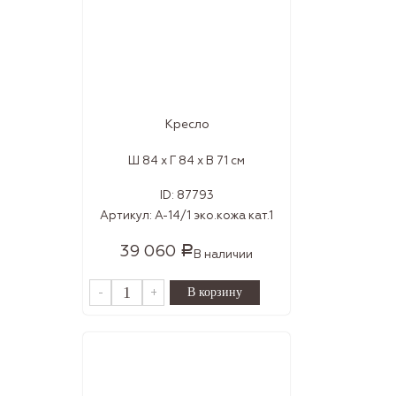
Кресло
Ш 84 x Г 84 x В 71 см
ID:
87793
Артикул:
А-14/1 эко.кожа кат.1
39 060
Р
В наличии
-
+