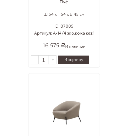
Пуф
Ш 54 x Г 54 x В 45 см
ID:
87805
Артикул:
А-14/4 эко.кожа кат.1
16 575
Р
В наличии
-
+