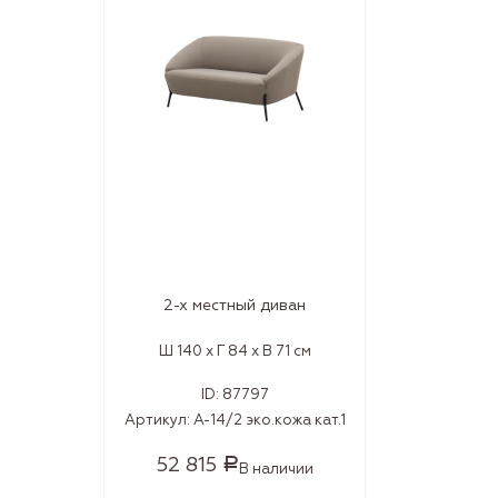
2-х местный диван
Ш 140 x Г 84 x В 71 см
ID:
87797
Артикул:
А-14/2 эко.кожа кат.1
52 815
Р
В наличии