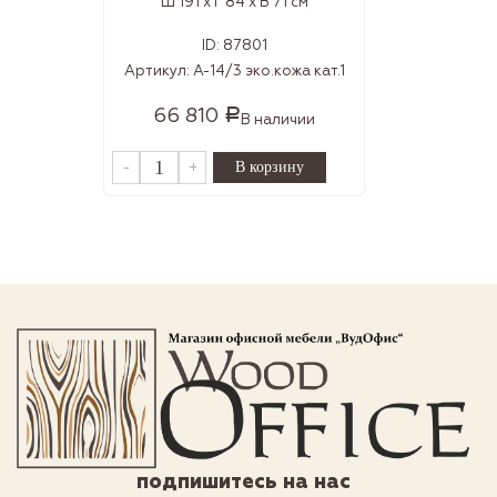
Ш 191 x Г 84 x В 71 см
ID:
87801
Артикул:
А-14/3 эко.кожа кат.1
66 810
Р
В наличии
-
+
подпишитесь на нас