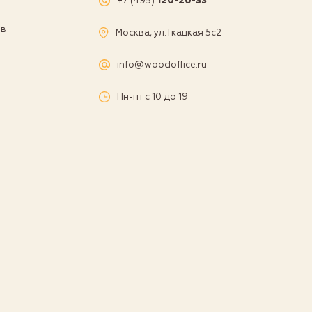
+7 (495)
120-20-33
ов
Москва, ул.Ткацкая 5с2
а
info@woodoffice.ru
Пн-пт с 10 до 19
и