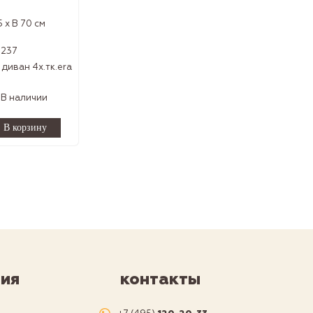
5 x В 70 см
7237
диван 4х.тк.era
Р
В наличии
ия
контакты
я