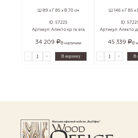
Ш 89 x Г 85 x В 70 см
Ш 146 x Г 85 x
ID:
57225
ID:
5722
Артикул:
Алекто кр.тк.era
Артикул:
Алекто ди
34 209
45 339
Р
Р
В наличии
В 
-
+
-
+