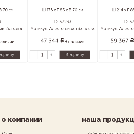
 В 70 см
Ш 173 x Г 85 x В 70 см
Ш 214 x Г 8
9
ID:
57233
ID:
5
в 2х.тк.era
Артикул:
Алекто диван 3х.тк.era
Артикул:
Алекто 
47 544
59 367
Р
наличии
В наличии
-
+
-
+
о компании
наша продукц
О нас
Кабинет руководител