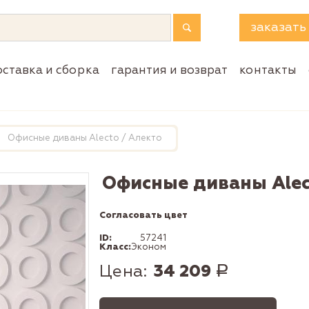
заказать
оставка и сборка
гарантия и возврат
контакты
Офисные диваны Alecto / Алекто
Офисные диваны Alec
Согласовать цвет
ID:
57241
Класс:
Эконом
Цена:
34 209
Р