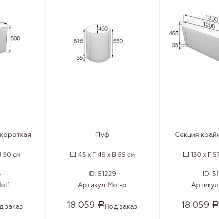
 короткая
Пуф
Секция край
В 50 см
Ш 45 x Г 45 x В 55 см
Ш 130 x Г 5
3
ID:
51229
ID:
5
ol1
Артикул:
Mol-p
Артикул
18 059
18 059
Р
Р
д заказ
Под заказ