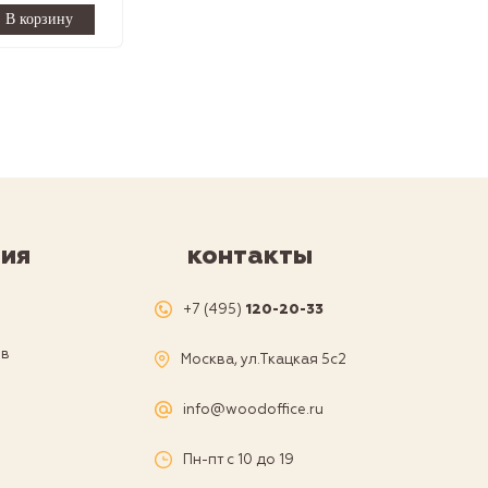
ия
контакты
я
+7 (495)
120-20-33
ов
Москва, ул.Ткацкая 5с2
а
info@woodoffice.ru
Пн-пт с 10 до 19