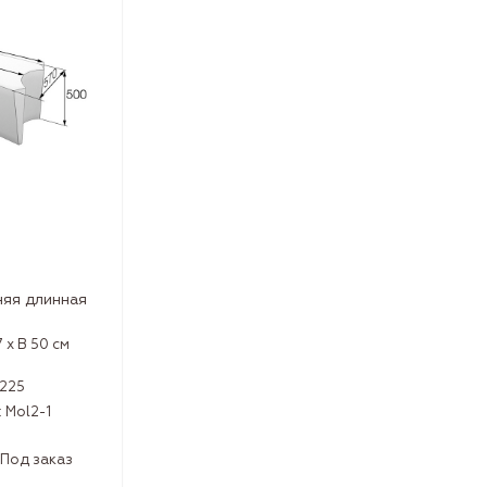
няя длинная
7 x В 50 см
1225
:
Mol2-1
Под заказ