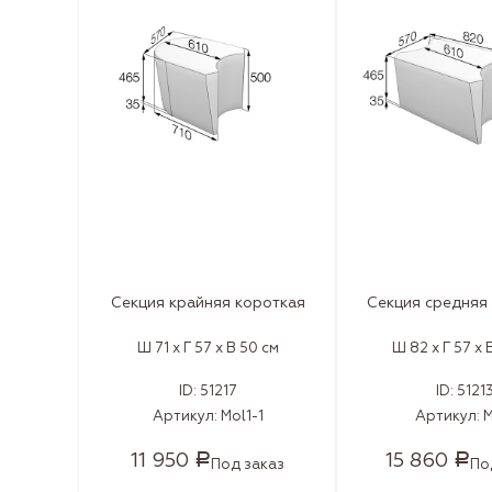
Секция крайняя короткая
Секция средняя
Ш 71 x Г 57 x В 50 см
Ш 82 x Г 57 x 
ID:
51217
ID:
5121
Артикул:
Mol1-1
Артикул:
M
11 950
15 860
Р
Р
Под заказ
По