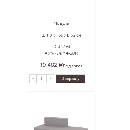
Модуль
Ш 110 x Г 55 x В 62 см
ID:
34793
Артикул:
M4-2DR
19 482
Р
Под заказ
-
+