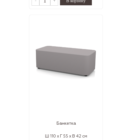
-
+
Банкетка
Ш 110 x Г 55 x В 42 см