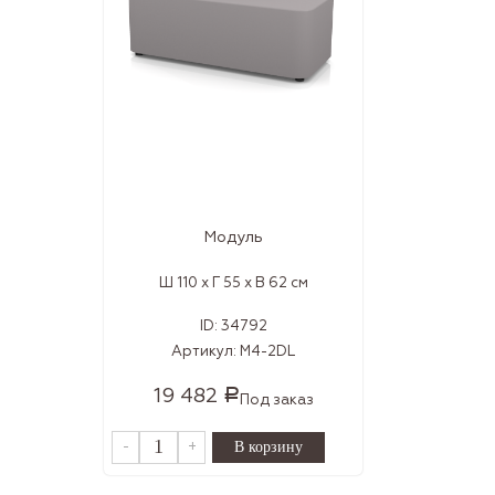
Модуль
Ш 110 x Г 55 x В 62 см
ID:
34792
Артикул:
M4-2DL
19 482
Р
Под заказ
-
+