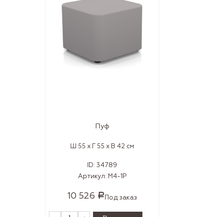
Пуф
Ш 55 x Г 55 x В 42 см
ID:
34789
Артикул:
M4-1P
10 526
Р
Под заказ