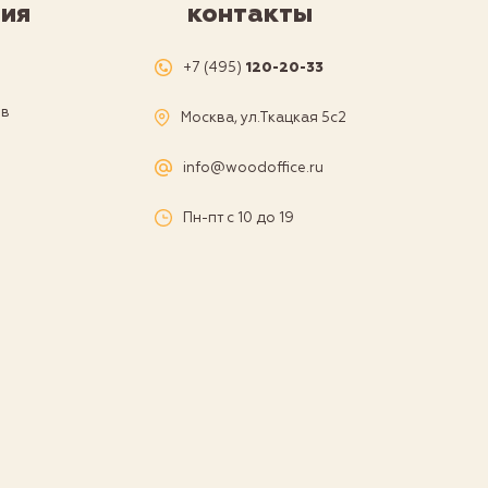
ия
контакты
я
+7 (495)
120-20-33
ов
Москва, ул.Ткацкая 5с2
а
info@woodoffice.ru
Пн-пт с 10 до 19
и