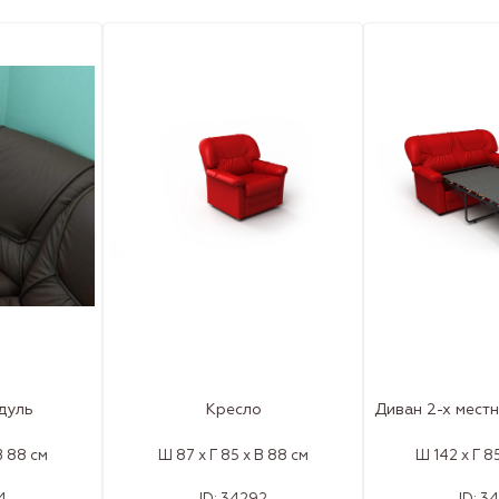
дуль
Кресло
Диван 2-х мест
В 88 см
Ш 87 x Г 85 x В 88 см
Ш 142 x Г 8