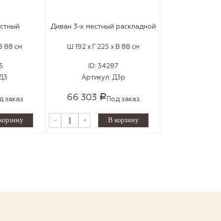
естный
Диван 3-х местный раскладной
 В 88 см
Ш 192 x Г 225 x В 88 см
5
ID:
34287
Д3
Артикул:
Д3р
66 303
Р
д заказ
Под заказ
-
+