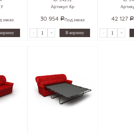
4
ID:
34292
ID:
3
:
У
Артикул:
Кр
Артик
30 954
42 127
Р
Р
д заказ
Под заказ
-
+
-
+