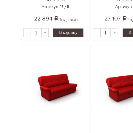
ID:
34293
ID:
3429
Артикул:
1Л/1П
Артикул
22 894
27 107
Р
Р
Под заказ
По
-
+
-
+