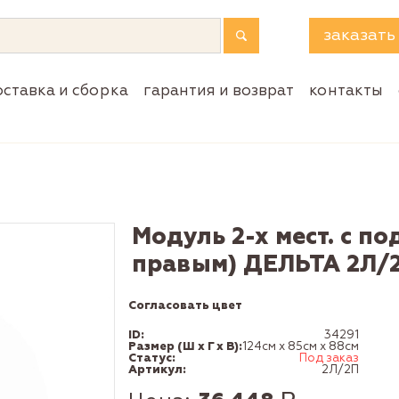
заказать
оставка и сборка
гарантия и возврат
контакты
Модуль 2-х мест. с п
правым) ДЕЛЬТА 2Л/
Согласовать цвет
ID:
34291
Размер (Ш x Г x В):
124см x 85см x 88см
Статус:
Под заказ
Артикул:
2Л/2П