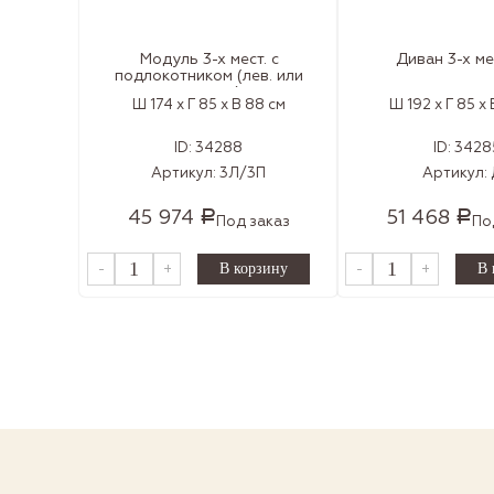
Модуль 3-х мест. с
Диван 3-х м
подлокотником (лев. или
правым)
Ш 174 x Г 85 x В 88 см
Ш 192 x Г 85 x
ID:
34288
ID:
3428
Артикул:
3Л/3П
Артикул:
45 974
51 468
Р
Р
Под заказ
По
-
+
-
+