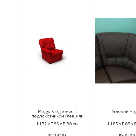
Модуль одномес. с
Угловой мо
подлокотником (лев. или
правым)
Ш 72 x Г 85 x В 88 см
Ш 85 x Г 85 x 