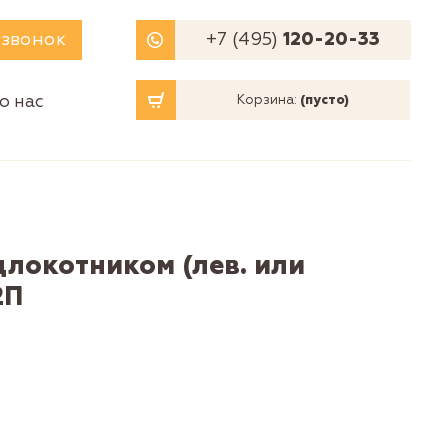
 звонок
+7 (495)
120-20-33
о нас
Корзина:
(пусто)
одлокотником (лев. или
2П