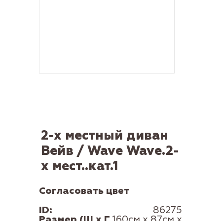
2-х местный диван
Вейв / Wave Wave.2-
х мест..кат.1
Согласовать цвет
ID:
86275
Размер (Ш x Г
160см x 87см x