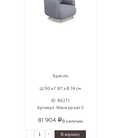
Кресло
Ш 90 x Г 87 x В 74 см
ID:
86271
Артикул:
Wave.кр.кат.5
81 904
Р
В наличии
-
+