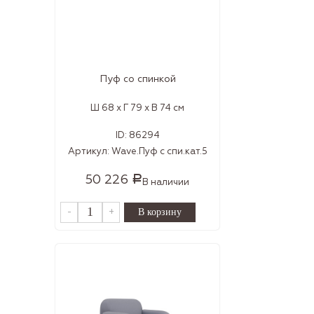
Пуф со спинкой
Ш 68 x Г 79 x В 74 см
ID:
86294
Артикул:
Wave.Пуф с спи.кат.5
50 226
Р
В наличии
-
+