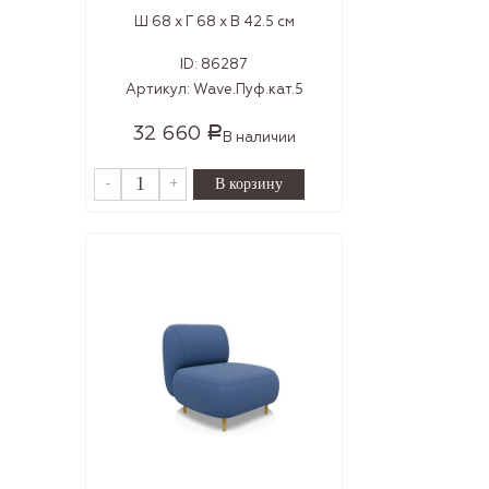
Ш 68 x Г 68 x В 42.5 см
ID:
86287
Артикул:
Wave.Пуф.кат.5
32 660
Р
В наличии
-
+