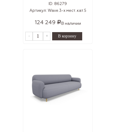
ID:
86279
Артикул:
Wave.3-х мест..кат.5
124 249
Р
В наличии
-
+