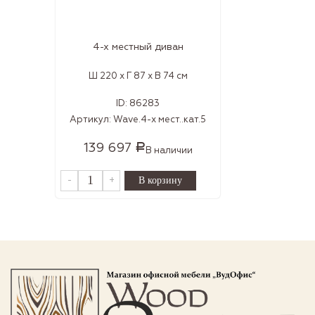
4-х местный диван
Ш 220 x Г 87 x В 74 см
ID:
86283
Артикул:
Wave.4-х мест..кат.5
139 697
Р
В наличии
-
+