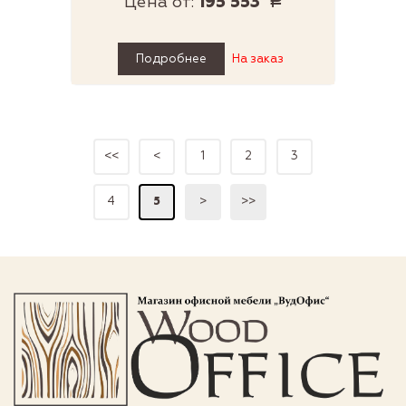
Цена от:
195 553
Р
Подробнее
На заказ
<<
<
1
2
3
4
5
>
>>