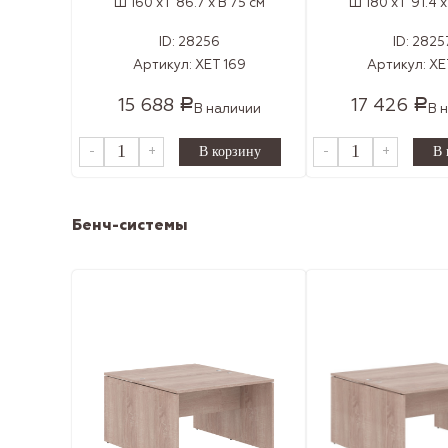
Ш 160 x Г 86.7 x В 75 см
Ш 180 x Г 91.4 x
ID:
28256
ID:
2825
Артикул:
XET 169
Артикул:
XE
15 688
17 426
Р
Р
В наличии
В 
-
+
-
+
Бенч-системы