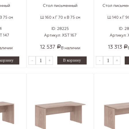
енный
Стол письменный
Стол письме
 В 75 см
Ш 160 x Г 70 x В 75 см
Ш 140 x Г 9
4
ID:
28225
ID:
2
T 147
Артикул:
XST 167
Артикул:
12 537
13 313
Р
Р
аличии
В наличии
-
+
-
+