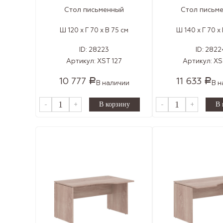
Стол письменный
Стол письм
Ш 120 x Г 70 x В 75 см
Ш 140 x Г 70 x
ID:
28223
ID:
2822
Артикул:
XST 127
Артикул:
XS
10 777
11 633
Р
Р
В наличии
В н
-
+
-
+