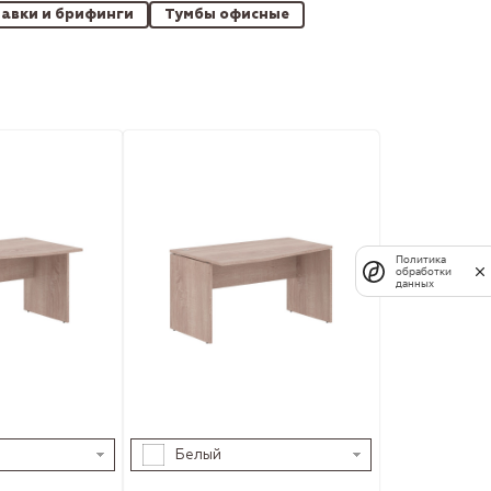
авки и брифинги
Тумбы офисные
Политика
обработки
данных
Белый