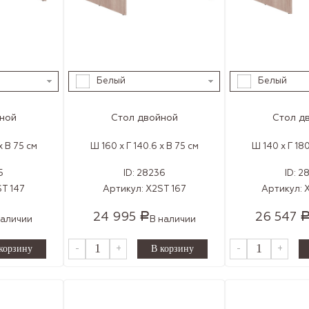
Белый
Белый
ной
Стол двойной
Стол д
x В 75 см
Ш 160 x Г 140.6 x В 75 см
Ш 140 x Г 180
5
ID:
28236
ID:
2
T 147
Артикул:
X2ST 167
Артикул:
X
24 995
26 547
Р
наличии
В наличии
-
+
-
+