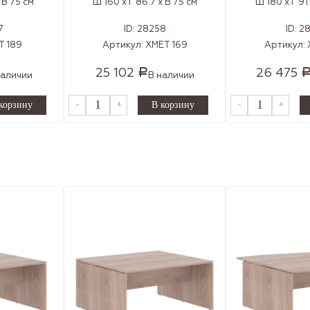
 В 75 см
Ш 160 x Г 86.7 x В 75 см
Ш 180 x Г 91
7
ID:
28258
ID:
2
T 189
Артикул:
XMET 169
Артикул:
25 102
26 475
Р
наличии
В наличии
-
+
-
+