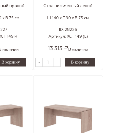
нный правый
Стол письменный левый
0 x В 75 см
Ш 140 x Г 90 x В 75 см
8227
ID:
28226
XCT 149 R
Артикул:
XCT 149 (L)
13 313
Р
В наличии
В наличии
-
+