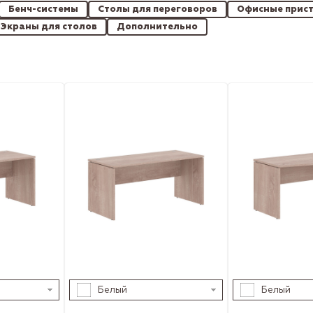
Бенч-системы
Столы для переговоров
Офисные прист
Экраны для столов
Дополнительно
Белый
Белый