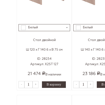
Белый
Белый
Стол двойной
Стол двой
Ш 120 x Г 140.6 x В 75 см
Ш 140 x Г 140.6 
ID:
28234
ID:
2823
Артикул:
X2ST 127
Артикул:
X2S
21 474
23 186
Р
Р
В наличии
В 
-
+
-
+