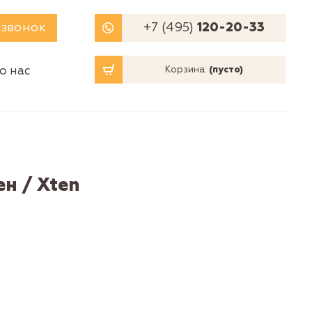
 звонок
+7 (495)
120-20-33
о нас
Корзина:
(пусто)
н / Xten