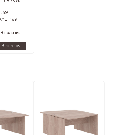
.4 x В 75 см
8259
XMET 189
Р
В наличии