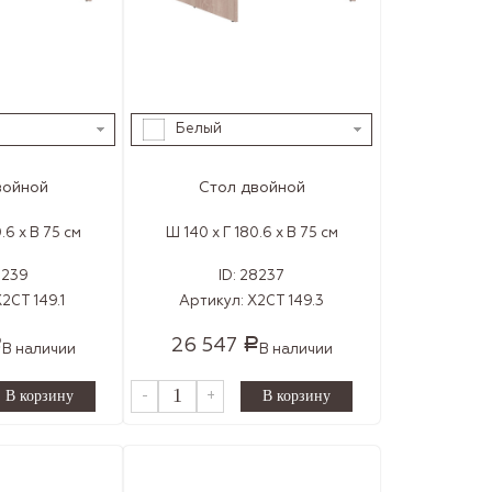
Белый
войной
Стол двойной
.6 x В 75 см
Ш 140 x Г 180.6 x В 75 см
8239
ID:
28237
2CT 149.1
Артикул:
X2CT 149.3
26 547
Р
Р
В наличии
В наличии
-
+