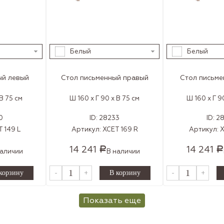
Белый
Белый
ый левый
Стол письменный правый
Стол письме
 В 75 см
Ш 160 x Г 90 x В 75 см
Ш 160 x Г 9
0
ID:
28233
ID:
2
 149 L
Артикул:
XCET 169 R
Артикул:
X
14 241
14 241
Р
Р
наличии
В наличии
-
+
-
+
Показать еще