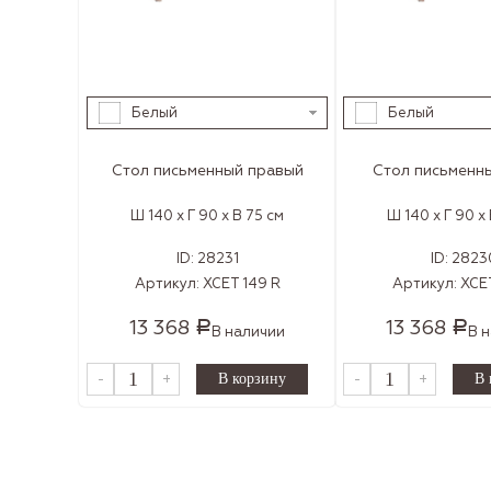
Белый
Белый
Стол письменный правый
Стол письменн
Ш 140 x Г 90 x В 75 см
Ш 140 x Г 90 x
ID:
28231
ID:
2823
Артикул:
XCET 149 R
Артикул:
XCET
13 368
13 368
Р
Р
В наличии
В 
-
+
-
+