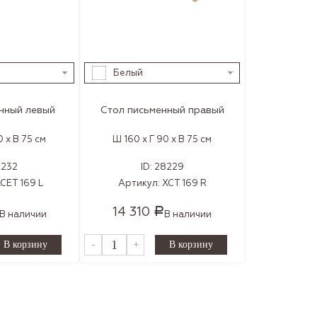
Белый
нный левый
Стол письменный правый
0 x В 75 см
Ш 160 x Г 90 x В 75 см
8232
ID:
28229
CET 169 L
Артикул:
XCT 169 R
14 310
Р
В наличии
В наличии
-
+