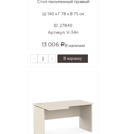
Стол письменный правый
Ш 140 x Г 78 x В 75 см
ID:
27840
Артикул:
V-34п
13 006
Р
В наличии
-
+