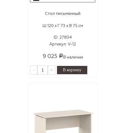
Стол письменный
Ш 120 x Г 73 x В 75 см
ID:
27834
Артикул:
V-12
9 025
Р
В наличии
-
+