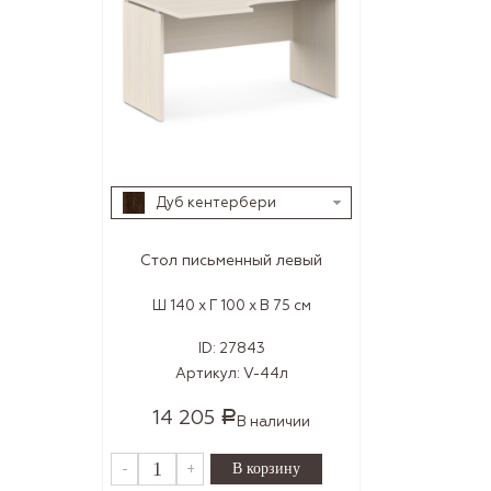
Дуб кентербери
Стол письменный левый
Ш 140 x Г 100 x В 75 см
ID:
27843
Артикул:
V-44л
14 205
Р
В наличии
-
+