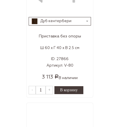
Дуб кентербери
Приставка без опоры
Ш 60 x Г 40 x В 2.5 см
ID:
27866
Артикул:
V-80
3 113
Р
В наличии
-
+