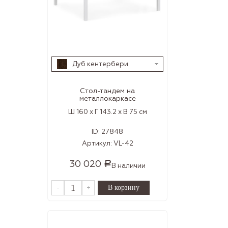
Дуб кентербери
Стол-тандем на
металлокаркасе
Ш 160 x Г 143.2 x В 75 см
ID:
27848
Артикул:
VL-42
30 020
Р
В наличии
-
+