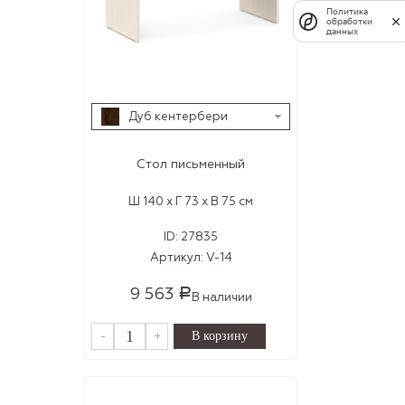
Политика
обработки
данных
Дуб кентербери
Стол письменный
Ш 140 x Г 73 x В 75 см
ID:
27835
Артикул:
V-14
9 563
Р
В наличии
-
+