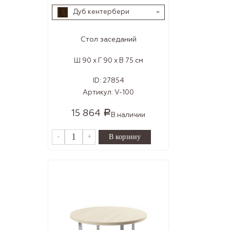
Дуб кентербери
Стол заседаний
Ш 90 x Г 90 x В 75 см
ID:
27854
Артикул:
V-100
15 864
Р
В наличии
-
+