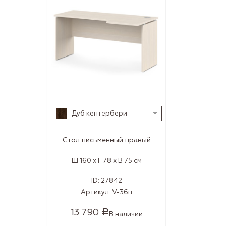
Дуб кентербери
Стол письменный правый
Ш 160 x Г 78 x В 75 см
ID:
27842
Артикул:
V-36п
13 790
Р
В наличии