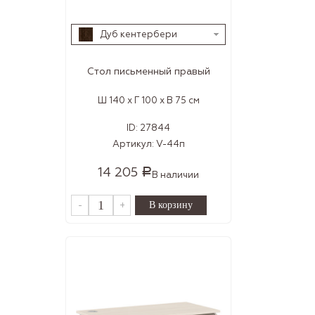
Дуб кентербери
Стол письменный правый
Ш 140 x Г 100 x В 75 см
ID:
27844
Артикул:
V-44п
14 205
Р
В наличии
-
+