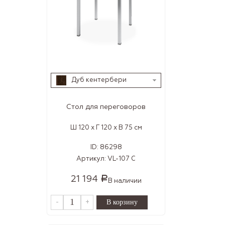
Дуб кентербери
Стол для переговоров
Ш 120 x Г 120 x В 75 см
ID:
86298
Артикул:
VL-107 С
21 194
Р
В наличии
-
+