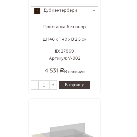
Дуб кентербери
Приставка без опор
Ш 146 x Г 40 x В 2.5 см
ID:
27869
Артикул:
V-802
4 531
Р
В наличии
-
+