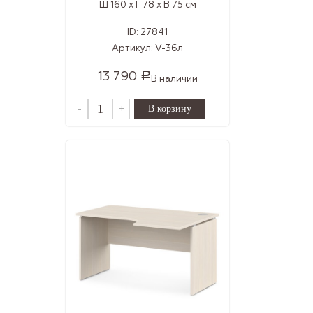
Ш 160 x Г 78 x В 75 см
ID:
27841
Артикул:
V-36л
13 790
Р
В наличии
-
+