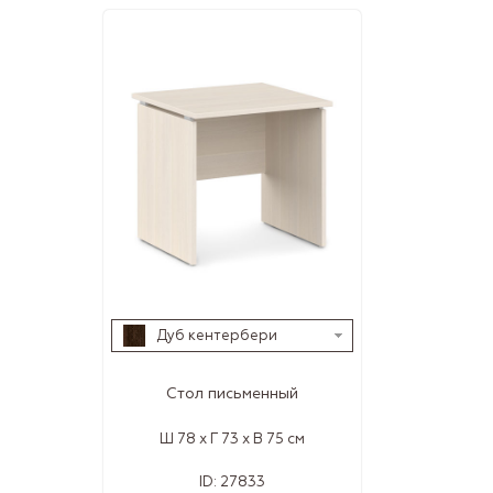
Дуб кентербери
Стол письменный
Ш 78 x Г 73 x В 75 см
ID:
27833