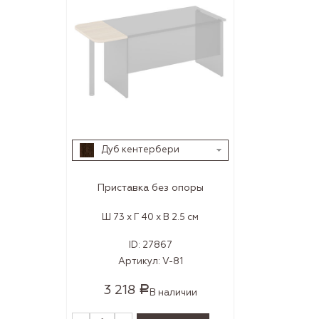
Дуб кентербери
Приставка без опоры
Ш 73 x Г 40 x В 2.5 см
ID:
27867
Артикул:
V-81
3 218
Р
В наличии