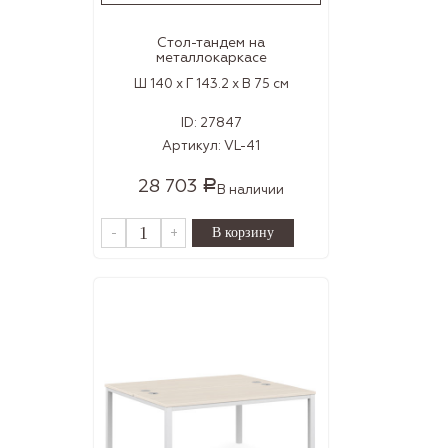
Стол-тандем на
металлокаркасе
Ш 140 x Г 143.2 x В 75 см
ID:
27847
Артикул:
VL-41
28 703
Р
В наличии
-
+