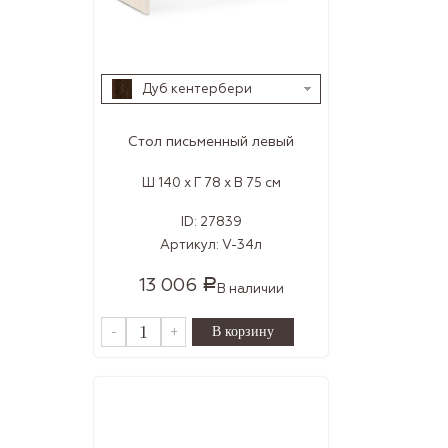
Дуб кентербери
Стол письменный левый
Ш 140 x Г 78 x В 75 см
ID:
27839
Артикул:
V-34л
13 006
Р
В наличии
-
+