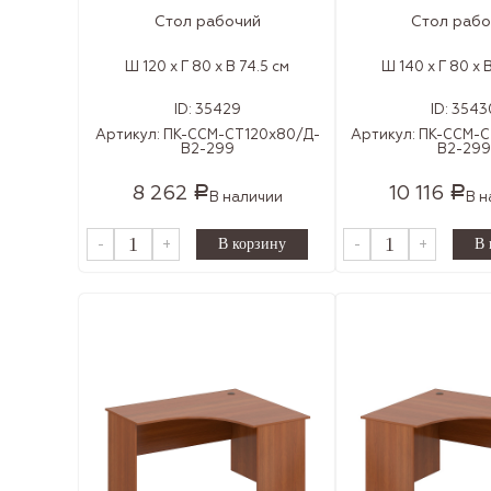
Стол рабочий
Стол рабо
Ш 120 x Г 80 x В 74.5 см
Ш 140 x Г 80 x 
ID:
35429
ID:
3543
Артикул:
ПК-ССМ-СТ120х80/Д-
Артикул:
ПК-ССМ-С
В2-299
В2-299
8 262
10 116
Р
Р
В наличии
В н
-
+
-
+