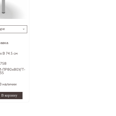
аре
авка
x В 74.5 см
7758
М-ПР80х80У/Т-
35
В наличии