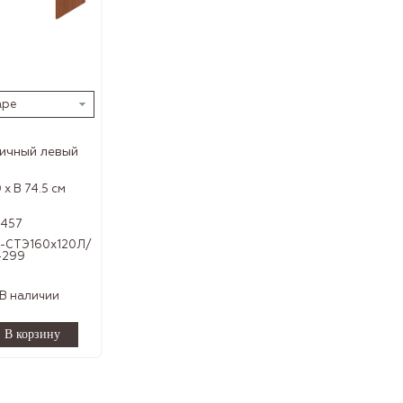
аре
ичный левый
 x В 74.5 см
5457
-СТЭ160х120Л/
-299
В наличии