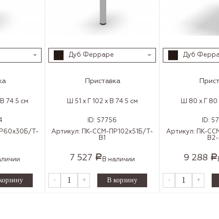
Дуб Ферраре
Дуб Ферр
ка
Приставка
Прист
 В 74.5 см
Ш 51 x Г 102 x В 74.5 см
Ш 80 x Г 80 
4
ID:
57756
ID:
5
Р60х30Б/Т-
Артикул:
ПК-ССМ-ПР102х51Б/Т-
Артикул:
ПК-СС
В1
В2-
7 527
9 288
Р
Р
аличии
В наличии
-
+
-
+