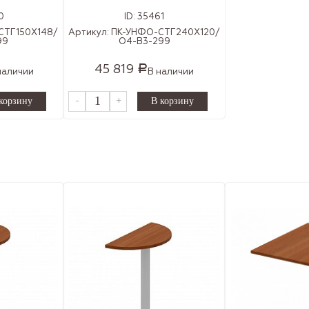
0
ID:
35461
СТГ150Х148/
Артикул:
ПК-УНФО-СТГ240Х120/
99
О4-В3-299
45 819
Р
наличии
В наличии
-
+