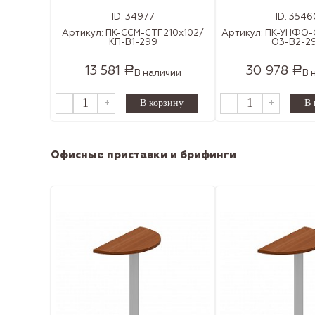
ID:
34977
ID:
3546
Артикул:
ПК-ССМ-СТГ210х102/
Артикул:
ПК-УНФО-
КП-В1-299
О3-В2-2
13 581
30 978
Р
Р
В наличии
В 
-
+
-
+
Офисные приставки и брифинги