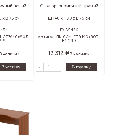
ичный левый
Стол эргономичный правый
0 x В 75 см
Ш 140 x Г 90 x В 75 см
5454
ID:
35436
М-СТЭ140х90Л-
Артикул:
ПК-ССМ-СТЭ140х90П-
299
В1-299
12 312
Р
В наличии
В наличии
-
+