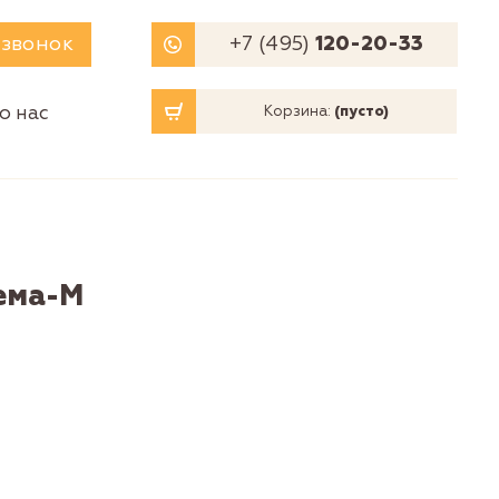
 звонок
+7 (495)
120-20-33
о нас
Корзина:
(пусто)
ема-М