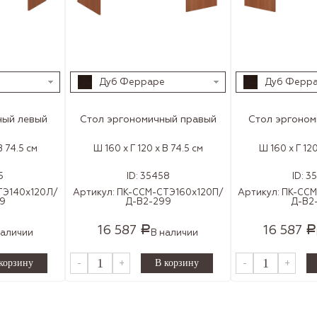
Дуб Ферраре
Дуб Ферр
ный левый
Стол эргономичный правый
Стол эргоном
В 74.5 см
Ш 160 x Г 120 x В 74.5 см
Ш 160 x Г 120
5
ID:
35458
ID:
3
ТЭ140х120Л/
Артикул:
ПК-ССМ-СТЭ160х120П/
Артикул:
ПК-ССМ
9
Д-В2-299
Д-В2
16 587
16 587
Р
Р
наличии
В наличии
-
+
-
+