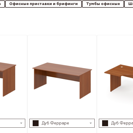
в
Офисные приставки и брифинги
Тумбы офисные
Ш
Дуб Ферраре
Дуб Ферр