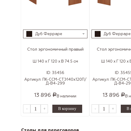
Дуб Ферраре
Дуб Ферраре
Стол эргономичный правый
Стол эргономич
Ш 140 x Г 120 x В 74.5 см
Ш 140 x Г 120 x 
ID:
35456
ID:
3545
Артикул:
ПК-ССМ-СТЭ140х120П/
Артикул:
ПК-ССМ-С
Д-В4-299
Д-В4-29
13 896
13 896
Р
Р
В наличии
В 
-
+
-
+
Столы для переговоров