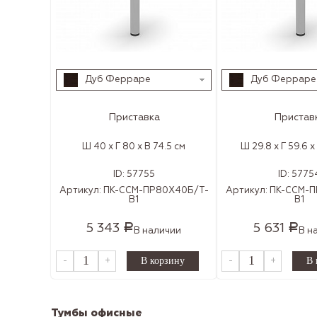
Дуб Ферраре
Дуб Ферраре
Приставка
Пристав
Ш 40 x Г 80 x В 74.5 см
Ш 29.8 x Г 59.6 x
ID:
57755
ID:
5775
Артикул:
ПК-ССМ-ПР80Х40Б/Т-
Артикул:
ПК-ССМ-П
В1
В1
5 343
5 631
Р
Р
В наличии
В н
-
+
-
+
Тумбы офисные