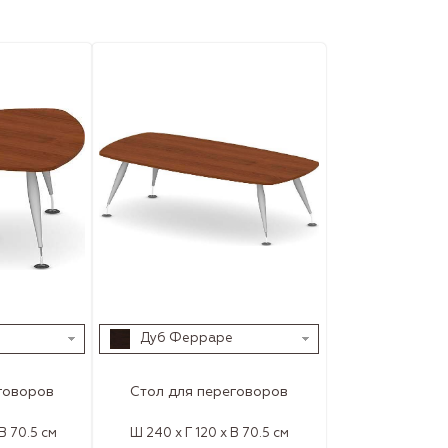
Дуб Ферраре
говоров
Стол для переговоров
 В 70.5 см
Ш 240 x Г 120 x В 70.5 см