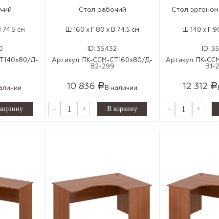
чий
Стол рабочий
Стол эргоном
В 74.5 см
Ш 160 x Г 80 x В 74.5 см
Ш 140 x Г 9
0
ID:
35432
ID:
3
Т140х80/Д-
Артикул:
ПК-ССМ-СТ160х80/Д-
Артикул:
ПК-СС
В2-299
В1-
10 836
12 312
Р
Р
аличии
В наличии
-
+
-
+