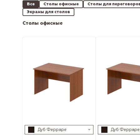
Все
Столы офисные
Столы для переговоро
Экраны для столов
Столы офисные
Дуб Ферраре
Дуб Ферраре