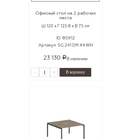
Офисный стол на 2 рабочих
места
Ш 120 x Г 123.8 x В 75 см
ID:
80912
Артикул:
SG.241.DM.44.WH
23 130
Р
В наличии
-
+