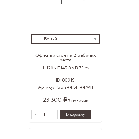
Белый
Офисный стол на 2 рабочих
места
Ш 120 x Г 143.8 x В 75 см
ID:
80919
Артикул:
SG.244.SH.44.WH
23 300
Р
В наличии
-
+