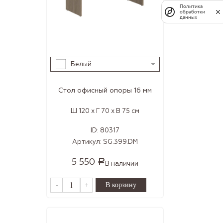
Политика
обработки
данных
Белый
Стол офисный опоры 16 мм
Ш 120 x Г 70 x В 75 см
ID:
80317
Артикул:
SG.399.DM
5 550
Р
В наличии
-
+