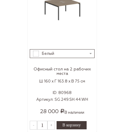
Белый
Офисный стол на 2 рабочих
места
Ш 160 x Г 163.8 x В 75 см
ID:
80968
Артикул:
SG.249.SH.44.WH
28 000
Р
В наличии
-
+