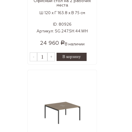
Офисный стол на 2 рабочих
места
Ш 120 x Г 163.8 x В 75 см
ID:
80926
Артикул:
SG.247.SH.44.WH
24 960
Р
В наличии
-
+