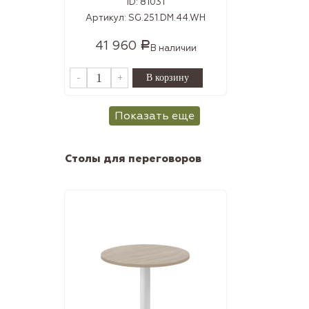
ID:
81031
Артикул:
SG.251.DM.44.WH
41 960
Р
В наличии
-
+
Показать еще
Столы для переговоров