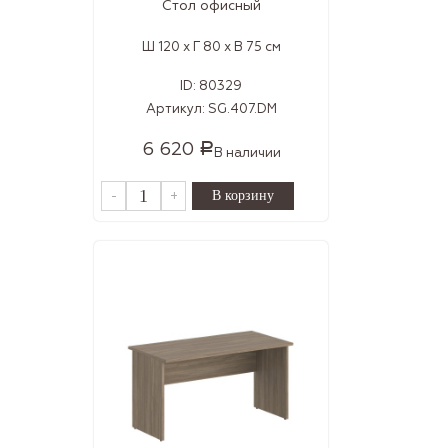
Стол офисный
Ш 120 x Г 80 x В 75 см
ID:
80329
Артикул:
SG.407.DM
6 620
Р
В наличии
-
+