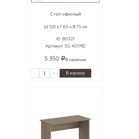
Стол офисный
Ш 120 x Г 60 x В 75 см
ID:
80321
Артикул:
SG.401.MD
5 350
Р
В наличии
-
+