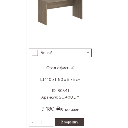
Белый
Стол офисный
Ш 140 x Г 80 x В 75 см
ID:
80341
Артикул:
SG.408.DM
9 180
Р
В наличии
-
+