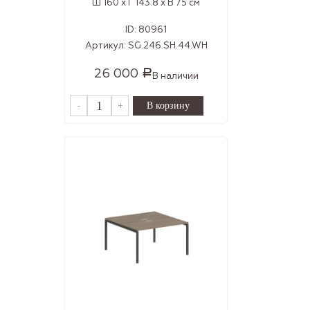
Ш 160 x Г 143.8 x В 75 см
ID:
80961
Артикул:
SG.246.SH.44.WH
26 000
Р
В наличии
-
+