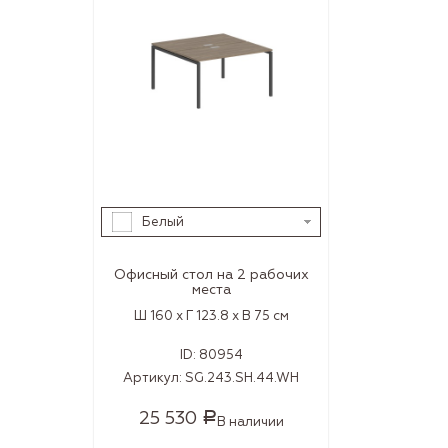
Белый
Офисный стол на 2 рабочих
места
Ш 160 x Г 123.8 x В 75 см
ID:
80954
Артикул:
SG.243.SH.44.WH
25 530
Р
В наличии