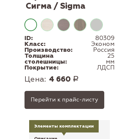
Сигма / Sigma
ID:
80309
Класс:
Эконом
Производство:
Россия
Толщина
25
столешницы:
мм
Покрытие:
ЛДСП
Цена:
4 660
Р
Перейти к прайс-листу
Элементы комплектации
Описание