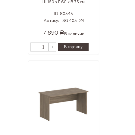
Ш 160 x Г 60 x В 75 см
ID:
80345
Артикул:
SG.403.DM
7 890
Р
В наличии
-
+