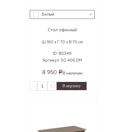
Белый
Стол офисный
Ш 160 x Г 70 x В 75 см
ID:
80349
Артикул:
SG.406.DM
8 950
Р
В наличии
-
+