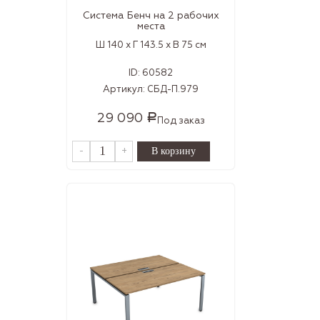
Система Бенч на 2 рабочих
места
Ш 140 x Г 143.5 x В 75 см
ID:
60582
Артикул:
СБД-П.979
29 090
Р
Под заказ
-
+