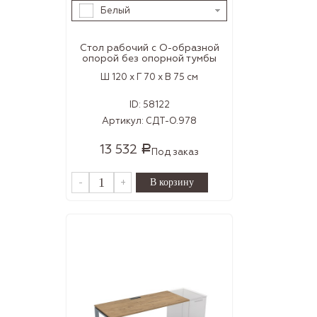
Белый
Стол рабочий с О-образной
опорой без опорной тумбы
Ш 120 x Г 70 x В 75 см
ID:
58122
Артикул:
СДТ-О.978
13 532
Р
Под заказ
-
+