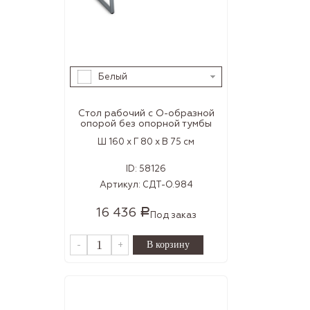
Белый
Стол рабочий с О-образной
опорой без опорной тумбы
Ш 160 x Г 80 x В 75 см
ID:
58126
Артикул:
СДТ-О.984
16 436
Р
Под заказ
-
+