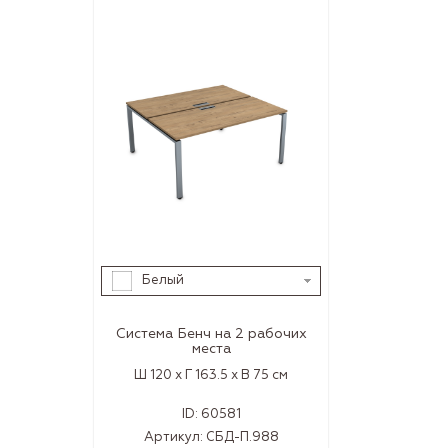
Белый
Система Бенч на 2 рабочих
места
Ш 120 x Г 163.5 x В 75 см
ID:
60581
Артикул:
СБД-П.988