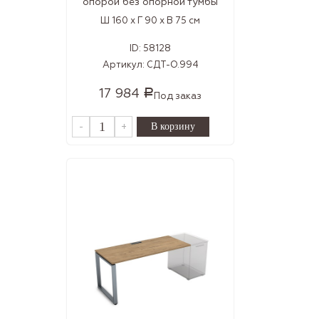
опорой без опорной тумбы
Ш 160 x Г 90 x В 75 см
ID:
58128
Артикул:
СДТ-О.994
17 984
Р
Под заказ
-
+