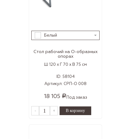
Белый
Стол рабочий на О-образных
опорах
Ш 120 x Г 70 x В 75 см
ID:
58104
Артикул:
СРП-О 008
18 105
Р
Под заказ
-
+