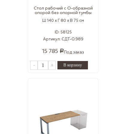
Стол рабочий с О-образной
опорой без опорной тумбы
Ш 140 x Г 80 x В 75 см
ID:
58125
Артикул:
СДТ-О.989
15 785
Р
Под заказ
-
+