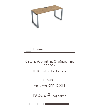
Белый
Стол рабочий на О-образных
опорах
Ш 160 x Г 70 x В 75 см
ID:
58106
Артикул:
СРП-О.004
19 392
Р
Под заказ