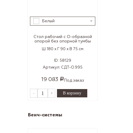
Белый
Стол рабочий с О-образной
опорой без опорной тумбы
Ш 180 x Г 90 x В 75 см
ID:
58129
Артикул:
СДТ-О.995
19 083
Р
Под заказ
-
+
Бенч-системы