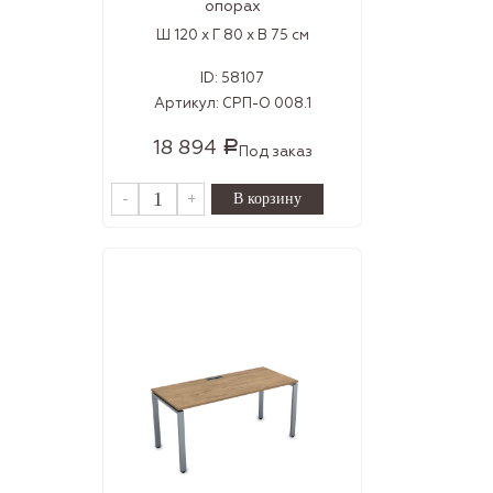
опорах
Ш 120 x Г 80 x В 75 см
ID:
58107
Артикул:
СРП-О 008.1
18 894
Р
Под заказ
-
+