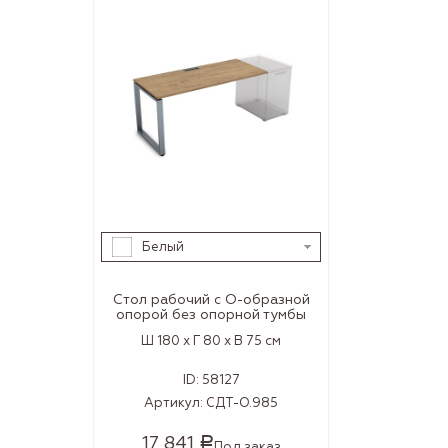
Белый
Стол рабочий с О-образной
опорой без опорной тумбы
Ш 180 x Г 80 x В 75 см
ID:
58127
Артикул:
СДТ-О.985
17 841
Р
Под заказ