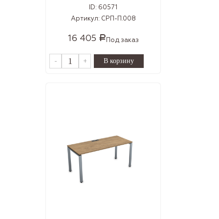
ID:
60571
Артикул:
СРП-П.008
16 405
Р
Под заказ
-
+