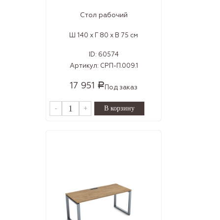
Стол рабочий
Ш 140 x Г 80 x В 75 см
ID:
60574
Артикул:
СРП-П.009.1
17 951
Р
Под заказ
-
+