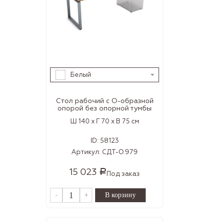
Белый
Стол рабочий с О-образной
опорой без опорной тумбы
Ш 140 x Г 70 x В 75 см
ID:
58123
Артикул:
СДТ-О.979
15 023
Р
Под заказ
-
+