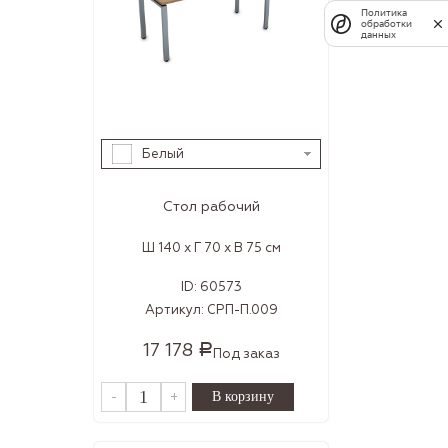
Политика
обработки
данных
Белый
Стол рабочий
Ш 140 x Г 70 x В 75 см
ID:
60573
Артикул:
СРП-П.009
17 178
Р
Под заказ
-
+