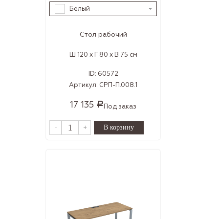
Белый
Стол рабочий
Ш 120 x Г 80 x В 75 см
ID:
60572
Артикул:
СРП-П.008.1
17 135
Р
Под заказ
-
+