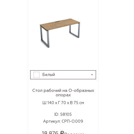
Белый
Стол рабочий на О-образных
опорах
Ш 140 x Г 70 x В 75 см
ID:
58105
Артикул:
СРП-О.009
18 876
Р