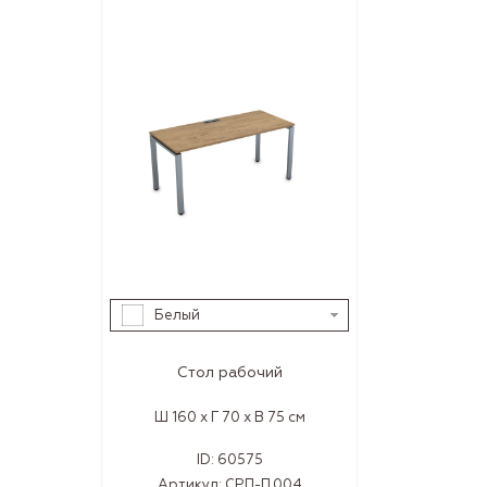
Белый
Стол рабочий
Ш 160 x Г 70 x В 75 см
ID:
60575
Артикул:
СРП-П.004