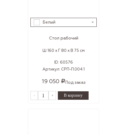
Белый
Стол рабочий
Ш 160 x Г 80 x В 75 см
ID:
60576
Артикул:
СРП-П.004.1
19 050
Р
Под заказ
-
+