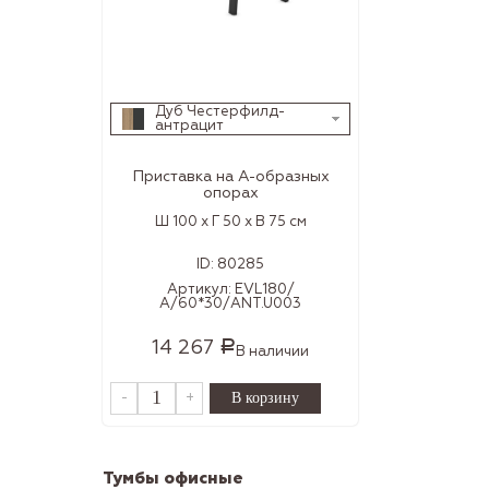
Дуб Честерфилд-
антрацит
Приставка на А-образных
опорах
Ш 100 x Г 50 x В 75 см
ID:
80285
Артикул:
EVL180/
А/60*30/ANT.U003
14 267
Р
В наличии
-
+
Тумбы офисные