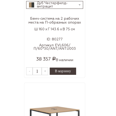
Дуб Честерфилд-
антрацит
Бенч-система на 2 рабочих
места на П-образных опорах
Ш 160 x Г 143.6 x В 75 см
ID:
80277
Артикул:
EVL606/
П/60*30/ANT/ANT.U003
38 357
Р
В наличии
-
+