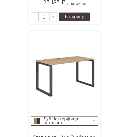
23 183
Р
В наличии
-
+
Дуб Честерфилд-
антрацит