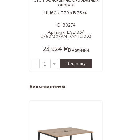
Стол офисный на О-образных
опорах
Ш 160 x Г 70 x В 75 см
ID:
80274
Артикул:
EVL103/
О/60*30/ANT/ANT.U003
23 924
Р
В наличии
-
+
Бенч-системы