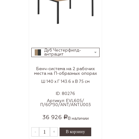
Дуб Честерфилд-
антрацит
Бенч-система на 2 рабочих
места на П-образных опорах
Ш 140 x Г 143.6 x В 75 см
ID:
80276
Артикул:
EVL605/
П/60*30/ANT/ANT.U003
36 926
Р
В наличии
-
+