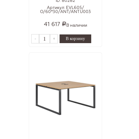
ID:
80282
Артикул:
EVL605/
О/60*30/ANT/ANT.U003
41 617
Р
В наличии
-
+