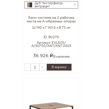
Дуб Честерфилд-
антрацит
Бенч-система на 2 рабочих
места на А-образных опорах
Ш 140 x Г 143.6 x В 75 см
ID:
80279
Артикул:
EVL605/
А/60*30/ANT/ANT.U003
36 926
Р
В наличии
-
+