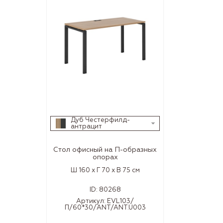
Дуб Честерфилд-
антрацит
Стол офисный на П-образных
опорах
Ш 160 x Г 70 x В 75 см
ID:
80268
Артикул:
EVL103/
П/60*30/ANT/ANT.U003