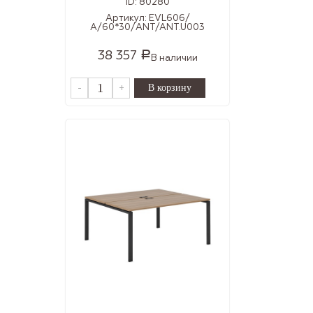
ID:
80280
Артикул:
EVL606/
А/60*30/ANT/ANT.U003
38 357
Р
В наличии
-
+