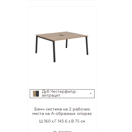
Дуб Честерфилд-
антрацит
Бенч-система на 2 рабочих
места на А-образных опорах
Ш 160 x Г 143.6 x В 75 см