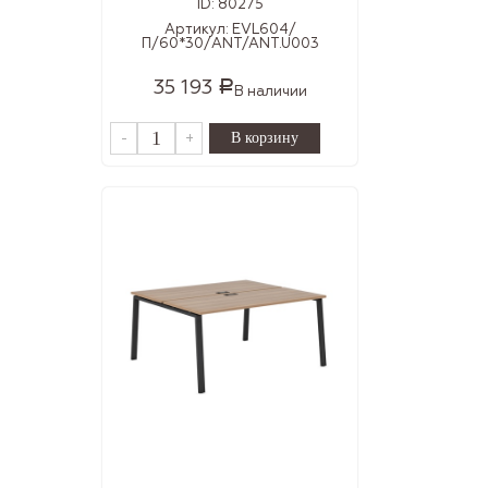
ID:
80275
Артикул:
EVL604/
П/60*30/ANT/ANT.U003
35 193
Р
В наличии
-
+