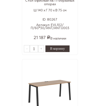
Стол офисный на П-образных
опорах
Ш 140 x Г 70 x В 75 см
ID:
80267
Артикул:
EVL102/
П/60*30/ANT/ANT.U003
21 187
Р
В наличии
-
+