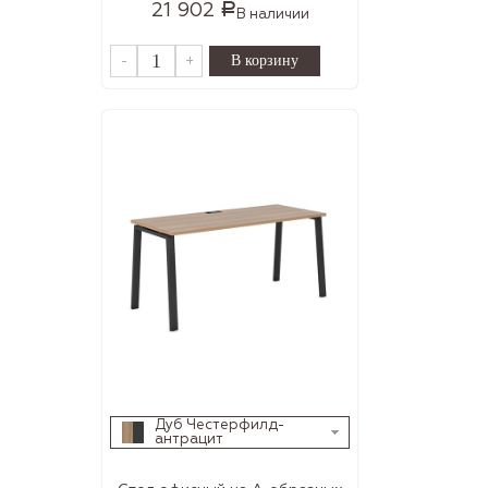
21 902
Р
В наличии
-
+
Дуб Честерфилд-
антрацит