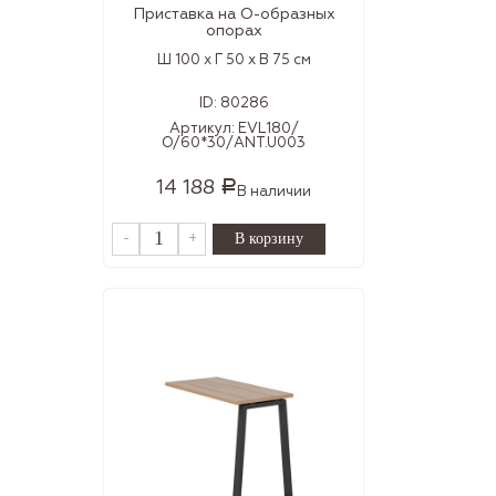
Приставка на О-образных
опорах
Ш 100 x Г 50 x В 75 см
ID:
80286
Артикул:
EVL180/
О/60*30/ANT.U003
14 188
Р
В наличии
-
+