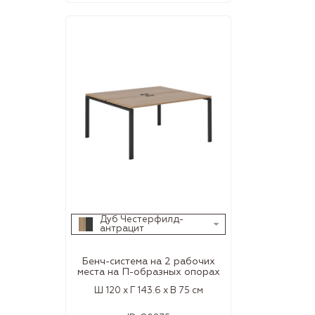
Дуб Честерфилд-
антрацит
Бенч-система на 2 рабочих
места на П-образных опорах
Ш 120 x Г 143.6 x В 75 см