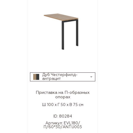
Дуб Честерфилд-
антрацит
Приставка на П-образных
опорах
Ш 100 x Г 50 x В 75 см
ID:
80284
Артикул:
EVL180/
П/60*30/ANT.U003