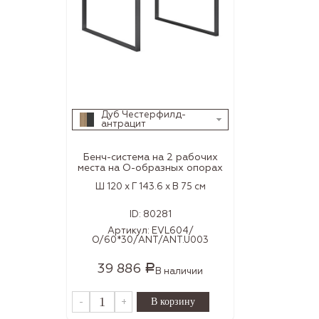
Дуб Честерфилд-
антрацит
Бенч-система на 2 рабочих
места на О-образных опорах
Ш 120 x Г 143.6 x В 75 см
ID:
80281
Артикул:
EVL604/
О/60*30/ANT/ANT.U003
39 886
Р
В наличии
-
+