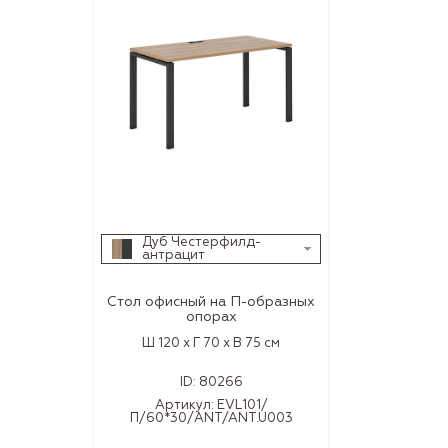
Дуб Честерфилд-
антрацит
Стол офисный на П-образных
опорах
Ш 120 x Г 70 x В 75 см
ID:
80266
Артикул:
EVL101/
П/60*30/ANT/ANT.U003