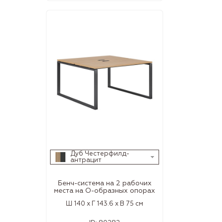
Дуб Честерфилд-
антрацит
Бенч-система на 2 рабочих
места на О-образных опорах
Ш 140 x Г 143.6 x В 75 см