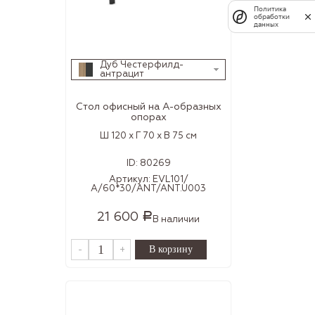
Политика
обработки
данных
Дуб Честерфилд-
антрацит
Стол офисный на А-образных
опорах
Ш 120 x Г 70 x В 75 см
ID:
80269
Артикул:
EVL101/
А/60*30/ANT/ANT.U003
21 600
Р
В наличии
-
+