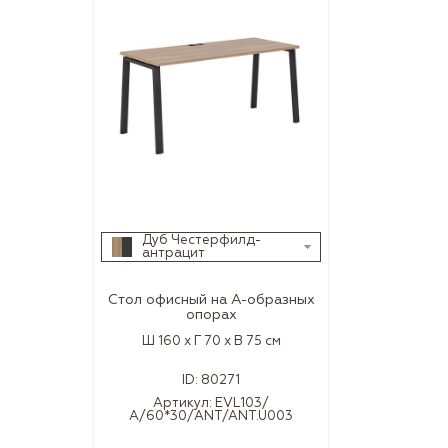
Дуб Честерфилд-
антрацит
Стол офисный на А-образных
опорах
Ш 160 x Г 70 x В 75 см
ID:
80271
Артикул:
EVL103/
А/60*30/ANT/ANT.U003