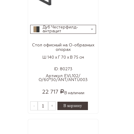
Дуб Честерфилд-
антрацит
Стол офисный на О-образных
опорах
Ш 140 x Г 70 x В 75 см
ID:
80273
Артикул:
EVL102/
О/60*30/ANT/ANT.U003
22 717
Р
В наличии
-
+