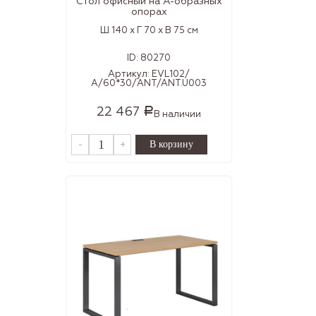
Стол офисный на А-образных
опорах
Ш 140 x Г 70 x В 75 см
ID:
80270
Артикул:
EVL102/
А/60*30/ANT/ANT.U003
22 467
Р
В наличии
-
+