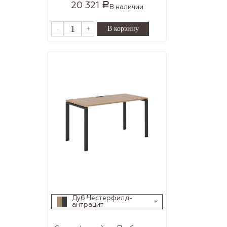
20 321
Р
В наличии
-
+
Дуб Честерфилд-
антрацит