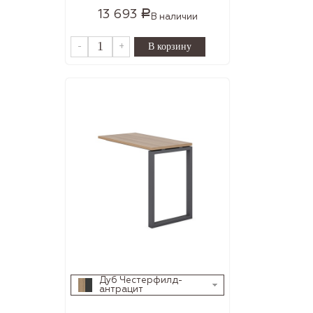
13 693
Р
В наличии
-
+
Дуб Честерфилд-
антрацит