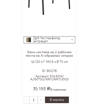
Дуб Честерфилд-
антрацит
Бенч-система на 2 рабочих
места на А-образных опорах
Ш 120 x Г 143.6 x В 75 см
ID:
80278
Артикул:
EVL604/
А/60*30/ANT/ANT.U003
35 193
Р
В наличии
-
+