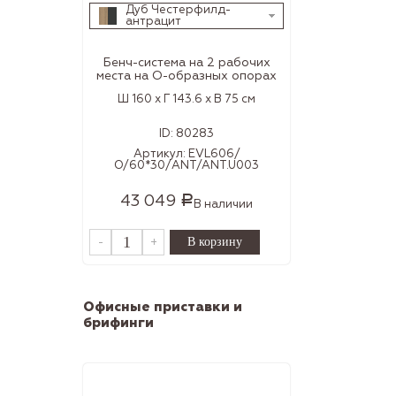
Дуб Честерфилд-
антрацит
Бенч-система на 2 рабочих
места на О-образных опорах
Ш 160 x Г 143.6 x В 75 см
ID:
80283
Артикул:
EVL606/
О/60*30/ANT/ANT.U003
43 049
Р
В наличии
-
+
Офисные приставки и
брифинги