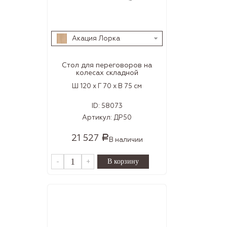
Акация Лорка
Стол для переговоров на
колесах складной
Ш 120 x Г 70 x В 75 см
ID:
58073
Артикул:
ДР50
21 527
Р
В наличии
-
+