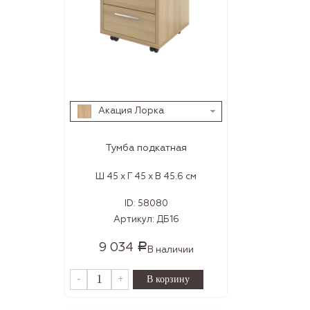
Акация Лорка
Тумба подкатная
Ш 45 x Г 45 x В 45.6 см
ID:
58080
Артикул:
ДБ16
9 034
Р
В наличии
-
+