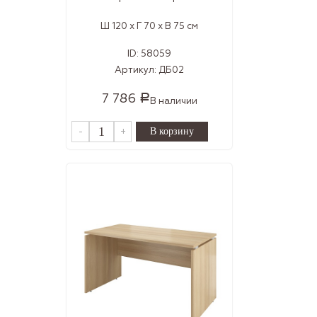
Ш 120 x Г 70 x В 75 см
ID:
58059
Артикул:
ДБ02
7 786
Р
В наличии
-
+