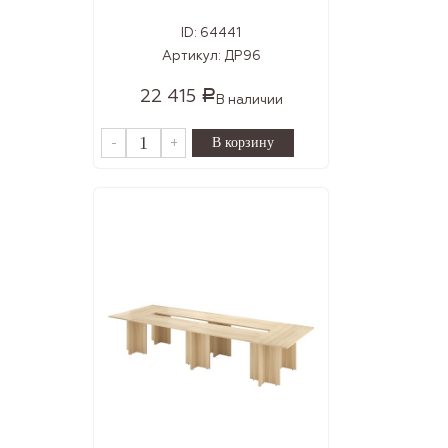
ID:
64441
Артикул:
ДР96
22 415
Р
В наличии
-
+