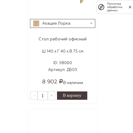
Политика
обработки
данных
Акация Лорка
Стол рабочий офисный
Ш 140 x Г 40 x В 75 см
ID:
58060
Артикул:
ДБ03
8 902
Р
В наличии
-
+