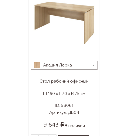
Акация Лорка
Стол рабочий офисный
Ш 160 x Г 70 x В 75 см
ID:
58061
Артикул:
ДБ04
9 643
Р
В наличии