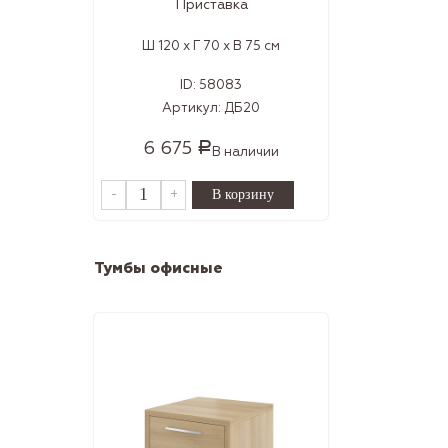
Приставка
Ш 120 x Г 70 x В 75 см
ID:
58083
Артикул:
ДБ20
6 675
Р
В наличии
-
+
Тумбы офисные