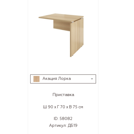
Акация Лорка
Приставка
Ш 90 x Г 70 x В 75 см
ID:
58082
Артикул:
ДБ19