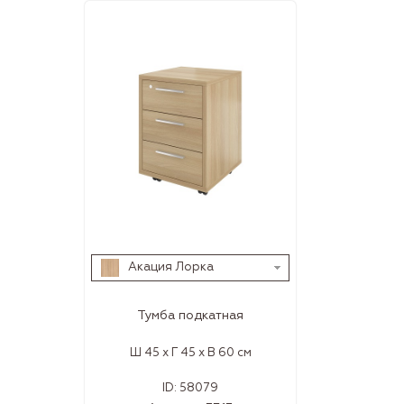
Акация Лорка
Тумба подкатная
Ш 45 x Г 45 x В 60 см
ID:
58079