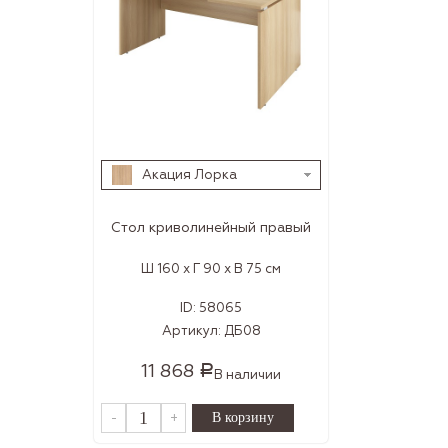
Акация Лорка
Стол криволинейный правый
Ш 160 x Г 90 x В 75 см
ID:
58065
Артикул:
ДБ08
11 868
Р
В наличии
-
+