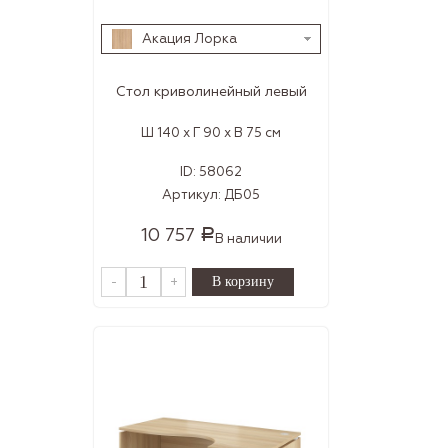
Акация Лорка
Стол криволинейный левый
Ш 140 x Г 90 x В 75 см
ID:
58062
Артикул:
ДБ05
10 757
Р
В наличии
-
+