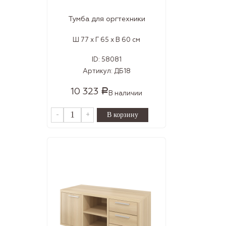
Тумба для оргтехники
Ш 77 x Г 65 x В 60 см
ID:
58081
Артикул:
ДБ18
10 323
Р
В наличии
-
+