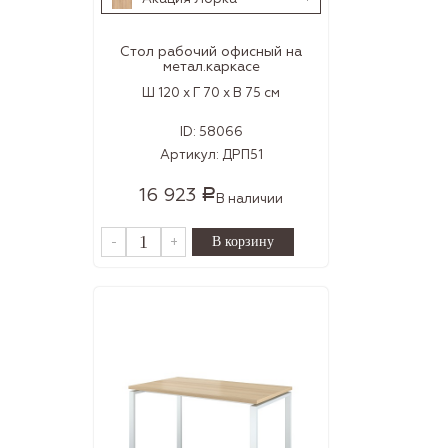
Стол рабочий офисный на
метал.каркасе
Ш 120 x Г 70 x В 75 см
ID:
58066
Артикул:
ДРП51
16 923
Р
В наличии
-
+