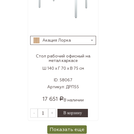
Акация Лорка
Стол рабочий офисный на
метал.каркасе
Ш 140 x Г 70 x В 75 см
ID:
58067
Артикул:
ДРП55
17 651
Р
В наличии
-
+
Показать еще