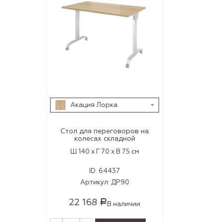
Акация Лорка
Стол для переговоров на
колесах складной
Ш 140 x Г 70 x В 75 см
ID:
64437
Артикул:
ДР90
22 168
Р
В наличии