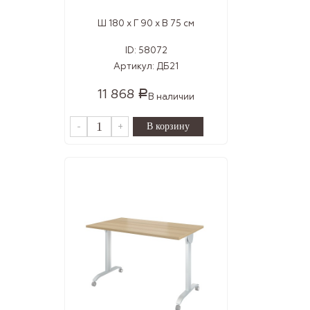
Ш 180 x Г 90 x В 75 см
ID:
58072
Артикул:
ДБ21
11 868
Р
В наличии
-
+