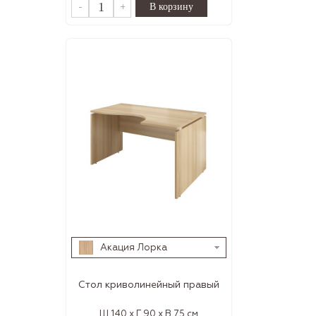
-
+
Акация Лорка
Стол криволинейный правый
Ш 140 x Г 90 x В 75 см