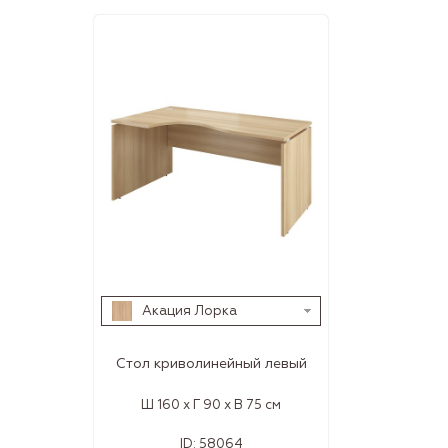
Акация Лорка
Стол криволинейный левый
Ш 160 x Г 90 x В 75 см
ID:
58064