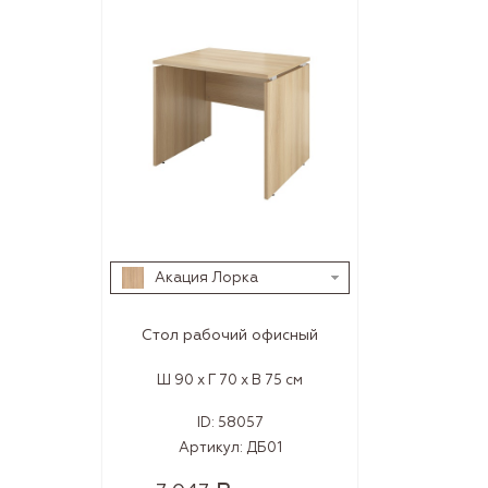
Акация Лорка
Стол рабочий офисный
Ш 90 x Г 70 x В 75 см
ID:
58057
Артикул:
ДБ01