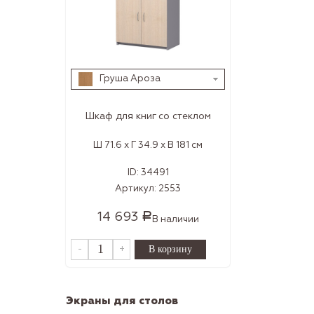
Груша Ароза
Шкаф для книг со стеклом
Ш 71.6 x Г 34.9 x В 181 см
ID:
34491
Артикул:
2553
14 693
Р
В наличии
-
+
Экраны для столов