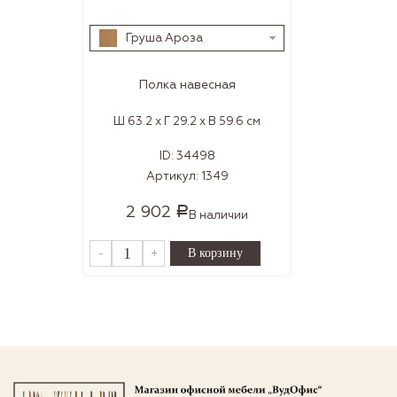
Груша Ароза
Полка навесная
Ш 63.2 x Г 29.2 x В 59.6 см
ID:
34498
Артикул:
1349
2 902
Р
В наличии
-
+