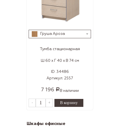
Груша Ароза
Тумба стационарная
Ш 60 x Г 40 x В 74 см
ID:
34486
Артикул:
2557
7 196
Р
В наличии
-
+
Шкафы офисные