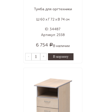
Тумба для оргтехники
Ш 60 x Г 72 x В 74 см
ID:
34487
Артикул:
2558
6 754
Р
В наличии
-
+