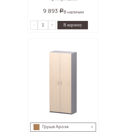
9 893
Р
В наличии
-
+
Груша Ароза