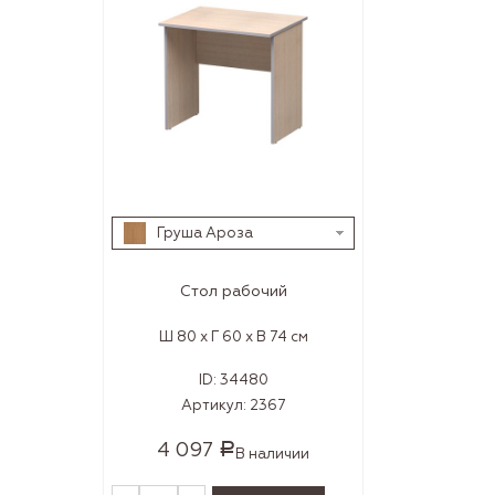
Груша Ароза
Стол рабочий
Ш 80 x Г 60 x В 74 см
ID:
34480
Артикул:
2367
4 097
Р
В наличии