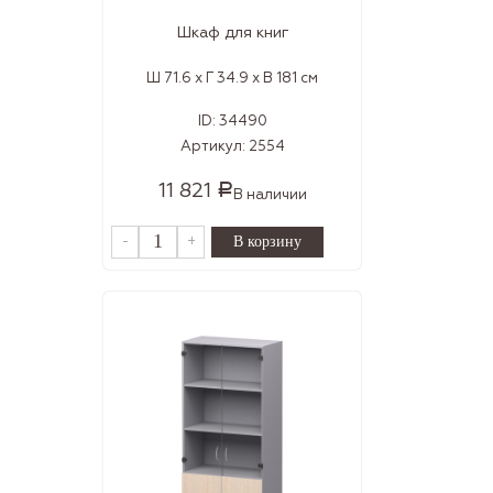
Шкаф для книг
Ш 71.6 x Г 34.9 x В 181 см
ID:
34490
Артикул:
2554
11 821
Р
В наличии
-
+