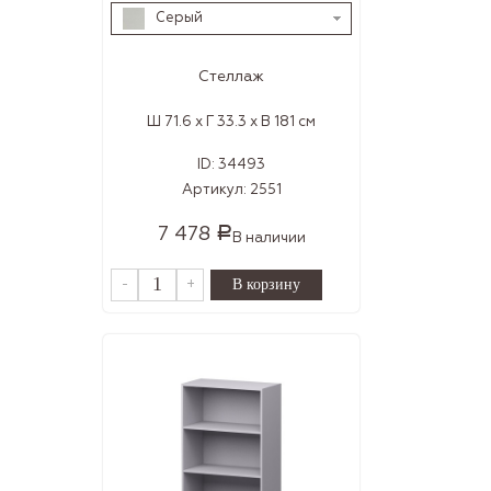
Серый
Стеллаж
Ш 71.6 x Г 33.3 x В 181 см
ID:
34493
Артикул:
2551
7 478
Р
В наличии
-
+