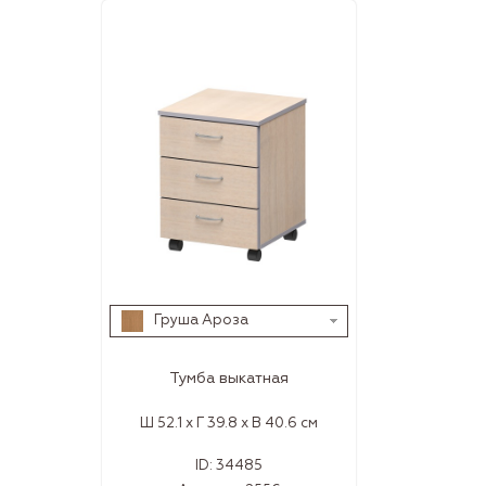
Груша Ароза
Тумба выкатная
Ш 52.1 x Г 39.8 x В 40.6 см
ID:
34485