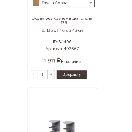
Груша Ароза
Экран без крепежа для стола
L.136
Ш 136 x Г 1.6 x В 43 см
ID:
34496
Артикул:
402667
1 911
Р
В наличии
-
+