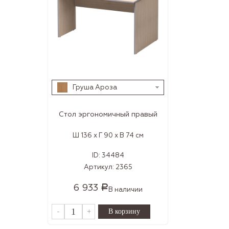
Груша Ароза
Стол эргономичный правый
Ш 136 x Г 90 x В 74 см
ID:
34484
Артикул:
2365
6 933
Р
В наличии
-
+