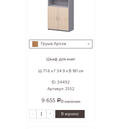
Груша Ароза
Шкаф для книг
Ш 71.6 x Г 34.9 x В 181 см
ID:
34492
Артикул:
2552
9 655
Р
В наличии
-
+