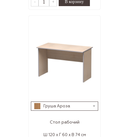
-
+
Груша Ароза
Стол рабочий
Ш 120 x Г 60 x В 74 см