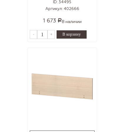
ID:
34495
Артикул:
402666
1 673
Р
В наличии
-
+