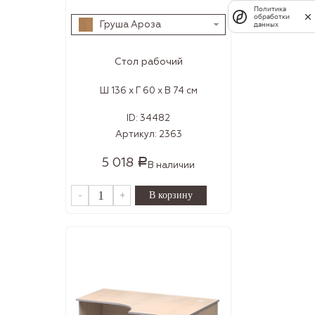
Политика
обработки
Груша Ароза
данных
Стол рабочий
Ш 136 x Г 60 x В 74 см
ID:
34482
Артикул:
2363
5 018
Р
В наличии
-
+