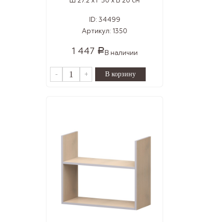
Ш 27.2 x Г 50 x В 20 см
ID:
34499
Артикул:
1350
1 447
Р
В наличии
-
+