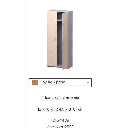
Груша Ароза
Шкаф для одежды
Ш 71.6 x Г 34.9 x В 181 см
ID:
34489
Артикул:
2555