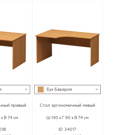
я
Бук Бавария
чный правый
Стол эргономичный левый
 x В 74 см
Ш 140 x Г 90 x В 74 см
018
ID:
34017