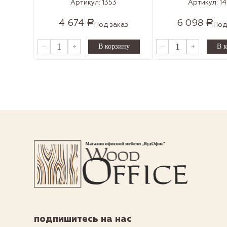
Артикул:
1353
Артикул:
1
4 674
6 098
Р
Р
Под заказ
Под
-
+
-
+
подпишитесь на нас