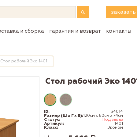
заказать
оставка и сборка
гарантия и возврат
контакты
Стол рабочий Эко 1401
Стол рабочий Эко 140
ID:
34014
Размер (Ш x Г x В):
120см x 60см x 74см
Статус:
Под заказ
Артикул:
1401
Класс:
Эконом