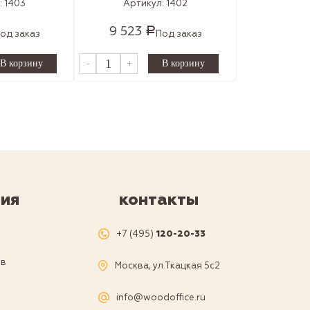
:
1403
Артикул:
1402
9 523
Р
од заказ
Под заказ
-
+
ия
контакты
я
+7 (495)
120-20-33
ов
Москва, ул.Ткацкая 5с2
а
info@woodoffice.ru