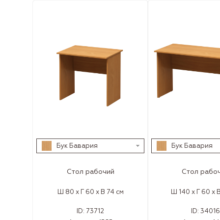
Бук Бавария
Бук Бавария
Стол рабочий
Стол рабо
Ш 80 x Г 60 x В 74 см
Ш 140 x Г 60 x 
ID:
73712
ID:
34016