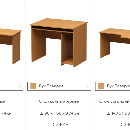
Бук Бавария
Бук Бавари
чий
Стол компьютерный
Стол эргономи
В 74 см
Ш 90 x Г 68 x В 74 см
Ш 140 x Г 90
ID:
34019
ID:
34