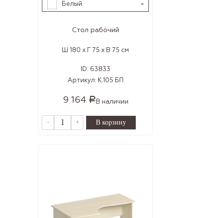
Белый
Стол рабочий
Ш 180 x Г 75 x В 75 см
ID:
63833
Артикул:
К.105 БП
9 164
Р
В наличии
-
+