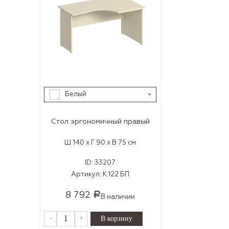
Белый
Стол эргономичный правый
Ш 140 x Г 90 x В 75 см
ID:
33207
Артикул:
К.122 БП
8 792
Р
В наличии
-
+