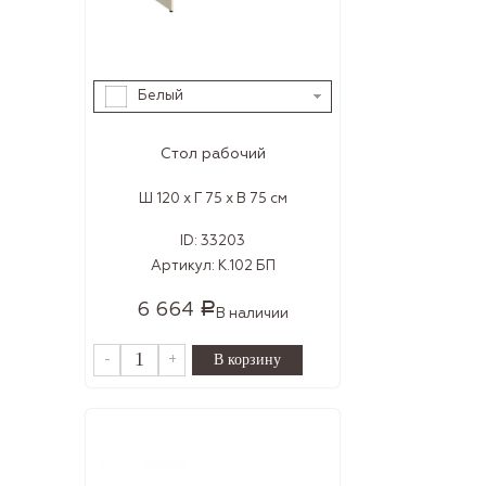
Белый
Стол рабочий
Ш 120 x Г 75 x В 75 см
ID:
33203
Артикул:
К.102 БП
6 664
Р
В наличии
-
+