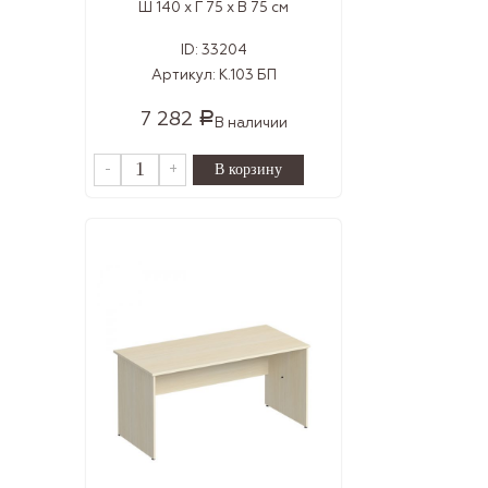
Ш 140 x Г 75 x В 75 см
ID:
33204
Артикул:
К.103 БП
7 282
Р
В наличии
-
+