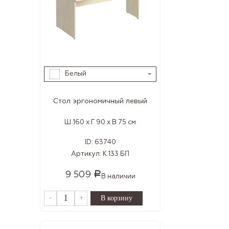
Белый
Стол эргономичный левый
Ш 160 x Г 90 x В 75 см
ID:
63740
Артикул:
К.133 БП
9 509
Р
В наличии
-
+