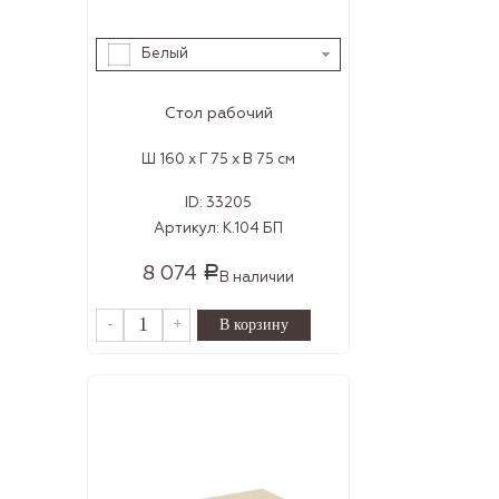
Белый
Стол рабочий
Ш 160 x Г 75 x В 75 см
ID:
33205
Артикул:
К.104 БП
8 074
Р
В наличии
-
+