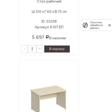
Стол рабочий
Ш 120 x Г 60 x В 75 см
ID:
33208
Политика
обработки
Артикул:
К.107 БП
данных
5 697
Р
В наличии
-
+