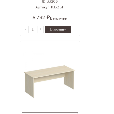
ID:
33206
Артикул:
К.132 БП
8 792
Р
В наличии
-
+