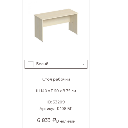
Белый
Стол рабочий
Ш 140 x Г 60 x В 75 см
ID:
33209
Артикул:
К.108 БП
6 833
Р
В наличии