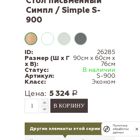
Стол письменный
Симпл / Simple S-
900
ID:
26285
Размер (Ш x Г
90см x 60см x
x В):
76см
Статус:
В наличии
Артикул:
S-900
Класс:
Эконом
Цена:
5 324
Р
Политика
Другие элементы этой серии
обработки
данных