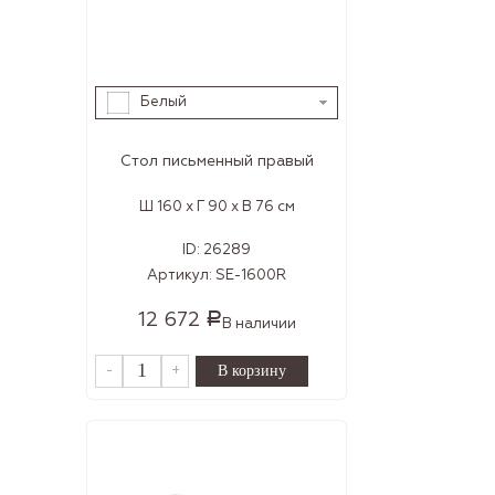
Белый
Стол письменный правый
Ш 160 x Г 90 x В 76 см
ID:
26289
Артикул:
SE-1600R
12 672
Р
В наличии
-
+