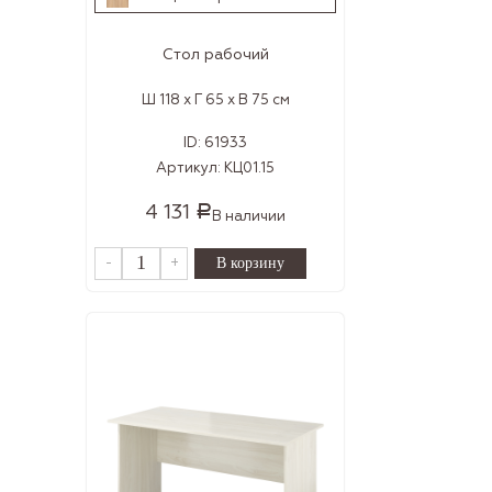
Стол рабочий
Ш 118 x Г 65 x В 75 см
ID:
61933
Артикул:
КЦ01.15
4 131
Р
В наличии
-
+