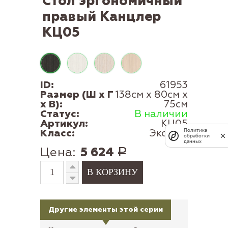
Стол эргономичный
правый Канцлер
КЦ05
ID:
61953
Размер (Ш x Г
138см x 80см x
x В):
75см
Статус:
В наличии
Артикул:
КЦ05
Класс:
Эконом
Политика
обработки
данных
Цена:
5 624
Р
Другие элементы этой серии