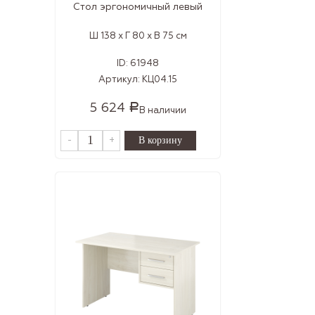
Стол эргономичный левый
Ш 138 x Г 80 x В 75 см
ID:
61948
Артикул:
КЦ04.15
5 624
Р
В наличии
-
+