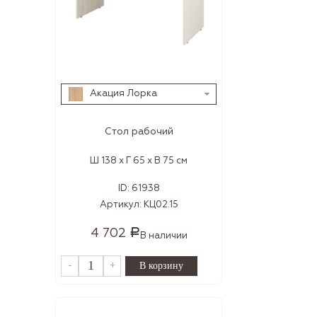
Акация Лорка
Стол рабочий
Ш 138 x Г 65 x В 75 см
ID:
61938
Артикул:
КЦ02.15
4 702
Р
В наличии
-
+