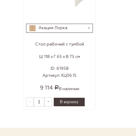
Акация Лорка
Стол рабочий с тумбой
Ш 118 x Г 65 x В 75 см
ID:
61958
Артикул:
КЦ06.15
9 114
Р
В наличии
-
+