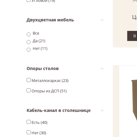
Угловой (
19
)
90
Ц
Двухцветная мебель
Все
Да (
21
)
Нет (
11
)
Опоры столов
Металлокаркас (
23
)
Опоры из ДСП (
51
)
Кабель-канал в столешнице
Есть (
40
)
Нет (
30
)