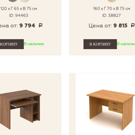
120 x Г 65 x В 75 см
160 x Г 70 x В 75 см
ID: 94463
ID: 38827
ена от:
9 794
Цена от:
9 815
Р
Р
В наличии
В наличи