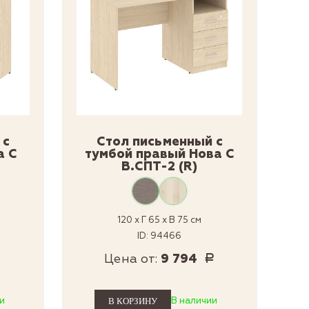
 с
Стол письменный с
а С
тумбой правый Нова С
В.СПТ-2 (R)
120 x Г 65 x В 75 см
ID: 94466
Цена от:
9 794
Р
Р
и
В наличии