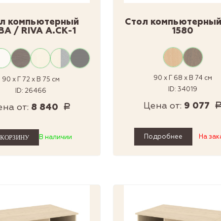
л компьютерный
Стол компьютерный
ВА / RIVA А.СК-1
1580
90 x Г 68 x В 74 см
90 x Г 72 x В 75 см
ID: 34019
ID: 26466
Цена от:
9 077
ена от:
8 840
Р
Подробнее
На зак
В наличии