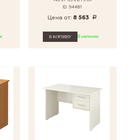
140 x Г 65 x В 75 см
ID: 94481
Цена от:
8 563
Р
Р
и
В наличии