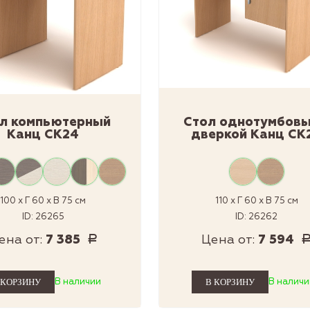
л компьютерный
Стол однотумбовы
Канц СК24
дверкой Канц СК
100 x Г 60 x В 75 см
110 x Г 60 x В 75 см
ID: 26265
ID: 26262
ена от:
7 385
Цена от:
7 594
Р
В наличии
В наличи