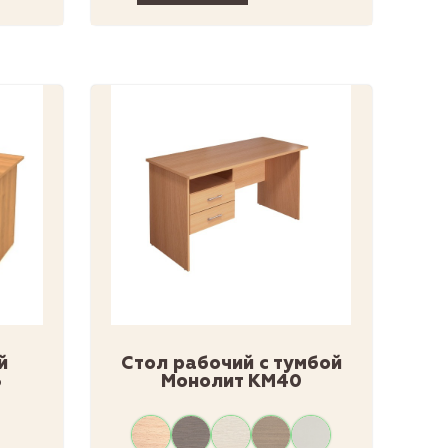
й
Стол рабочий с тумбой
3
Монолит КМ40