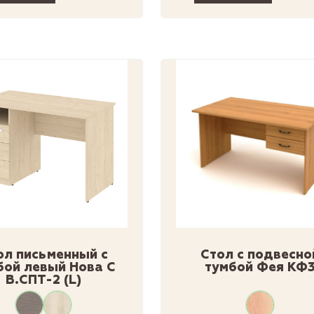
ол письменный с
Стол с подвесно
бой левый Нова С
тумбой Фея КФ
В.СПТ-2 (L)