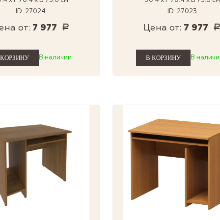
.4 x Г 70.4 x В 75.6 см
90.4 x Г 70.4 x В 75.6 см
ID: 27024
ID: 27023
ена от:
7 977
Цена от:
7 977
Р
В наличии
В наличи