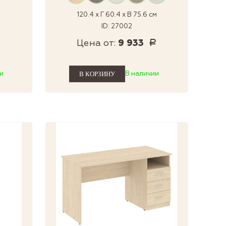
120.4 x Г 60.4 x В 75.6 см
ID: 27002
Цена от:
9 933
Р
и
В наличии