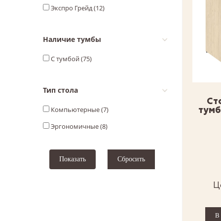
Экспро Грейд (
12
)
Наличие тумбы
С тумбой (
75
)
Тип стола
Ст
тумб
Компьютерные (
7
)
Эргономичные (
8
)
Ц