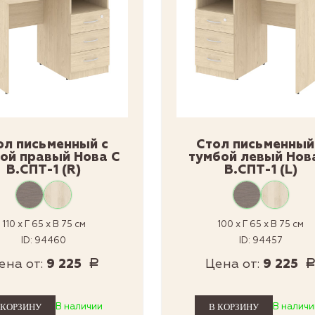
ол письменный с
Стол письменный
ой правый Нова С
тумбой левый Нов
В.СПТ-1 (R)
В.СПТ-1 (L)
110 x Г 65 x В 75 см
100 x Г 65 x В 75 см
ID: 94460
ID: 94457
ена от:
9 225
Цена от:
9 225
Р
В наличии
В наличи