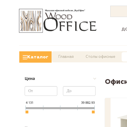
д
Каталог
Главная
Столы офисные
Цена
Офисн
4 131
39 882.93