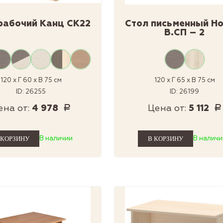
рабочий Канц СК22
Стол письменный Но
В.СП – 2
120 x Г 60 x В 75 см
120 x Г 65 x В 75 см
ID: 26255
ID: 26199
ена от:
4 978
Цена от:
5 112
Р
Р
В наличии
В наличи