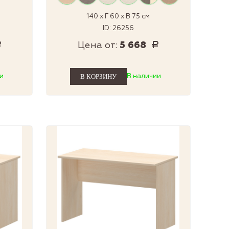
140 x Г 60 x В 75 см
ID: 26256
Цена от:
5 668
Р
Р
и
В наличии