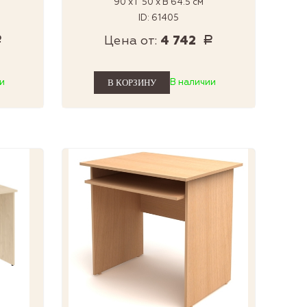
90 x Г 50 x В 64.5 см
ID: 61405
Цена от:
4 742
Р
Р
и
В наличии