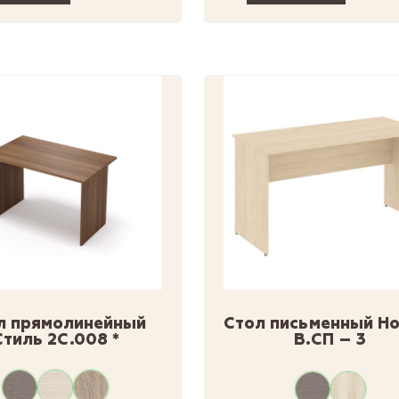
л прямолинейный
Стол письменный Но
Стиль 2С.008 *
В.СП – 3