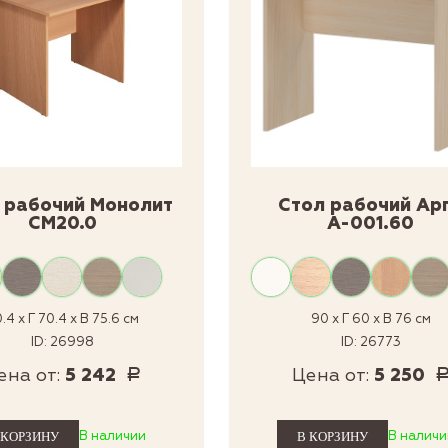
 рабочий Монолит
Стол рабочий Ар
СМ20.0
А-001.60
.4 x Г 70.4 x В 75.6 см
90 x Г 60 x В 76 см
ID: 26998
ID: 26773
ена от:
5 242
Цена от:
5 250
Р
В наличии
В наличи