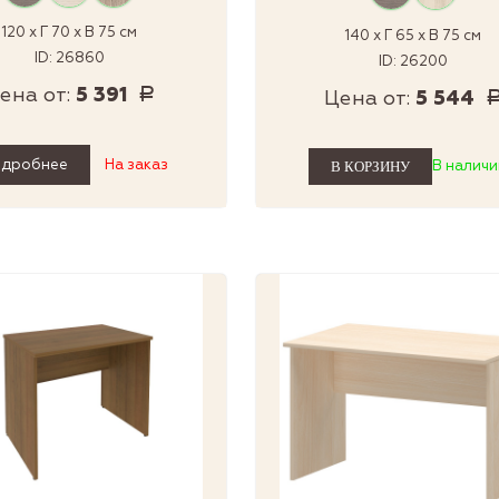
120 x Г 70 x В 75 см
140 x Г 65 x В 75 см
ID: 26860
ID: 26200
ена от:
5 391
Р
Цена от:
5 544
одробнее
На заказ
В наличи