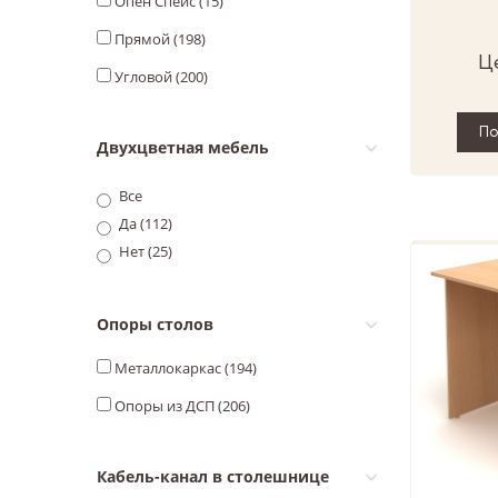
Опен Спейс (
15
)
Прямой (
198
)
Ц
Угловой (
200
)
П
Двухцветная мебель
Все
Да (
112
)
Нет (
25
)
Опоры столов
Металлокаркас (
194
)
Опоры из ДСП (
206
)
Кабель-канал в столешнице