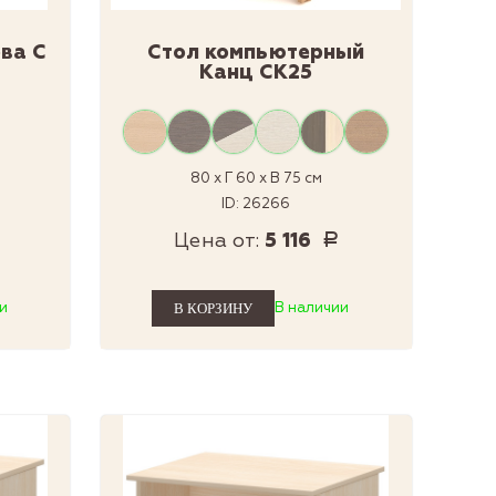
ва С
Стол компьютерный
Канц СК25
80 x Г 60 x В 75 см
ID: 26266
Цена от:
5 116
Р
и
В наличии