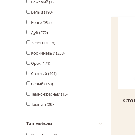
Бежевый (
1
)
Белый (
190
)
Венге (
395
)
Дуб (
272
)
Зеленый (
16
)
Коричневый (
338
)
Орех (
171
)
Светлый (
401
)
Серый (
150
)
Темно-красный (
15
)
Сто
Темный (
397
)
Тип мебели