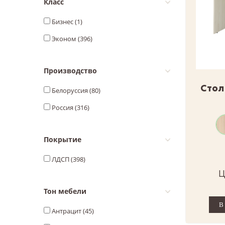
Класс
Бизнес (
1
)
Эконом (
396
)
Производство
Стол
Белоруссия (
80
)
Россия (
316
)
Покрытие
ЛДСП (
398
)
Ц
Тон мебели
Антрацит (
45
)