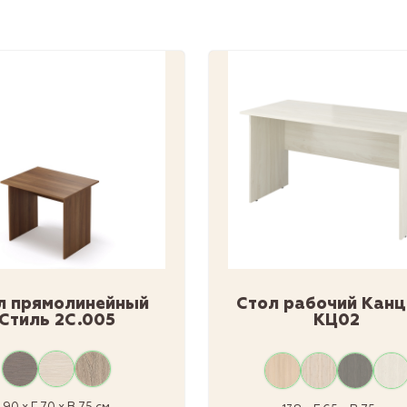
л прямолинейный
Стол рабочий Кан
Стиль 2С.005
КЦ02