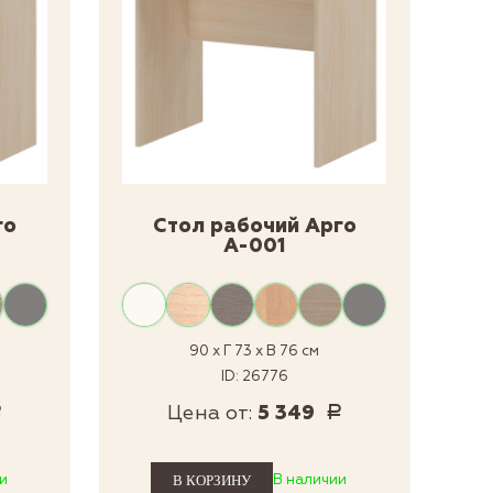
го
Стол рабочий Арго
А-001
90 x Г 73 x В 76 см
ID: 26776
Цена от:
5 349
Р
Р
и
В наличии