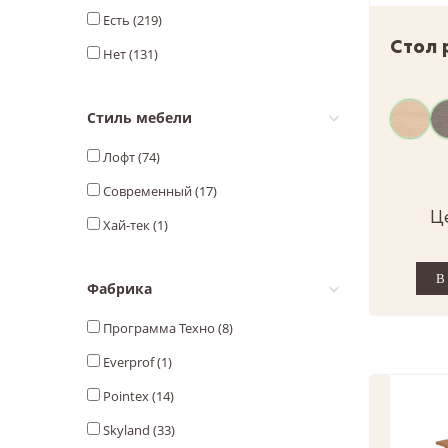
Есть (
219
)
Стол 
Нет (
131
)
Стиль мебели
Лофт (
74
)
Современный (
17
)
Ц
Хай-тек (
1
)
Фабрика
Программа Техно (
8
)
Everprof (
1
)
Pointex (
14
)
Skyland (
33
)