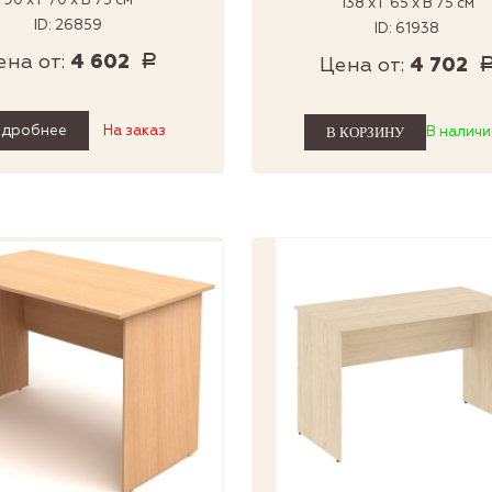
90 x Г 70 x В 75 см
138 x Г 65 x В 75 см
ID: 26859
ID: 61938
ена от:
4 602
Р
Цена от:
4 702
одробнее
На заказ
В наличи