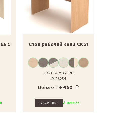
ва С
Стол рабочий Канц СК51
80 x Г 60 x В 75 см
ID: 26254
Цена от:
4 460
Р
Р
и
В наличии