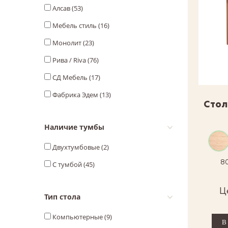
Алсав (
53
)
Мебель стиль (
16
)
Монолит (
23
)
Рива / Riva (
76
)
СД Мебель (
17
)
Фабрика Эдем (
13
)
Стол
Наличие тумбы
Двухтумбовые (
2
)
80
С тумбой (
45
)
Ц
Тип стола
Компьютерные (
9
)