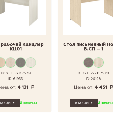
 рабочий Канцлер
Стол письменный Но
КЦ01
В.СП – 1
118 x Г 65 x В 75 см
100 x Г 65 x В 75 см
ID: 61933
ID: 26198
ена от:
4 131
Цена от:
4 451
Р
В наличии
В наличи