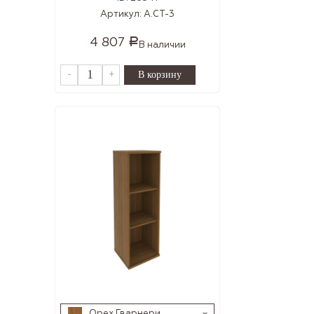
Артикул:
А.СТ-3
4 807
Р
В наличии
-
+
Орех Гварнери