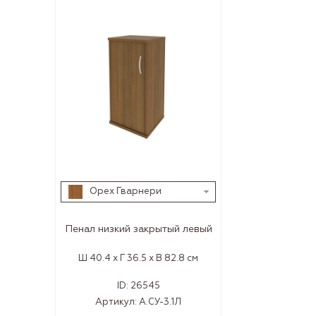
Орех Гварнери
Пенал низкий закрытый левый
Ш 40.4 x Г 36.5 x В 82.8 см
ID:
26545
Артикул:
А.СУ-3.1Л