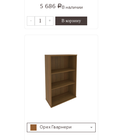
5 686
Р
В наличии
-
+
Орех Гварнери