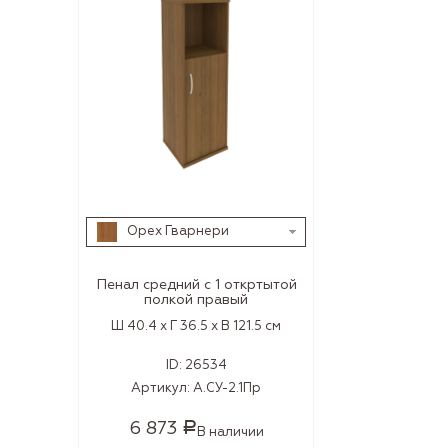
Орех Гварнери
Пенал средний с 1 откртытой
полкой правый
Ш 40.4 x Г 36.5 x В 121.5 см
ID:
26534
Артикул:
А.СУ-2.1Пр
6 873
Р
В наличии