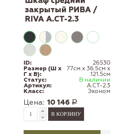
Шкаф средний
закрытый РИВА /
RIVA А.СТ-2.3
ID:
26530
Размер (Ш x
77см x 36.5см x
Г x В):
121.5см
Статус:
В наличии
Артикул:
А.СТ-2.3
Класс:
Эконом
Цена:
10 146
Р