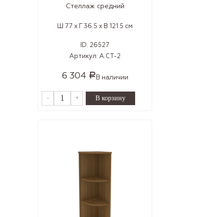
Стеллаж средний
Ш 77 x Г 36.5 x В 121.5 см
ID:
26527
Артикул:
А.СТ-2
6 304
Р
В наличии
-
+