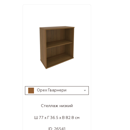
Орех Гварнери
Стеллаж низкий
Ш 77 x Г 36.5 x В 82.8 см
ID:
26541