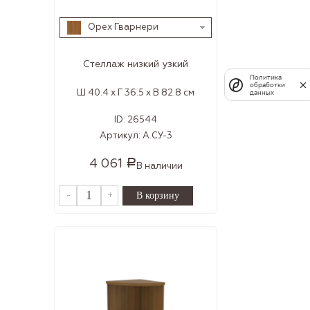
Орех Гварнери
Стеллаж низкий узкий
Политика
обработки
Ш 40.4 x Г 36.5 x В 82.8 см
данных
ID:
26544
Артикул:
А.СУ-3
4 061
Р
В наличии
-
+