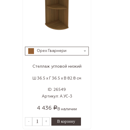
Орех Гварнери
Стеллаж угловой низкий
Ш 36.5 x Г 36.5 x В 82.8 см
ID:
26549
Артикул:
А.УС-3
4 436
Р
В наличии
-
+