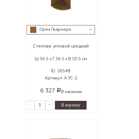
Орех Гварнери
Стеллаж угловой средний
Ш 36.5 x Г 36.5 x В 121.5 см
ID:
26548
Артикул:
А.УС-2
6 327
Р
В наличии
-
+