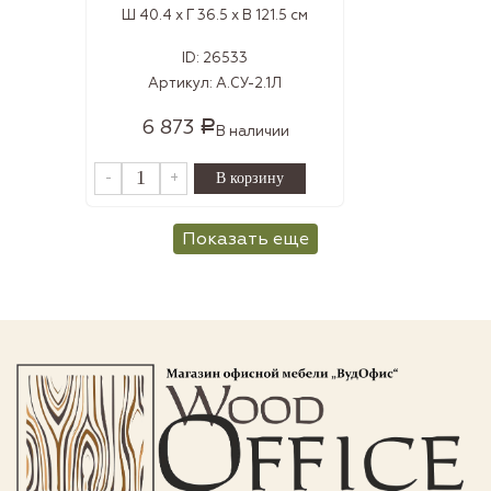
Ш 40.4 x Г 36.5 x В 121.5 см
ID:
26533
Артикул:
А.СУ-2.1Л
6 873
Р
В наличии
-
+
Показать еще