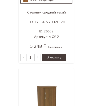
Стеллаж средний узкий
Ш 40 x Г 36.5 x В 121.5 см
ID:
26532
Артикул:
А.СУ-2
5 248
Р
В наличии
-
+