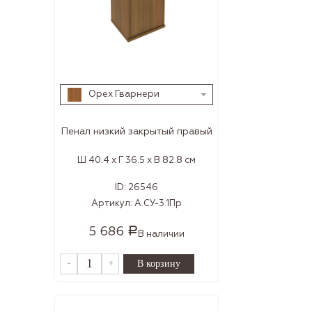
Орех Гварнери
Пенал низкий закрытый правый
Ш 40.4 x Г 36.5 x В 82.8 см
ID:
26546
Артикул:
А.СУ-3.1Пр
5 686
Р
В наличии
-
+