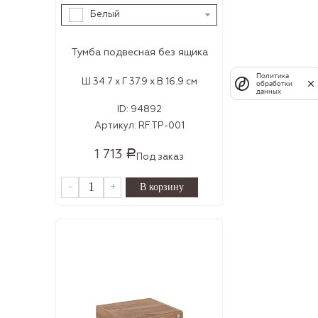
Белый
Тумба подвесная без ящика
Политика
Ш 34.7 x Г 37.9 x В 16.9 см
обработки
данных
ID:
94892
Артикул:
RF.TP-001
1 713
Р
Под заказ
-
+