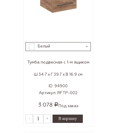
Белый
Тумба подвесная с 1-м ящиком
Ш 34.7 x Г 39.7 x В 16.9 см
ID:
94900
Артикул:
RF.TP-002
3 078
Р
Под заказ
-
+