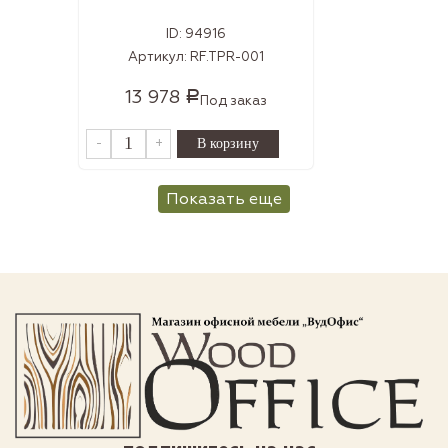
ID:
94916
Артикул:
RF.TPR-001
13 978
Р
Под заказ
-
+
Показать еще