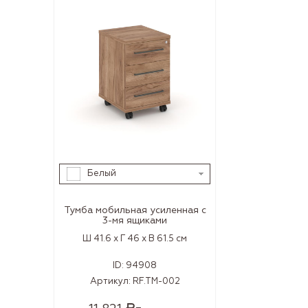
Белый
Тумба мобильная усиленная с
3-мя ящиками
Ш 41.6 x Г 46 x В 61.5 см
ID:
94908
Артикул:
RF.TM-002
Р