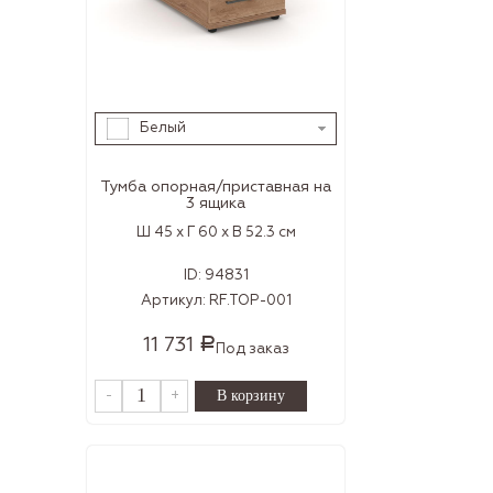
Белый
Тумба опорная/приставная на
3 ящика
Ш 45 x Г 60 x В 52.3 см
ID:
94831
Артикул:
RF.TOP-001
11 731
Р
Под заказ
-
+