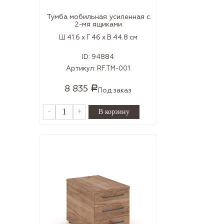
Тумба мобильная усиленная с
2-мя ящиками
Ш 41.6 x Г 46 x В 44.8 см
ID:
94884
Артикул:
RF.TM-001
8 835
Р
Под заказ
-
+