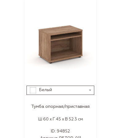
Белый
Тумба опорная/приставная
Ш 60 x Г 45 x В 52.3 см
ID:
94852