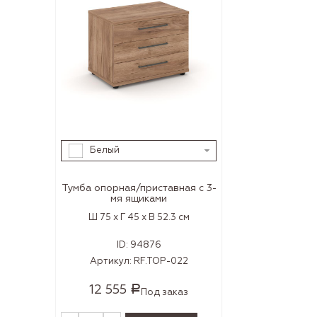
Белый
Тумба опорная/приставная с 3-
мя ящиками
Ш 75 x Г 45 x В 52.3 см
ID:
94876
Артикул:
RF.TOP-022
12 555
Р
Под заказ