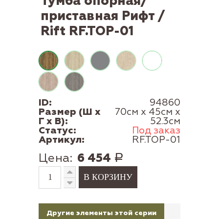
Тумба опорная/
приставная Рифт /
Rift RF.TOP-01
ID:
94860
Размер (Ш x
70см x 45см x
Г x В):
52.3см
Статус:
Под заказ
Артикул:
RF.TOP-01
Цена:
6 454
Р
Другие элементы этой серии