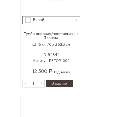
Белый
Тумба опорная/приставная на
3 ящика
Ш 45 x Г 70 x В 52.3 см
ID:
94844
Артикул:
RF.TOP-002
12 300
Р
Под заказ
-
+