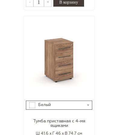
-
+
Белый
Тумба приставная с 4-мя
ящиками
Ш 41.6 x Г 46 x В 74.7 см