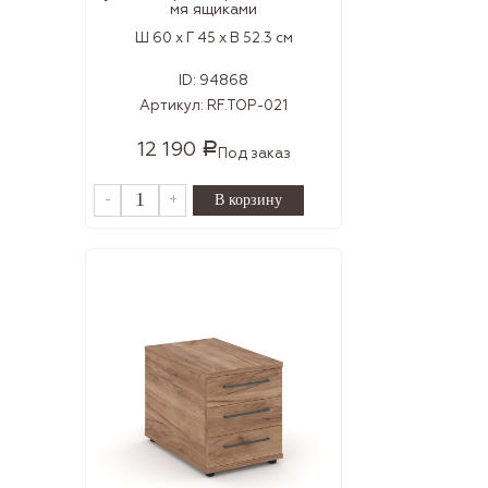
мя ящиками
Ш 60 x Г 45 x В 52.3 см
ID:
94868
Артикул:
RF.TOP-021
12 190
Р
Под заказ
-
+